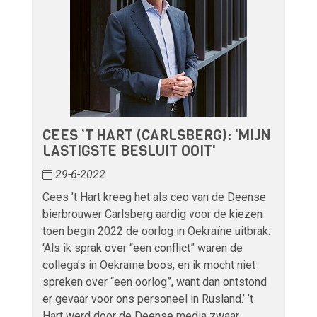
CEES ’T HART (CARLSBERG): 'MIJN
LASTIGSTE BESLUIT OOIT'
29-6-2022
Cees ’t Hart kreeg het als ceo van de Deense
bierbrouwer Carlsberg aardig voor de kiezen
toen begin 2022 de oorlog in Oekraïne uitbrak:
‘Als ik sprak over “een conflict” waren de
collega’s in Oekraïne boos, en ik mocht niet
spreken over “een oorlog”, want dan ontstond
er gevaar voor ons personeel in Rusland.’ ’t
Hart werd door de Deense media zwaar