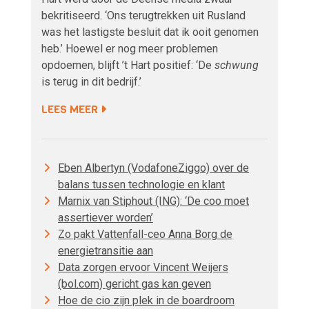
bekritiseerd. ‘Ons terugtrekken uit Rusland
was het lastigste besluit dat ik ooit genomen
heb.’ Hoewel er nog meer problemen
opdoemen, blijft ’t Hart positief: ‘De
schwung
is terug in dit bedrijf.’
LEES MEER
Eben Albertyn (VodafoneZiggo) over de
balans tussen technologie en klant
Marnix van Stiphout (ING): ‘De coo moet
assertiever worden’
Zo pakt Vattenfall-ceo Anna Borg de
energietransitie aan
Data zorgen ervoor Vincent Weijers
(bol.com) gericht gas kan geven
Hoe de cio zijn plek in de boardroom