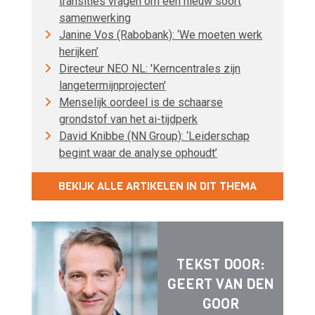
transities vragen om een nieuw soort
samenwerking
Janine Vos (Rabobank): ‘We moeten werk
herijken’
Directeur NEO NL: 'Kerncentrales zijn
langetermijnprojecten'
Menselijk oordeel is de schaarse
grondstof van het ai-tijdperk
David Knibbe (NN Group): ‘Leiderschap
begint waar de analyse ophoudt’
BEKIJK ALLE ARTIKELEN IN DIT THEMA
TEKST DOOR:
GEERT VAN DEN
GOOR