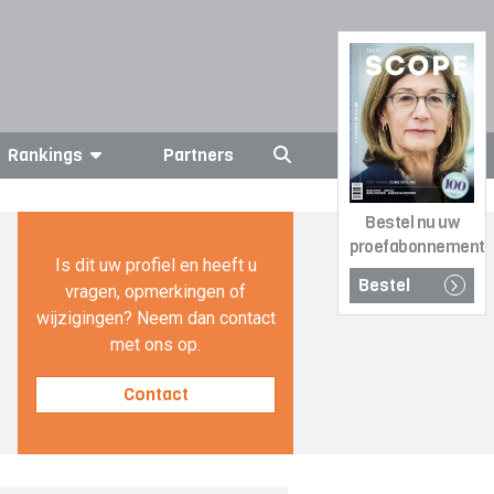
Rankings
Partners
Bestel nu uw
proefabonnement
Is dit uw profiel en heeft u
Bestel
vragen, opmerkingen of
wijzigingen? Neem dan contact
met ons op.
Contact