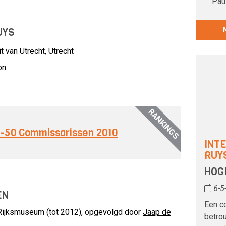
Paul
UYS
t van Utrecht, Utrecht
on
RANKINGS
op-50 Commissarissen 2010
INT
RUY
HOG
6-5
EN
Een c
 Rijksmuseum (tot 2012), opgevolgd door
Jaap de
betrou