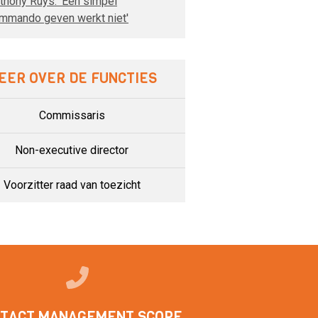
thony Ruys: 'Een simpel
mmando geven werkt niet'
EER OVER DE FUNCTIES
Commissaris
Non-executive director
Voorzitter raad van toezicht
TACT MANAGEMENT SCOPE