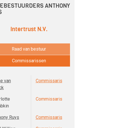
EBESTUURDERS ANTHONY
S
Intertrust N.V.
Raad van bestuur
Commissarissen
ne van
Commissaris
ck
lotte
Commissaris
bkin
hony Ruys
Commissaris