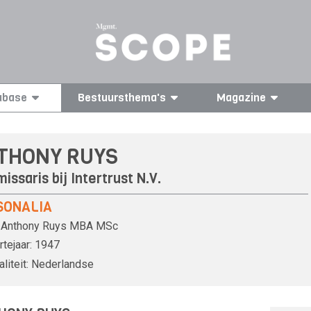
abase
Bestuursthema's
Magazine
THONY RUYS
issaris bij
Intertrust N.V.
SONALIA
Anthony Ruys
MBA MSc
tejaar:
1947
liteit:
Nederlandse