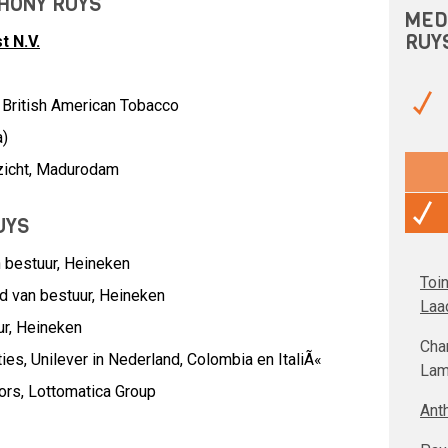
THONY RUYS
MED
RUY
t N.V.
, British American Tobacco
a)
ezicht, Madurodam
UYS
 bestuur,
Heineken
Toi
d van bestuur,
Heineken
Laa
ur,
Heineken
Char
ties,
Unilever in Nederland, Colombia en ItaliÃ«
Lam
ors,
Lottomatica Group
Ant