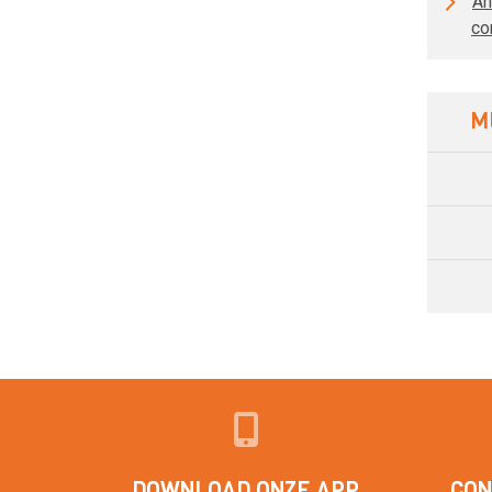
An
co
M
DOWNLOAD ONZE APP
CON