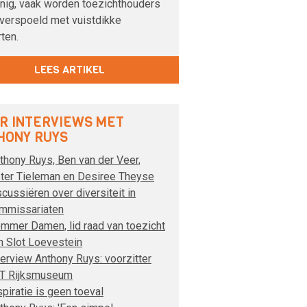
inig, vaak worden toezichthouders
overspoeld met vuistdikke
ten.
LEES ARTIKEL
R INTERVIEWS MET
HONY RUYS
thony Ruys, Ben van der Veer,
ter Tieleman en Desiree Theyse
scussiëren over diversiteit in
mmissariaten
mmer Damen, lid raad van toezicht
n Slot Loevestein
terview Anthony Ruys: voorzitter
T Rijksmuseum
spiratie is geen toeval