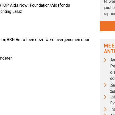
te we
t STOP Aids Now! Foundation/Aidsfonds
juist 
ichting Laluz
rappor
 bij ABN Amro toen deze werd overgenomen door
MEE
ANT
inderen.
An
Pe
di
co
Ko
va
In
Rv
In