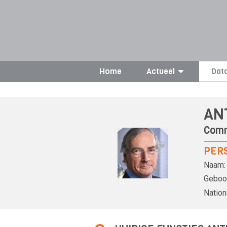
Home
Actueel
Dat
AN
Comm
PER
Naam:
Geboor
Nationa