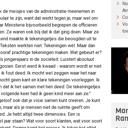
No
Am
 de meisjes van de administratie meenemen in
Co
air te zijn, want dat werkt tegen je, maar wel om
Vo
ar Ministerie bijvoorbeeld begrepen de officieren
to
n. Ze waren ook blij dat ik dat ging doen. Maar ze
ekend maakte ik tekeningetjes die beoogden uit te
 Teksten werkten niet. Tekeningen wél. Maar dan
 vooraf prachtige tekeningen maken. Wat gebeurt er?
 jongerejaars in de sociëteit. Luistert absoluut
s gooien. Eerst werd ik kwaad - waarom wordt er niet
t ik fout deed. Ik mocht wel zeggen waar het naar
mocht geen kant en klare tekeningen voorleggen. Ik
n dat ik het samen met hen deed. De tekeningetjes
 volgende keer had ik geen kind meer aan ze."
geloof ook dat je visie samen kunt creëren. Je kunt
en, maar als je mensen niet de ruimte geeft om
Man
oed. Je hebt altijd twee dimensies. Een is
Ran
l jaar staan? Wat voor soort klanten, wat voor soort
kant. Daarna komt het proces. Ik teken het altijd