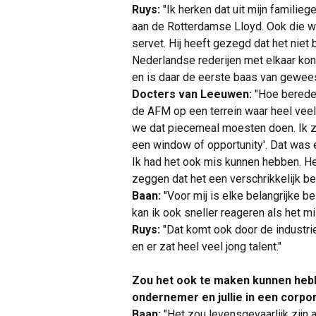
Ruys:
"Ik herken dat uit mijn familie
aan de Rotterdamse Lloyd. Ook die was
servet. Hij heeft gezegd dat het niet 
Nederlandse rederijen met elkaar kon
en is daar de eerste baas van gewees
Docters van Leeuwen:
"Hoe bereden
de AFM op een terrein waar heel veel 
we dat piecemeal moesten doen. Ik ze
een window of opportunity'. Dat was e
Ik had het ook mis kunnen hebben. He
zeggen dat het een verschrikkelijk b
Baan:
"Voor mij is elke belangrijke b
kan ik ook sneller reageren als het mi
Ruys:
"Dat komt ook door de industrie 
en er zat heel veel jong talent."
Zou het ook te maken kunnen hebb
ondernemer en jullie in een corp
Baan:
"Het zou levensgevaarlijk zijn 