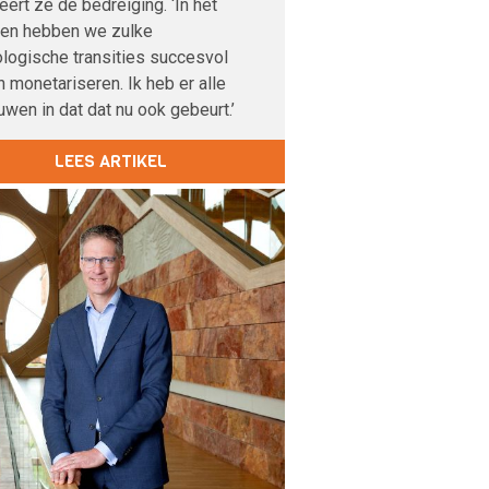
veert ze de bedreiging. ‘In het
den hebben we zulke
logische transities succesvol
 monetariseren. Ik heb er alle
uwen in dat dat nu ook gebeurt.’
LEES ARTIKEL