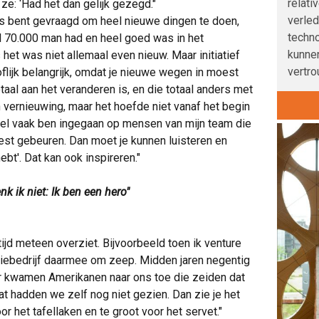
relati
e: ‘Had het dan gelijk gezegd."
verle
ds bent gevraagd om heel nieuwe dingen te doen,
techno
t al 70.000 man had en heel goed was in het
kunnen
het was niet allemaal even nieuw. Maar initiatief
vertro
lijk belangrijk, omdat je nieuwe wegen in moest
aal aan het veranderen is, en die totaal anders met
 vernieuwing, maar het hoefde niet vanaf het begin
eel vaak ben ingegaan op mensen van mijn team die
st gebeuren. Dan moet je kunnen luisteren en
ebt'. Dat kan ook inspireren."
enk ik niet: Ik ben een hero"
tijd meteen overziet. Bijvoorbeeld toen ik venture
iliebedrijf daarmee om zeep. Midden jaren negentig
Er kwamen Amerikanen naar ons toe die zeiden dat
t hadden we zelf nog niet gezien. Dan zie je het
oor het tafellaken en te groot voor het servet."