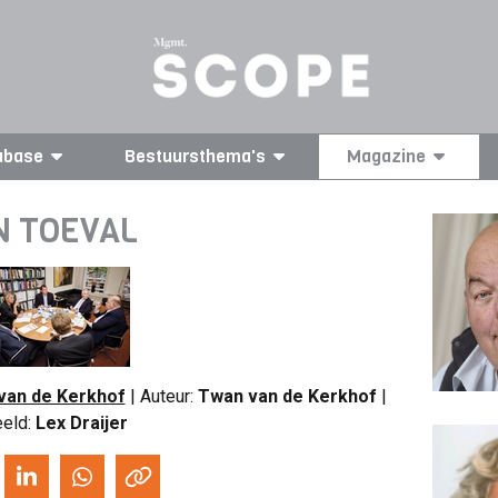
abase
Bestuursthema's
Magazine
EN TOEVAL
van de Kerkhof
| Auteur:
Twan van de Kerkhof
|
eld:
Lex Draijer