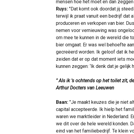
mensen hoe het moet en dan zeggen z
Ruys:
"Dat komt ook doordat jij stee
terwijl ik praat vanuit een bedrijf da
produceren en verkopen van bier. Dus 
nemen voor vernieuwing was ongeloof
om mee te kunnen in de wereld die tot
bier omgaat. Er was wel behoefte aan
gecreëerd worden. Ik geloof dat ik h
zeiden dat er op dat moment iets moe
kunnen zeggen: ‘Ik denk dat je gelijk h
" Als ik 's ochtends op het toilet zit, d
Arthur Docters van Leeuwen
Baan:
"Je maakt keuzes die je niet al
capital accepteerde. Ik hielp het fam
waren we marktleider in Nederland. 
we dit over de hele wereld konden. Da
eind van het familiebedrijf. Te klein v