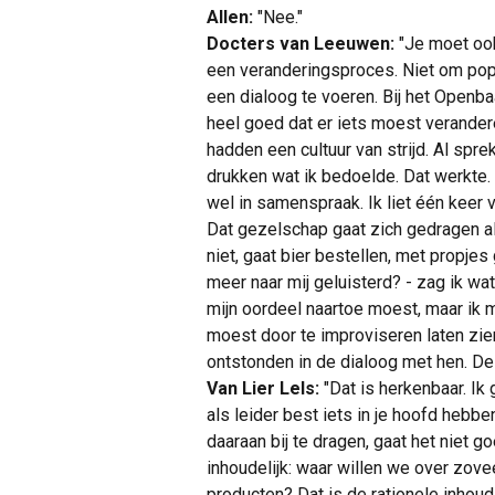
Allen:
"Nee."
Docters van Leeuwen:
"Je moet ook
een veranderingsproces. Niet om popul
een dialoog te voeren. Bij het Openba
heel goed dat er iets moest verandere
hadden een cultuur van strijd. Al spr
drukken wat ik bedoelde. Dat werkte.
wel in samenspraak. Ik liet één keer
Dat gezelschap gaat zich gedragen als
niet, gaat bier bestellen, met propje
meer naar mij geluisterd? - zag ik wa
mijn oordeel naartoe moest, maar ik 
moest door te improviseren laten zie
ontstonden in de dialoog met hen. De
Van Lier Lels:
"Dat is herkenbaar. Ik 
als leider best iets in je hoofd hebb
daaraan bij te dragen, gaat het niet g
inhoudelijk: waar willen we over zovee
producten? Dat is de rationele inhouds