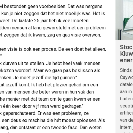
M bestonden geen voorbeelden. Dat was nergens
un je niet zeggen dat het niet moeilijk was. Het is
 weet. De laatste 25 jaar heb ik veel moeten
hadden mensen al lang geworsteld met een probleem
iet zeggen dat ik kwam, zag en qua visie overwon.
Stac
en visie is ook een proces. De een doet het alleen,
Kluw
"
ener
 durven uit te stellen. Je hebt heel vaak mensen
Sinds 
gekozen worden'. Maar we gaan pas beslissen als
Caywoo
nken. Je moet jezelf die tijd gunnen."
datale
l uit jezelf komt. Ik heb het plezier gehad om een
aan in
n van mensen die beter waren in hun vak dan
buite
che manier met dat team om te gaan kwam er een
scepti
in één keer door vijf man werd gedragen."
artifi
k geparachuteerd. Er was een probleem, ze
van de
s een deus ex machina die hét moest oplossen. Als
intern
 gang, dan ontstaat er een tweede fase. Dan weten