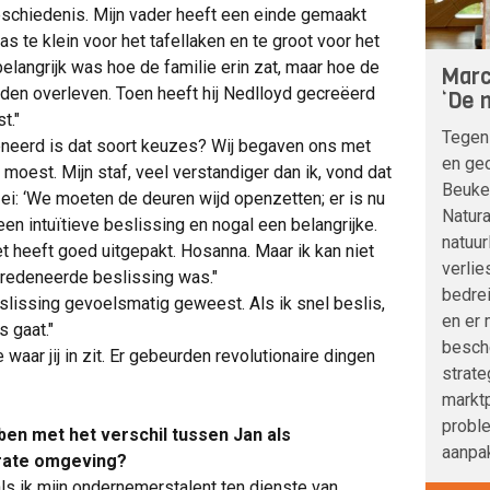
geschiedenis. Mijn vader heeft een einde gemaakt
 te klein voor het tafellaken en te groot voor het
belangrijk was hoe de familie erin zat, maar hoe de
Marc
den overleven. Toen heeft hij Nedlloyd gecreëerd
‘De n
t."
Tegen
eerd is dat soort keuzes? Wij begaven ons met
en geo
moest. Mijn staf, veel verstandiger dan ik, vond dat
Beuke
i: ‘We moeten de deuren wijd openzetten; er is nu
Natura
en intuïtieve beslissing en nogal een belangrijke.
natuur
t heeft goed uitgepakt. Hosanna. Maar ik kan niet
verlie
eredeneerde beslissing was."
bedre
eslissing gevoelsmatig geweest. Als ik snel beslis,
en er 
s gaat."
besche
waar jij in zit. Er gebeurden revolutionaire dingen
strat
marktp
probl
en met het verschil tussen Jan als
aanpak
orate omgeving?
als ik mijn ondernemerstalent ten dienste van