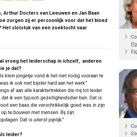
ls, Arthur Docters van Leeuwen en Jan Baan
Hoe zorgen zij er persoonlijk voor dat het bloed
 Het slotstuk van een zoektocht naar
Co
Po
Ei
l vroeg het leiderschap in ichzelf, anderen
ie je dat?
ls klein jongetje vond ik het niet nodig vooraan te
 was ik ook niet bijster hard aan het werk."
ongs af aan alle karaktertrekken die mij tot leider
dat ik een typisch gezelligheidsdier ben. Dat is
d ooit een baas die verschrikkelijk goed was in zijn
d op te bouwen met mensen. Bij zijn
agen. Dat is uiterst pijnlijk."
Co
Co
ls leider?