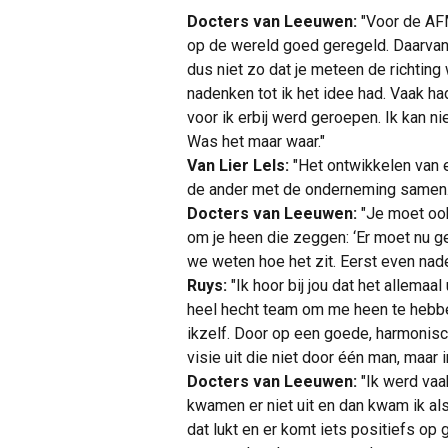
Docters van Leeuwen:
"Voor de AF
op de wereld goed geregeld. Daarvan k
dus niet zo dat je meteen de richting
nadenken tot ik het idee had. Vaak 
voor ik erbij werd geroepen. Ik kan n
Was het maar waar."
Van Lier Lels:
"Het ontwikkelen van e
de ander met de onderneming samen.
Docters van Leeuwen:
"Je moet ook
om je heen die zeggen: ‘Er moet nu 
we weten hoe het zit. Eerst even nade
Ruys:
"Ik hoor bij jou dat het allemaa
heel hecht team om me heen te hebbe
ikzelf. Door op een goede, harmonis
visie uit die niet door één man, maar 
Docters van Leeuwen:
"Ik werd vaa
kwamen er niet uit en dan kwam ik al
dat lukt en er komt iets positiefs op