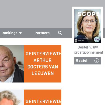
Rankings
Partners
Bestel nu uw
proefabonnement
GEÏNTERVIEWD:
ARTHUR
Bestel
DOCTERS VAN
LEEUWEN
GEÏNTERVIEWD: