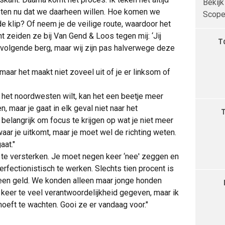
Bekijk
eten nu dat we daarheen willen. Hoe komen we
Scope 
de klip? Of neem je de veilige route, waardoor het
zeiden ze bij Van Gend & Loos tegen mij: ‘Jij
T
volgende berg, maar wij zijn pas halverwege deze
maar het maakt niet zoveel uit of je er linksom of
ar het noordwesten wilt, kan het een beetje meer
 maar je gaat in elk geval niet naar het
k belangrijk om focus te krijgen op wat je niet meer
waar je uitkomt, maar je moet wel de richting weten.
aat."
 te versterken. Je moet negen keer ‘nee' zeggen en
perfectionistisch te werken. Slechts tien procent is
geen geld. We konden alleen maar jonge honden
 keer te veel verantwoordelijkheid gegeven, maar ik
hoeft te wachten. Gooi ze er vandaag voor."