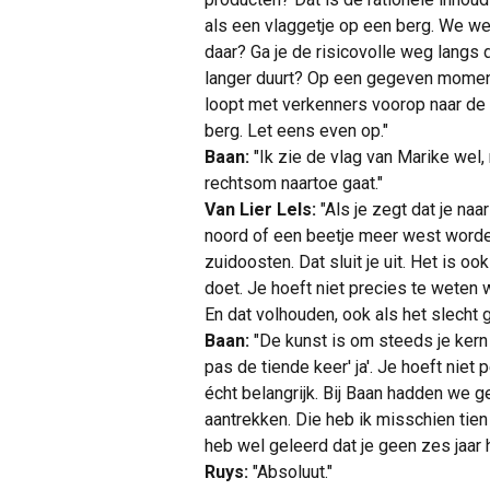
als een vlaggetje op een berg. We w
daar? Ga je de risicovolle weg langs 
langer duurt? Op een gegeven moment 
loopt met verkenners voorop naar de 
berg. Let eens even op."
Baan:
"Ik zie de vlag van Marike wel, 
rechtsom naartoe gaat."
Van Lier Lels:
"Als je zegt dat je na
noord of een beetje meer west worden,
zuidoosten. Dat sluit je uit. Het is oo
doet. Je hoeft niet precies te weten 
En dat volhouden, ook als het slecht g
Baan:
"De kunst is om steeds je kern
pas de tiende keer' ja'. Je hoeft niet 
écht belangrijk. Bij Baan hadden we 
aantrekken. Die heb ik misschien tien
heb wel geleerd dat je geen zes jaar 
Ruys:
"Absoluut."