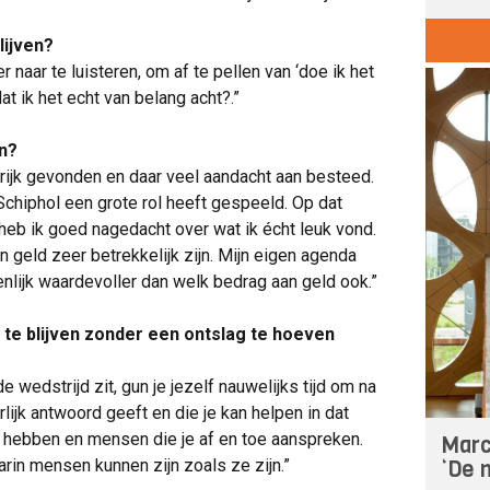
lijven?
r naar te luisteren, om af te pellen van ‘doe ik het
t ik het echt van belang acht?.”
en?
ngrijk gevonden en daar veel aandacht aan besteed.
 Schiphol een grote rol heeft gespeeld. Op dat
eb ik goed nagedacht over wat ik écht leuk vond.
en geld zeer betrekkelijk zijn. Mijn eigen agenda
nlijk waardevoller dan welk bedrag aan geld ook.”
lf te blijven zonder een ontslag te hoeven
 de wedstrijd zit, gun je jezelf nauwelijks tijd om na
lijk antwoord geeft en die je kan helpen in dat
 hebben en mensen die je af en toe aanspreken.
Marc
‘De n
arin mensen kunnen zijn zoals ze zijn.”