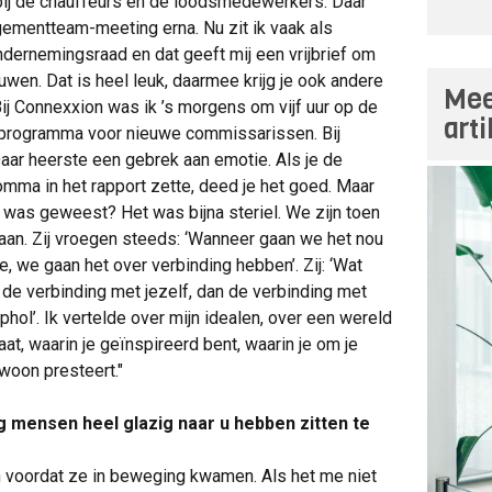
 bij de chauffeurs en de loodsmedewerkers. Daar
ementteam-meeting erna. Nu zit ik vaak als
dernemingsraad en dat geeft mij een vrijbrief om
wen. Dat is heel leuk, daarmee krijg je ook andere
Mee
Bij Connexxion was ik ’s morgens om vijf uur op de
art
ieprogramma voor nieuwe commissarissen. Bij
aar heerste een gebrek aan emotie. Als je de
omma in het rapport zette, deed je het goed. Maar
 was geweest? Het was bijna steriel. We zijn toen
an. Zij vroegen steeds: ‘Wanneer gaan we het nou
e, we gaan het over verbinding hebben’. Zij: ‘Wat
t de verbinding met jezelf, dan de verbinding met
phol’. Ik vertelde over mijn idealen, over een wereld
at, waarin je geïnspireerd bent, waarin je om je
woon presteert."
ig mensen heel glazig naar u hebben zitten te
n voordat ze in beweging kwamen. Als het me niet