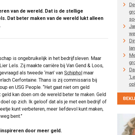
De
en van de wereld. Dat is de stellige
gr
ls. Dat beter maken van de wereld lukt alleen
so
.
Ja
we
Di
la
Me
chap is ongebruikelijk in het bedrijfsleven. Maar
gr
Lier Lels. Zij maakte carrière bij Van Gend & Loos,
Da
gevraagd als tweede ‘man’ van
Schiphol
maar
‘L
rlach Cerfontaine. Thans is zij commissaris bij
op
roup en USG People. “Het gaat niet om geld
t geld kan doen om de wereld beter te maken. Geld
BEKI
doel op zich. Ik geloof dat als je met een bedrijf of
eetje kunt verbeteren, meer liefdevol kunt maken,
 weg bent.”
 inspireren door meer geld.