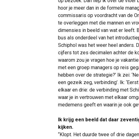
op bezoek. Dan liep ik over de vloer
hoor je meer dan in de formele manag
commissaris op voordracht van de On
te overleggen met die mannen en vrou
dimensies in beeld van wat er leeft. 
bus als onderdeel van het introduct
Schiphol was het weer heel anders. D
cijfers tot zes decimalen achter de k
waarom zou je vragen hoe je vakantie
met een groep managers op reis gega
hebben over de strategie?’ Ik zei: ‘Ne
een gezeik zeg, verbinding’. Ik: ‘Eers
elkaar en drie: de verbinding met Schi
waar je in vertrouwen met elkaar omga
medemens geeft en waarin je ook ge
Ik krijg een beeld dat daar zevent
kijken.
“Klopt. Het duurde twee of drie dage