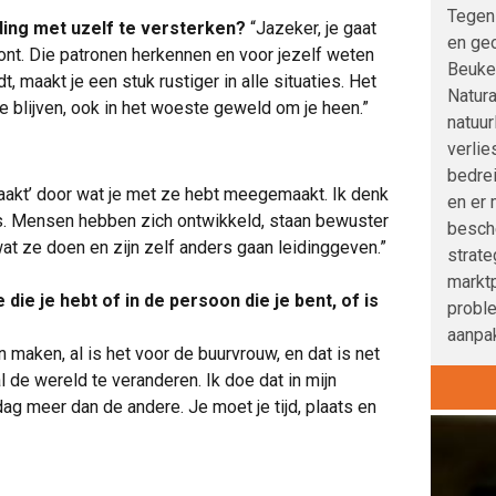
Tegen
ding met uzelf te versterken?
“Jazeker, je gaat
en geo
nt. Die patronen herkennen en voor jezelf weten
Beuke
, maakt je een stuk rustiger in alle situaties. Het
Natura
te blijven, ook in het woeste geweld om je heen.”
natuur
verlie
bedre
raakt’ door wat je met ze hebt meegemaakt. Ik denk
en er 
e is. Mensen hebben zich ontwikkeld, staan bewuster
besche
wat ze doen en zijn zelf anders gaan leidinggeven.”
strat
marktp
 die je hebt of in de persoon die je bent, of is
probl
aanpak
 maken, al is het voor de buurvrouw, en dat is net
l de wereld te veranderen. Ik doe dat in mijn
ag meer dan de andere. Je moet je tijd, plaats en