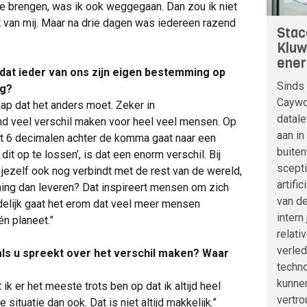
e brengen, was ik ook weggegaan. Dan zou ik niet
t van mij. Maar na drie dagen was iedereen razend
Stac
Kluw
ener
 dat ieder van ons zijn eigen bestemming op
Sinds 
ng?
Caywoo
ap dat het anders moet. Zeker in
datale
nd veel verschil maken voor heel veel mensen. Op
aan in
t 6 decimalen achter de komma gaat naar een
buite
t op te lossen’, is dat een enorm verschil. Bij
scepti
 jezelf ook nog verbindt met de rest van de wereld,
artifi
ming dan leveren? Dat inspireert mensen om zich
van de
indelijk gaat het erom dat veel meer mensen
intern
én planeet.”
relati
verle
als u spreekt over het verschil maken? Waar
techno
kunnen
 ik er het meeste trots ben op dat ik altijd heel
vertro
 situatie dan ook. Dat is niet altijd makkelijk.”