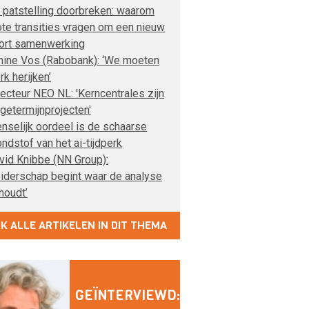
 patstelling doorbreken: waarom
ote transities vragen om een nieuw
ort samenwerking
nine Vos (Rabobank): ‘We moeten
rk herijken’
recteur NEO NL: 'Kerncentrales zijn
ngetermijnprojecten'
nselijk oordeel is de schaarse
ondstof van het ai-tijdperk
vid Knibbe (NN Group):
eiderschap begint waar de analyse
houdt’
JK ALLE ARTIKELEN IN DIT THEMA
GEÏNTERVIEWD: