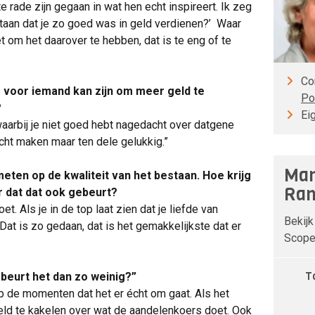
 te rade zijn gegaan in wat hen echt inspireert. Ik zeg
 staan dat je zo goed was in geld verdienen?’ Waar
t om het daarover te hebben, dat is te eng of te
Co
ie voor iemand kan zijn om meer geld te
Po
?
Ei
waarbij je niet goed hebt nagedacht over datgene
acht maken maar ten dele gelukkig.”
Man
ten op de kwaliteit van het bestaan. Hoe krijg
Ran
er dat dat ook gebeurt?
t. Als je in de top laat zien dat je liefde van
Bekijk
 Dat is zo gedaan, dat is het gemakkelijkste dat er
Scope 
T
ebeurt het dan zo weinig?”
op de momenten dat het er écht om gaat. Als het
reld te kakelen over wat de aandelenkoers doet. Ook