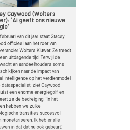
ey Caywood (Wolters
er): ‘Ai geeft ons nieuwe
gie’
februari van dit jaar staat Stacey
d officieel aan het roer van
verancier Wolters Kluwer. Ze treedt
 een uitdagende tijd. Terwijl de
nwacht en aandeelhouders soms
sch kijken naar de impact van
cial intelligence op het verdienmodel
 dataspecialist, ziet Caywood
 juist een enorme energiegolf en
veert ze de bedreiging. ‘In het
den hebben we zulke
logische transities succesvol
 monetariseren. Ik heb er alle
uwen in dat dat nu ook gebeurt.’