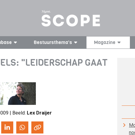
abase
Bestuursthema's
Magazine
LELS: "LEIDERSCHAP GAAT
009 | Beeld:
Lex Draijer
Mo
no