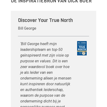
DE INSPIRATIEBRON VAN DICK BOER
Discover Your True North
Bill George
‘Bill George heeft mijn
leadershipteam en top-50
geïnspireerd met zijn visie op
purpose
en
values
. Dit is een
zeer waardevol boek over hoe
je als leider van een
onderneming alleen je mensen
kunt inspireren door natuurlijk
en authentiek leiderschap,
waarom de
purpose
van de
onderneming dicht bij je
persoonlijke
purpose
moet