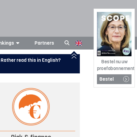
nkings
Partners
Rather read this in English?
Bestel nu uw
proefabonnement
Bestel