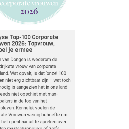
yse Top-100 Corporate
wen 2026: Topvrouw,
ei je ermee
m van Dongen is wederom de
drijkste vrouw van corporate
and. Wat opvalt, is dat ‘onze’ 100
n niet erg zichtbaar zijn – wat toch
odig is aangezien het in ons land
teeds niet opschiet met man-
alans in de top van het
fsleven. Kennelijk voelen de
rate Vrouwen weinig behoefte om
n het openbaar uit te spreken over
lde maatschappelijke of zelfs