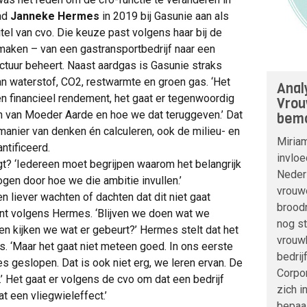
rad
Janneke Hermes
in 2019 bij Gasunie aan als
itel van cvo. Die keuze past volgens haar bij de
maken – van een gastransportbedrijf naar een
ctuur beheert. Naast aardgas is Gasunie straks
an waterstof, CO2, restwarmte en groen gas. ‘Het
Anal
en financieel rendement, het gaat er tegenwoordig
Vrou
 van Moeder Aarde en hoe we dat teruggeven.’ Dat
bemo
anier van denken én calculeren, ook de milieu- en
Miria
tificeerd.
invloe
gt? ‘Iedereen moet begrijpen waarom het belangrijk
Nederl
gen door hoe we die ambitie invullen.’
vrouwe
n liever wachten of dachten dat dit niet gaat
broodn
ent volgens Hermes. ‘Blijven we doen wat we
nog s
en kijken we wat er gebeurt?’ Hermes stelt dat het
vrouwb
s. ‘Maar het gaat niet meteen goed. In ons eerste
bedrij
es geslopen. Dat is ook niet erg, we leren ervan. De
Corpo
’ Het gaat er volgens de cvo om dat een bedrijf
zich i
t een vliegwieleffect.’
bepaa