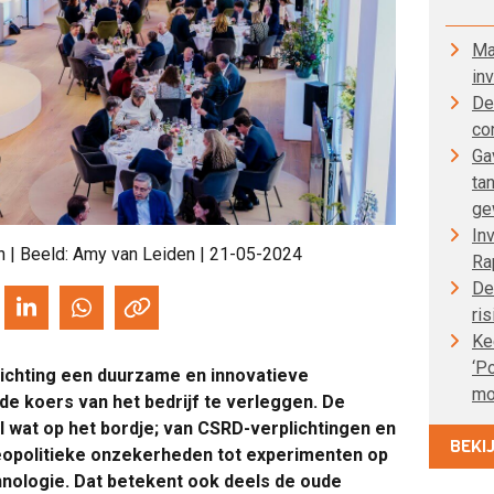
Ma
in
De
co
Ga
ta
ge
In
n
| Beeld: Amy van Leiden | 21-05-2024
Ra
De
ris
Ke
‘P
richting een duurzame en innovatieve
mo
de koers van het bedrijf te verleggen. De
l wat op het bordje; van CSRD-verplichtingen en
BEKI
opolitieke onzekerheden tot experimenten op
hnologie. Dat betekent ook deels de oude