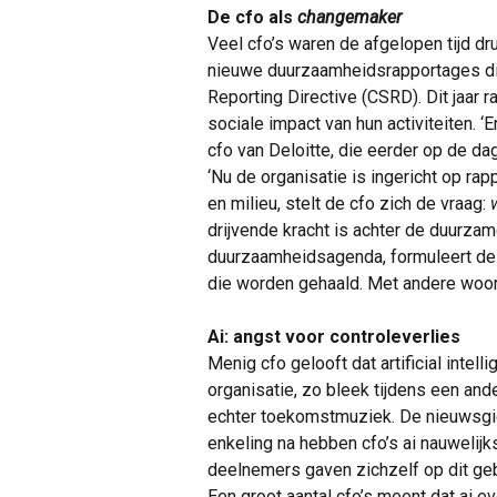
De cfo als
changemaker
Veel cfo’s waren de afgelopen tijd dr
nieuwe duurzaamheidsrapportages die 
Reporting Directive (CSRD). Dit jaar 
sociale impact van hun activiteiten. ‘
cfo van Deloitte, die eerder op de d
‘Nu de organisatie is ingericht op ra
en milieu, stelt de cfo zich de vraag:
drijvende kracht is achter de duurzame
duurzaamheidsagenda, formuleert de 
die worden gehaald. Met andere woor
Ai: angst voor controleverlies
Menig cfo gelooft dat artificial intel
organisatie, zo bleek tijdens een and
echter toekomstmuziek. De nieuwsgie
enkeling na hebben cfo’s ai nauwelijk
deelnemers gaven zichzelf op dit ge
Een groot aantal cfo’s meent dat ai 