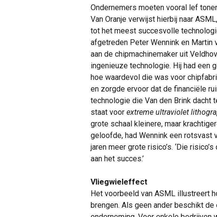
Ondernemers moeten vooral lef tonen
Van Oranje verwijst hierbij naar ASML
tot het meest succesvolle technologi
afgetreden Peter Wennink en Martin v
aan de chipmachinemaker uit Veldhove
ingenieuze technologie. Hij had een g
hoe waardevol die was voor chipfabri
en zorgde ervoor dat de financiële 
technologie die Van den Brink dacht 
staat voor
extreme ultraviolet lithogr
grote schaal kleinere, maar krachtige
geloofde, had Wennink een rotsvast v
jaren meer grote risico’s. ‘Die risico’
aan het succes.’
Vliegwieleffect
Het voorbeeld van ASML illustreert ho
brengen. Als geen ander beschikt de 
onderneming. Voor enkele bedrijven w