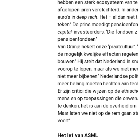
hebben een sterk ecosysteem van tech
afgelopen jaren verslechterd. In and
euro’s in
deep tech
. Het – al dan niet
teken.’ De prins moedigt pensioenfo
capital
-investeerders. ‘Die fondsen z
pensioenfondsen.’
Van Oranje hekelt onze ‘praatcultuur’.
de mogelijk kwalijke effecten regele
bouwen.’ Hij stelt dat Nederland in sn
voorop te lopen, maar als we niet 
niet meer bijbenen.’ Nederlandse poli
meer belang moeten hechten aan tech
Er zijn critici die wijzen op de ethis
mens en op toepassingen die onwensel
te denken, het is aan de overheid om 
Maar laten we niet op de rem gaan sta
voort.’
Het lef van ASML