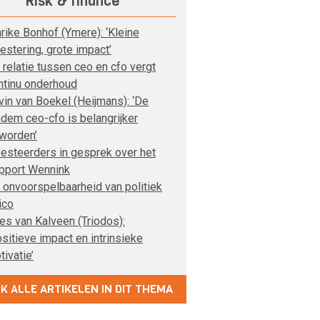
Risk & finance
rike Bonhof (Ymere): ‘Kleine
vestering, grote impact’
 relatie tussen ceo en cfo vergt
ntinu onderhoud
vin van Boekel (Heijmans): ‘De
ndem ceo-cfo is belangrijker
worden’
vesteerders in gesprek over het
pport Wennink
 onvoorspelbaarheid van politiek
ico
es van Kalveen (Triodos):
ositieve impact en intrinsieke
tivatie’
JK ALLE ARTIKELEN IN DIT THEMA