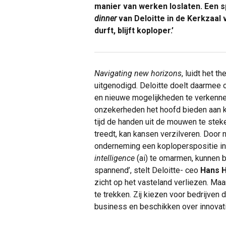
manier van werken loslaten. Een sp
dinner
van Deloitte in de Kerkzaa
durft, blijft koploper.’
Navigating new horizons
, luidt het t
uitgenodigd. Deloitte doelt daarmee 
en nieuwe mogelijkheden te verkennen
onzekerheden het hoofd bieden aan ko
tijd de handen uit de mouwen te ste
treedt, kan kansen verzilveren. Door
onderneming een koploperspositie 
intelligence
(ai) te omarmen, kunnen 
spannend’, stelt Deloitte- ceo
Hans 
zicht op het vasteland verliezen. Ma
te trekken. Zij kiezen voor bedrijve
business en beschikken over innovati