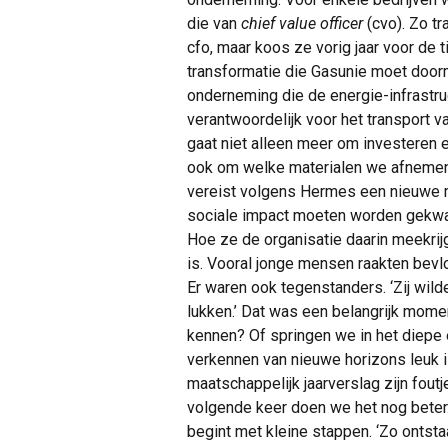
die van
chief value officer
(cvo). Zo t
cfo, maar koos ze vorig jaar voor de t
transformatie die Gasunie moet door
onderneming die de energie-infrastru
verantwoordelijk voor het transport v
gaat niet alleen meer om investeren 
ook om welke materialen we afnemen
vereist volgens Hermes een nieuwe m
sociale impact moeten worden gekwan
Hoe ze de organisatie daarin meekrij
is. Vooral jonge mensen raakten bevlo
Er waren ook tegenstanders. ‘Zij wilde
lukken.’ Dat was een belangrijk mom
kennen? Of springen we in het diepe 
verkennen van nieuwe horizons leuk i
maatschappelijk jaarverslag zijn foutj
volgende keer doen we het nog beter.
begint met kleine stappen. ‘Zo ontstaa