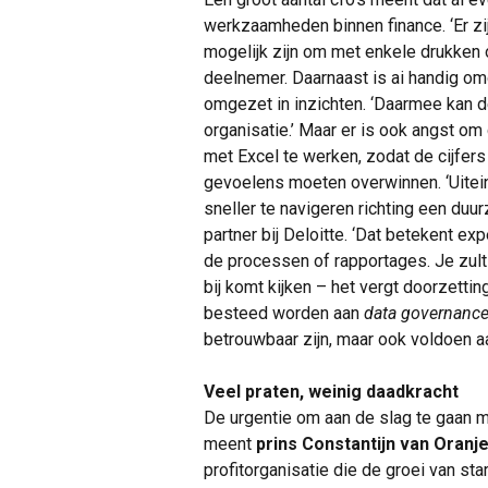
werkzaamheden binnen finance. ‘Er zi
mogelijk zijn om met enkele drukken 
deelnemer. Daarnaast is ai handig om
omgezet in inzichten. ‘Daarmee kan d
organisatie.’ Maar er is ook angst om 
met Excel te werken, zodat de cijfers h
gevoelens moeten overwinnen. ‘Uitein
sneller te navigeren richting een duur
partner bij Deloitte. ‘Dat betekent 
de processen of rapportages. Je zult
bij komt kijken – het vergt doorzett
besteed worden aan
data governanc
betrouwbaar zijn, maar ook voldoen a
Veel praten, weinig daadkracht
De urgentie om aan de slag te gaan me
meent
prins Constantijn van Oranj
profitorganisatie die de groei van st