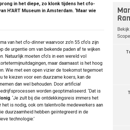
rong in het diepe, zo klonk tijdens het cfo-
Man
l van H’ART Museum in Amsterdam. ‘Maar wie
Ran
Bekijk
Scope 
hema van het cfo-
dinner
waarvoor zo’n 55 cfo’s zijn
op de urgentie om van bekende paden af te wijken
T
. Natuurlijk moeten cfo’s in een wereld vol
rtetermijnuitdagingen, maar daarnaast is het hoog
ken. Wie met een open vizier de toekomst tegemoet
 nu te kiezen voor een duurzame koers, kan de
innemen dan wel behouden. Door
artificial
bedrijfsprocessen worden geoptimaliseerd. ‘Dat is
Honig
. ‘Je zult bij die ontdekkingsreis immers het
ar het is nodig, ook om talentvolle medewerkers aan
n die duurzaamheid hebben geïntegreerd in de
eve technologie.’