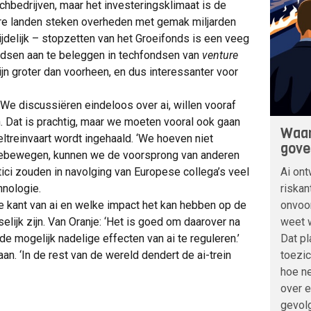
bedrijven, maar het investeringsklimaat is de
ere landen steken overheden met gemak miljarden
 tijdelijk – stopzetten van het Groeifonds is een veeg
ndsen aan te beleggen in techfondsen van
venture
ijn groter dan voorheen, en dus interessanter voor
 ‘We discussiëren eindeloos over ai, willen vooraf
n. Dat is prachtig, maar we moeten vooral ook gaan
Waar
eltreinvaart wordt ingehaald. ‘We hoeven niet
gove
meebewegen, kunnen we de voorsprong van anderen
Ai ont
tici zouden in navolging van Europese collega’s veel
riskan
nologie.
onvoo
che kant van ai en welke impact het kan hebben op de
weet w
ijk zijn. Van Oranje: ‘Het is goed om daarover na
Dat pl
de mogelijk nadelige effecten van ai te reguleren.’
toezic
an. ‘In de rest van de wereld dendert de ai-trein
hoe ne
over 
gevolg