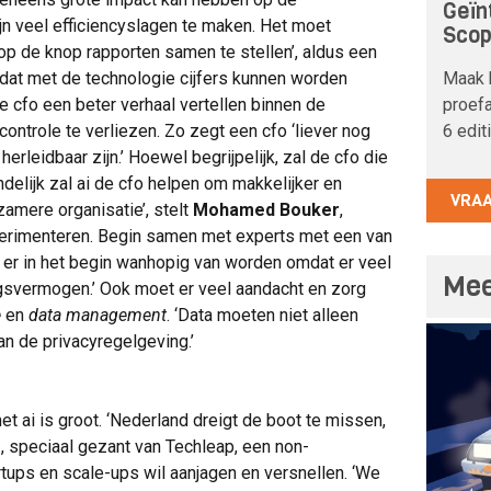
Geïn
jn veel efficiencyslagen te maken. Het moet
Sco
op de knop rapporten samen te stellen’, aldus een
Maak 
dat met de technologie cijfers kunnen worden
proefa
e cfo een beter verhaal vertellen binnen de
6 edit
controle te verliezen. Zo zegt een cfo ‘liever nog
erleidbaar zijn.’ Hoewel begrijpelijk, zal de cfo die
delijk zal ai de cfo helpen om makkelijker en
VRA
zamere organisatie’, stelt
Mohamed Bouker
,
experimenteren. Begin samen met experts met een van
 er in het begin wanhopig van worden omdat er veel
Mee
ingsvermogen.’ Ook moet er veel aandacht en zorg
e
en
data management
. ‘Data moeten niet alleen
an de privacyregelgeving.’
t ai is groot. ‘Nederland dreigt de boot te missen,
e
, speciaal gezant van Techleap, een non-
artups en scale-ups wil aanjagen en versnellen. ‘We