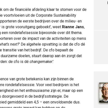
uk om de financiële afdeling klaar te stomen voor de
voortvloeien uit de Corporate Sustainability
rapporteren de eerste bedrijven over de milieu- en
Er is grote vooruitgang geboekt’, weet
Rianne Jans
,
ag een rondetafelsessie bijwoonde over dit thema.
pporteren over de impact van de activiteiten op mens
what’s next?
’ De algehele opvatting is dat de cfo dé
 transitie van het bedrijf. De cfo bepaalt de
duurzame doelen, stuurt daarop aan én zorgt dat
den: de cfo is dé
changemaker
.’
ligence van grote betekenis kan zijn binnen de
ere rondetafelsessie. Voor veel bedrijven is het
righeid en het enthousiasme zijn er, maar op een
s doorgevoerd in de bedrijfsstrategie. De
bied gemiddeld een 4,5 – een onvoldoende dus.
eveneens grote impact kan hebben op de