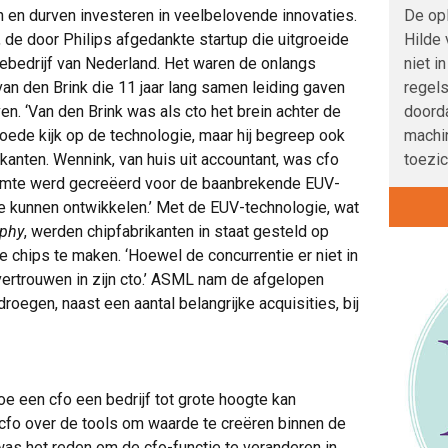
De opl
 en durven investeren in veelbelovende innovaties.
Hilde
, de door Philips afgedankte startup die uitgroeide
niet i
ebedrijf van Nederland. Het waren de onlangs
regels
an den Brink die 11 jaar lang samen leiding gaven
doord
n. ‘Van den Brink was als cto het brein achter de
machi
oede kijk op de technologie, maar hij begreep ook
toezic
kanten. Wennink, van huis uit accountant, was cfo
ruimte werd gecreëerd voor de baanbrekende EUV-
te kunnen ontwikkelen.’ Met de EUV-technologie, wat
aphy
, werden chipfabrikanten in staat gesteld op
re chips te maken. ‘Hoewel de concurrentie er niet in
ertrouwen in zijn cto.’ ASML nam de afgelopen
s droegen, naast een aantal belangrijke acquisities, bij
e een cfo een bedrijf tot grote hoogte kan
cfo over de tools om waarde te creëren binnen de
as het reden om de cfo-functie te veranderen in