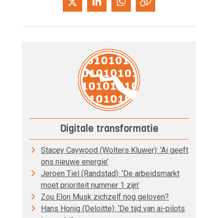
Digitale transformatie
Stacey Caywood (Wolters Kluwer): ‘Ai geeft
ons nieuwe energie’
Jeroen Tiel (Randstad): ‘De arbeidsmarkt
moet prioriteit nummer 1 zijn’
Zou Elon Musk zichzelf nog geloven?
Hans Honig (Deloitte): ‘De tijd van ai-pilots