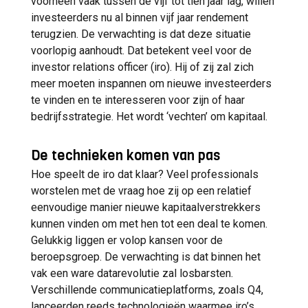
voorheen vaak tussen de vijf tot tien jaar lag, willen
investeerders nu al binnen vijf jaar rendement
terugzien. De verwachting is dat deze situatie
voorlopig aanhoudt. Dat betekent veel voor de
investor relations officer (iro). Hij of zij zal zich
meer moeten inspannen om nieuwe investeerders
te vinden en te interesseren voor zijn of haar
bedrijfsstrategie. Het wordt ‘vechten’ om kapitaal.
De technieken komen van pas
Hoe speelt de iro dat klaar? Veel professionals
worstelen met de vraag hoe zij op een relatief
eenvoudige manier nieuwe kapitaalverstrekkers
kunnen vinden om met hen tot een deal te komen.
Gelukkig liggen er volop kansen voor de
beroepsgroep. De verwachting is dat binnen het
vak een ware datarevolutie zal losbarsten.
Verschillende communicatieplatforms, zoals Q4,
lanceerden reeds technologieën waarmee iro’s