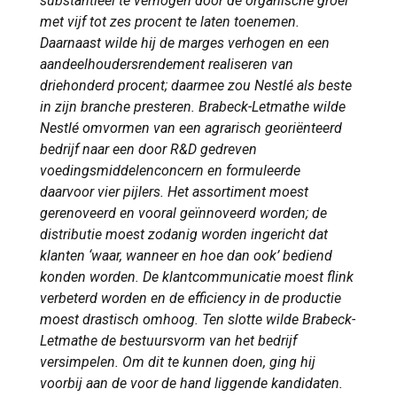
substantieel te verhogen door de organische groei
met vijf tot zes procent te laten toenemen.
Daarnaast wilde hij de marges verhogen en een
aandeelhoudersrendement realiseren van
driehonderd procent; daarmee zou Nestlé als beste
in zijn branche presteren. Brabeck-Letmathe wilde
Nestlé omvormen van een agrarisch georiënteerd
bedrijf naar een door R&D gedreven
voedingsmiddelenconcern en formuleerde
daarvoor vier pijlers. Het assortiment moest
gerenoveerd en vooral geïnnoveerd worden; de
distributie moest zodanig worden ingericht dat
klanten ‘waar, wanneer en hoe dan ook’ bediend
konden worden. De klantcommunicatie moest flink
verbeterd worden en de efficiency in de productie
moest drastisch omhoog. Ten slotte wilde Brabeck-
Letmathe de bestuursvorm van het bedrijf
versimpelen. Om dit te kunnen doen, ging hij
voorbij aan de voor de hand liggende kandidaten.