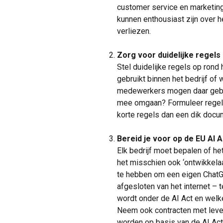
customer service en marketi
kunnen enthousiast zijn over he
verliezen.
Zorg voor duidelijke regels
Stel duidelijke regels op rond
gebruikt binnen het bedrijf of
medewerkers mogen daar gebru
mee omgaan? Formuleer regels,
korte regels dan een dik docu
Bereid je voor op de EU AI A
Elk bedrijf moet bepalen of het
het misschien ook ‘ontwikkelaar
te hebben om een eigen ChatGP
afgesloten van het internet – t
wordt onder de AI Act en welk
Neem ook contracten met lever
worden op basis van de AI Act