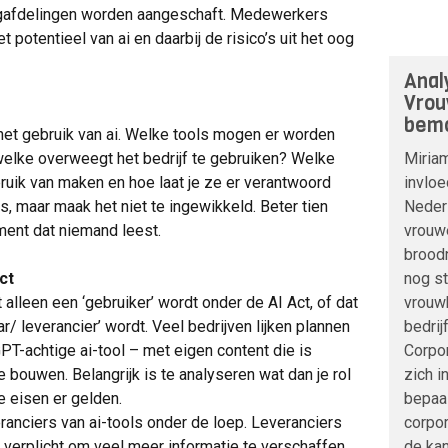
ngafdelingen worden aangeschaft. Medewerkers
t potentieel van ai en daarbij de risico’s uit het oog
Anal
Vrou
bemo
 het gebruik van ai. Welke tools mogen er worden
 welke overweegt het bedrijf te gebruiken? Welke
Miria
ik van maken en hoe laat je ze er verantwoord
invloe
 maar maak het niet te ingewikkeld. Beter tien
Nederl
ment dat niemand leest.
vrouwe
broodn
ct
nog s
 alleen een ‘gebruiker’ wordt onder de AI Act, of dat
vrouwb
/ leverancier’ wordt. Veel bedrijven lijken plannen
bedrij
T-achtige ai-tool – met eigen content die is
Corpo
e bouwen. Belangrijk is te analyseren wat dan je rol
zich i
e eisen er gelden.
bepaa
anciers van ai-tools onder de loep. Leveranciers
corpor
 verplicht om veel meer informatie te verschaffen
de kan