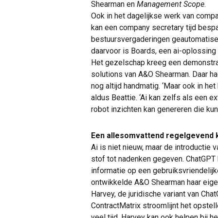
Shearman en
Management Scope
.
Ook in het dagelijkse werk van compan
kan een company secretary tijd bespa
bestuursvergaderingen geautomatise
daarvoor is Boards, een ai-oplossin
Het gezelschap kreeg een demonstra
solutions van A&O Shearman. Daar had
nog altijd handmatig. ‘Maar ook in he
aldus Beattie. ‘Ai kan zelfs als een 
robot inzichten kan genereren die kun
Een allesomvattend regelgevend 
Ai is niet nieuw, maar de introductie
stof tot nadenken gegeven. ChatGPT
informatie op een gebruiksvriendelij
ontwikkelde A&O Shearman haar eig
Harvey, de juridische variant van Chat
ContractMatrix stroomlijnt het opste
veel tijd. Harvey kan ook helpen bij h