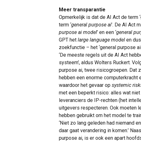
Meer transparantie
Opmerkelijk is dat de AI Act de term ‘
term ‘
general purpose ai
’. De AI Act 
purpose ai model
’ en een ‘
general pu
GPT het
large language model
en dus
zoekfunctie – het ‘general purpose ai
‘De meeste regels uit de AI Act hebb
systeem’, aldus Wolters Ruckert. Volg
purpose ai, twee risicogroepen. Dat z
hebben een enorme computerkracht e
waardoor het gevaar op
systemic ris
met een beperkt risico: alles wat nie
leveranciers de IP-rechten (het intel
uitgevers respecteren. Ook moeten le
hebben gebruikt om het model te train
‘Niet zo lang geleden had niemand en
daar gaat verandering in komen.’ Naas
purpose ai, is er ook een apart hoofd