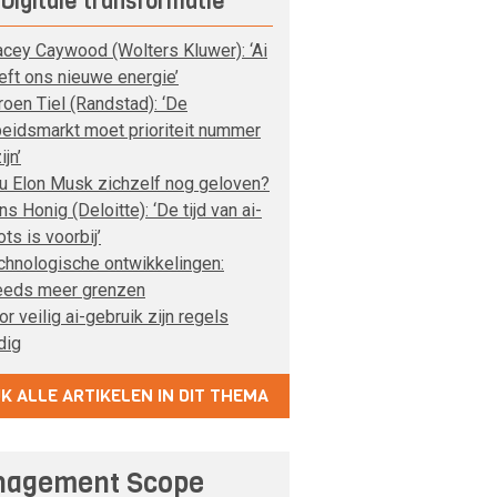
Digitale transformatie
acey Caywood (Wolters Kluwer): ‘Ai
eft ons nieuwe energie’
roen Tiel (Randstad): ‘De
beidsmarkt moet prioriteit nummer
ijn’
u Elon Musk zichzelf nog geloven?
s Honig (Deloitte): ‘De tijd van ai-
ots is voorbij’
chnologische ontwikkelingen:
eeds meer grenzen
r veilig ai-gebruik zijn regels
dig
JK ALLE ARTIKELEN IN DIT THEMA
agement Scope