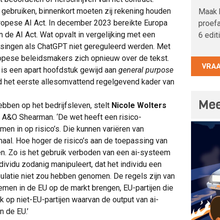
gebruiken, binnenkort moeten zij rekening houden
Maak 
uropese AI Act. In december 2023 bereikte Europa
proefa
n de AI Act. Wat opvalt in vergelijking met een
6 edit
assingen als ChatGPT niet gereguleerd werden. Met
pese beleidsmakers zich opnieuw over de tekst.
VRA
ct is een apart hoofdstuk gewijd aan
general purpose
jd het eerste allesomvattend regelgevend kader van
Mee
ebben op het bedrijfsleven, stelt
Nicole Wolters
an A&O Shearman. ‘De wet heeft een risico-
en in op risico’s. Die kunnen variëren van
maal. Hoe hoger de risico’s aan de toepassing van
n. Zo is het gebruik verboden van een ai-systeem
dividu zodanig manipuleert, dat het individu een
pulatie niet zou hebben genomen. De regels zijn van
temen in de EU op de markt brengen, EU-partijen die
op niet-EU-partijen waarvan de output van ai-
 de EU.’