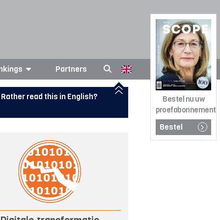
nkings
Partners
Rather read this in English?
Bestel nu uw
proefabonnement
Bestel