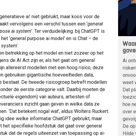
generatieve ai’ niet gebruikt, maar koos voor de
maakt vervolgens een verschil tussen een ‘
general
rpose ai system
’. Ter verduidelijking: bij ChatGPT is
 het ‘general purpose ai model’ en is Chat – de
Waar
 system’.
gove
en betrekking op het model en niet zozeer op het
ens de AI Act zijn er, als het gaat om general
Ai ont
ijn allereerst modellen met een hoog risico, deze
riskan
n gebruiken gigantische hoeveelheden data,
onvoo
ks
bestaat. De tweede risicogroep betreft modellen
weet w
t onder de eerste categorie valt. Daarbij moeten de
Dat pl
lectuele eigendom) van auteurs, artiesten of
toezic
veranciers inzicht gaan geven in welke data ze
hoe ne
en. ‘Dat betekent nogal wat’, aldus Wolters Ruckert.
over 
ig idee welke informatie ChatGPT gebruikt, maar
gevolg
t het specifieke hoofdstuk dat gaat over general
De opl
stuk dat de regels uiteenzet van toepassing op ai-
Hilde