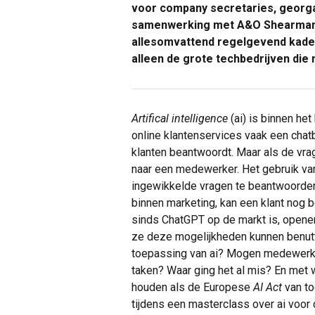
voor company secretaries, georg
samenwerking met A&O Shearman. 
allesomvattend regelgevend kader,
alleen de grote techbedrijven die 
Artifical
intelligence
(ai) is binnen he
online klantenservices vaak een chat
klanten beantwoordt. Maar als de vr
naar een medewerker. Het gebruik van
ingewikkelde vragen te beantwoorden
binnen marketing, kan een klant nog 
sinds ChatGPT op de markt is, opene
ze deze mogelijkheden kunnen benutte
toepassing van ai? Mogen medewerkers
taken? Waar ging het al mis? En met 
houden als de Europese
AI Act
van t
tijdens een masterclass over ai voo