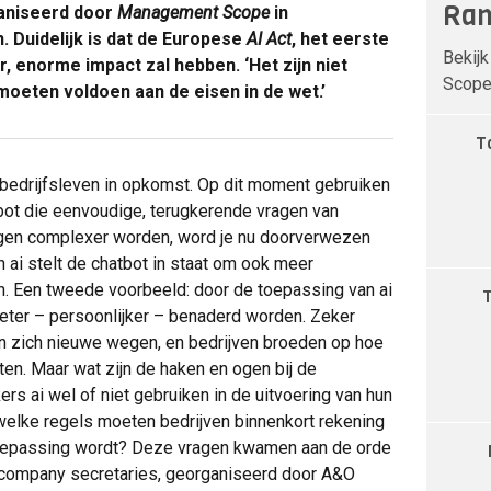
Ran
aniseerd door
Management Scope
in
Duidelijk is dat de Europese
AI Act
, het eerste
Bekijk
 enorme impact zal hebben. ‘Het zijn niet
Scope 
moeten voldoen aan de eisen in de wet.’
T
t bedrijfsleven in opkomst. Op dit moment gebruiken
bot die eenvoudige, terugkerende vragen van
agen complexer worden, word je nu doorverwezen
 ai stelt de chatbot in staat om ook meer
. Een tweede voorbeeld: door de toepassing van ai
beter – persoonlijker – benaderd worden. Zeker
n zich nieuwe wegen, en bedrijven broeden op hoe
n. Maar wat zijn de haken en ogen bij de
 ai wel of niet gebruiken in de uitvoering van hun
welke regels moeten bedrijven binnenkort rekening
oepassing wordt? Deze vragen kwamen aan de orde
r company secretaries, georganiseerd door A&O