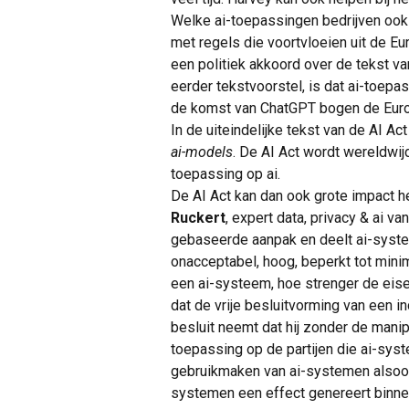
Welke ai-toepassingen bedrijven ook 
met regels die voortvloeien uit de E
een politiek akkoord over de tekst va
eerder tekstvoorstel, is dat ai-toep
de komst van ChatGPT bogen de Euro
In de uiteindelijke tekst van de AI A
ai-models
. De AI Act wordt wereldwi
toepassing op ai.
De AI Act kan dan ook grote impact h
Ruckert
, expert data, privacy & ai v
gebaseerde aanpak en deelt ai-system
onacceptabel, hoog, beperkt tot mini
een ai-systeem, hoe strenger de eise
dat de vrije besluitvorming van een in
besluit neemt dat hij zonder de mani
toepassing op de partijen die ai-sys
gebruikmaken van ai-systemen alsook 
systemen een effect genereert binnen