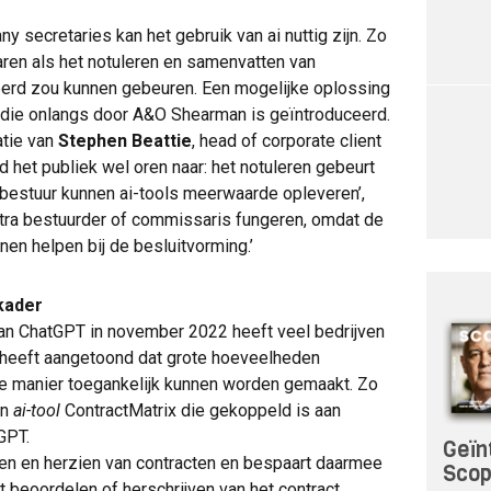
y secretaries kan het gebruik van ai nuttig zijn. Zo
ren als het notuleren en samenvatten van
erd zou kunnen gebeuren. Een mogelijke oplossing
g die onlangs door A&O Shearman is geïntroduceerd.
tie van
Stephen Beattie
, head of corporate client
 het publiek wel oren naar: het notuleren gebeurt
t bestuur kunnen ai-tools meerwaarde opleveren’,
extra bestuurder of commissaris fungeren, omdat de
nen helpen bij de besluitvorming.’
kader
 van ChatGPT in november 2022 heeft veel bedrijven
 heeft aangetoond dat grote hoeveelheden
ke manier toegankelijk kunnen worden gemaakt. Zo
en
ai-tool
ContractMatrix die gekoppeld is aan
GPT.
Geïn
llen en herzien van contracten en bespaart daarmee
Sco
et beoordelen of herschrijven van het contract.