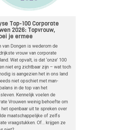
yse Top-100 Corporate
wen 2026: Topvrouw,
ei je ermee
m van Dongen is wederom de
drijkste vrouw van corporate
and. Wat opvalt, is dat ‘onze’ 100
n niet erg zichtbaar zijn – wat toch
odig is aangezien het in ons land
teeds niet opschiet met man-
alans in de top van het
fsleven. Kennelijk voelen de
rate Vrouwen weinig behoefte om
n het openbaar uit te spreken over
lde maatschappelijke of zelfs
ate vraagstukken. Of… krijgen ze
s niet?