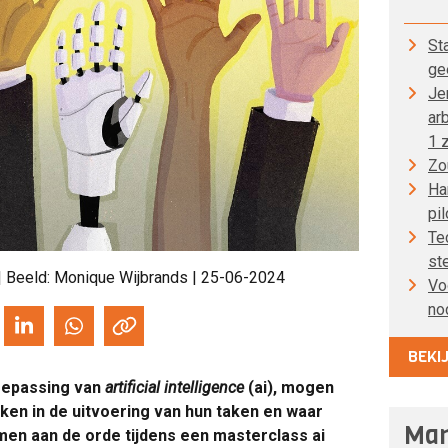
St
ge
Je
ar
1 z
Zo
Han
pil
Te
st
| Beeld: Monique Wijbrands | 25-06-2024
Voo
no
BEKI
toepassing van
artificial intelligence
(ai), mogen
ken in de uitvoering van hun taken en waar
Man
men aan de orde tijdens een masterclass ai