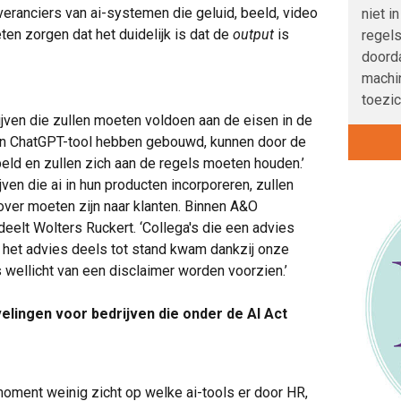
eranciers van ai-systemen die geluid, beeld, video
niet i
ten zorgen dat het duidelijk is dat de
output
is
regels
doord
machi
toezic
rijven die zullen moeten voldoen aan de eisen in de
igen ChatGPT-tool hebben gebouwd, kunnen door de
ld en zullen zich aan de regels moeten houden.’
ven die ai in hun producten incorporeren, zullen
over moeten zijn naar klanten. Binnen A&O
deelt Wolters Ruckert. ‘Collega's die een advies
dat het advies deels tot stand kwam dankzij onze
s wellicht van een disclaimer worden voorzien.’
elingen voor bedrijven die onder de AI Act
moment weinig zicht op welke ai-tools er door HR,