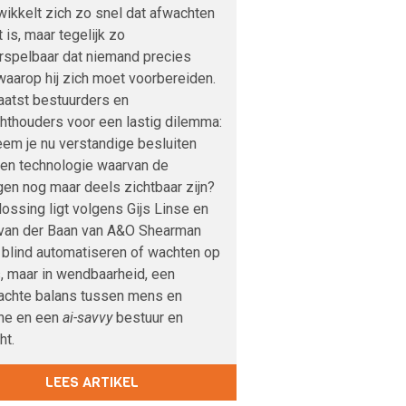
wikkelt zich zo snel dat afwachten
t is, maar tegelijk zo
rspelbaar dat niemand precies
aarop hij zich moet voorbereiden.
aatst bestuurders en
hthouders voor een lastig dilemma:
em je nu verstandige besluiten
een technologie waarvan de
en nog maar deels zichtbaar zijn?
ossing ligt volgens Gijs Linse en
 van der Baan van A&O Shearman
n blind automatiseren of wachten op
, maar in wendbaarheid, een
achte balans tussen mens en
ne en een
ai-savvy
bestuur en
ht.
LEES ARTIKEL