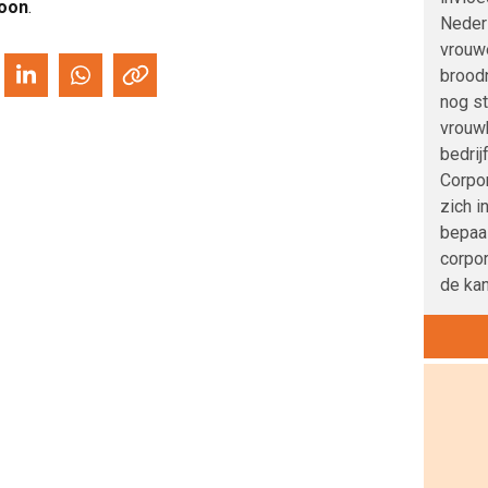
roon
.
Nederl
vrouwe
broodn
nog s
vrouwb
bedrij
Corpo
zich i
bepaa
corpor
de kan