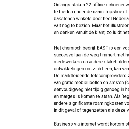
Onlangs staken 22 offline schoenenw
te bieden onder de naam Topshoe.nl. 
bakstenen winkels door heel Nederlan
valt nog te bezien. Maar het illustreert
en denken vanuit de klant, zo luidt het
Het chemisch bedrijf BASF is een vo
succesvol aan de weg timmert met het
medewerkers en andere stakeholders. 
ontwikkelingen om zich heen, kan va
De marktleidende telecomproviders zi
van gratis mobiel bellen en sms’en (
eenvoudigweg niet tijdig genoeg in h
en marges is komen te staan. Als ‘te
andere significante roamingkosten voo
in dit geval of tegenzetten als deze 
Business via internet wordt kortom 