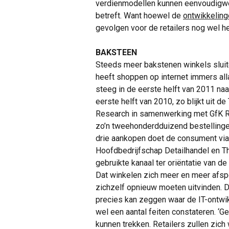
verdienmodellen kunnen eenvoudigweg 
betreft. Want hoewel de
ontwikkeling
gevolgen voor de retailers nog wel h
BAKSTEEN
Steeds meer bakstenen winkels slu
heeft shoppen op internet immers all
steeg in de eerste helft van 2011 naar
eerste helft van 2010, zo blijkt uit 
Research in samenwerking met GfK Ret
zo’n tweehonderdduizend bestellingen
drie aankopen doet de consument via h
Hoofdbedrijfschap Detailhandel en Th
gebruikte kanaal ter oriëntatie van de
Dat winkelen zich meer en meer afspee
zichzelf opnieuw moeten uitvinden. 
precies kan zeggen waar de IT-ontwi
wel een aantal feiten constateren. ‘Gee
kunnen trekken. Retailers zullen zich