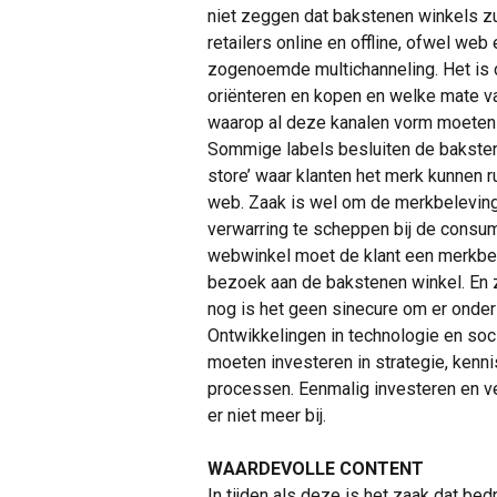
niet zeggen dat bakstenen winkels zul
retailers online en offline, ofwel web
zogenoemde multichanneling. Het is 
oriënteren en kopen en welke mate va
waarop al deze kanalen vorm moeten 
Sommige labels besluiten de bakstene
store’ waar klanten het merk kunnen ru
web. Zaak is wel om de merkbeleving
verwarring te scheppen bij de consu
webwinkel moet de klant een merkbe
bezoek aan de bakstenen winkel. En z
nog is het geen sinecure om er onder
Ontwikkelingen in technologie en soci
moeten investeren in strategie, kenn
processen. Eenmalig investeren en ve
er niet meer bij.
WAARDEVOLLE CONTENT
In tijden als deze is het zaak dat be