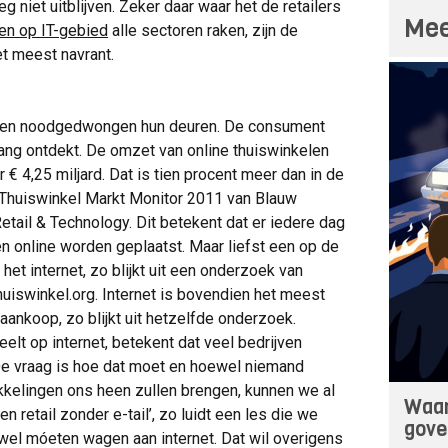
niet uitblijven. Zeker daar waar het de retailers
Mee
en op IT-gebied
alle sectoren raken, zijn de
et meest navrant.
iten noodgedwongen hun deuren. De consument
ang ontdekt. De omzet van online thuiswinkelen
 € 4,25 miljard. Dat is tien procent meer dan in de
de Thuiswinkel Markt Monitor 2011 van Blauw
ail & Technology. Dit betekent dat er iedere dag
 online worden geplaatst. Maar liefst een op de
et internet, zo blijkt uit een onderzoek van
uiswinkel.org. Internet is bovendien het meest
 aankoop, zo blijkt uit hetzelfde onderzoek.
lt op internet, betekent dat veel bedrijven
De vraag is hoe dat moet en hoewel niemand
kkelingen ons heen zullen brengen, kunnen we al
Waar
n retail zonder e-tail’, zo luidt een les die we
gove
 wel móeten wagen aan internet. Dat wil overigens