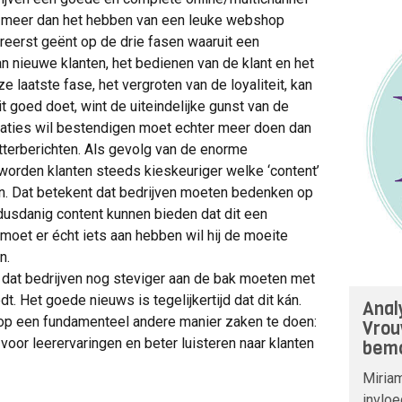
st meer dan het hebben van een leuke webshop
lereerst geënt op de drie fasen waaruit een
an nieuwe klanten, het bedienen van de klant en het
e laatste fase, het vergroten van de loyaliteit, kan
t goed doet, wint de uiteindelijke gunst van de
aties wil bestendigen moet echter meer doen dan
tterberichten. Als gevolg van de enorme
worden klanten steeds kieskeuriger welke ‘content’
en. Dat betekent dat bedrijven moeten bedenken op
dusdanig content kunnen bieden dat dit een
moet er écht iets aan hebben wil hij de moeite
n.
 dat bedrijven nog steviger aan de bak moeten met
t. Het goede nieuws is tegelijkertijd dat dit kán.
Anal
 op een fundamenteel andere manier zaken te doen:
Vrou
or leerervaringen en beter luisteren naar klanten
bemo
Miria
invloe