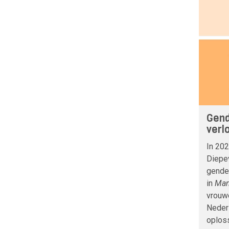
Gende
verl
In 202
Diepe
gender
in
Man
vrouw
Neder
oploss