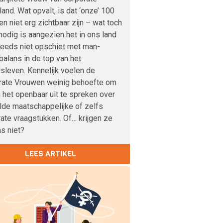
and. Wat opvalt, is dat ‘onze’ 100
n niet erg zichtbaar zijn – wat toch
odig is aangezien het in ons land
teeds niet opschiet met man-
alans in de top van het
fsleven. Kennelijk voelen de
rate Vrouwen weinig behoefte om
n het openbaar uit te spreken over
lde maatschappelijke of zelfs
ate vraagstukken. Of… krijgen ze
s niet?
LEES ARTIKEL