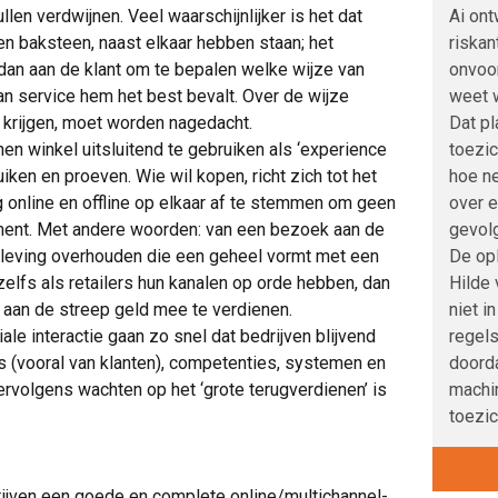
Ai ont
len verdwijnen. Veel waarschijnlijker is het dat
riskan
 en baksteen, naast elkaar hebben staan; het
onvoo
dan aan de klant om te bepalen welke wijze van
weet w
n service hem het best bevalt. Over de wijze
Dat pl
krijgen, moet worden nagedacht.
toezic
n winkel uitsluitend te gebruiken als ‘experience
hoe ne
iken en proeven. Wie wil kopen, richt zich tot het
over 
 online en offline op elkaar af te stemmen om geen
gevolg
ment. Met andere woorden: van een bezoek aan de
De opl
leving overhouden die een geheel vormt met een
Hilde
elfs als retailers hun kanalen op orde hebben, dan
niet i
 aan de streep geld mee te verdienen.
regels
ale interactie gaan zo snel dat bedrijven blijvend
doord
is (vooral van klanten), competenties, systemen en
machi
rvolgens wachten op het ‘grote terugverdienen’ is
toezic
drijven een goede en complete online/multichannel-