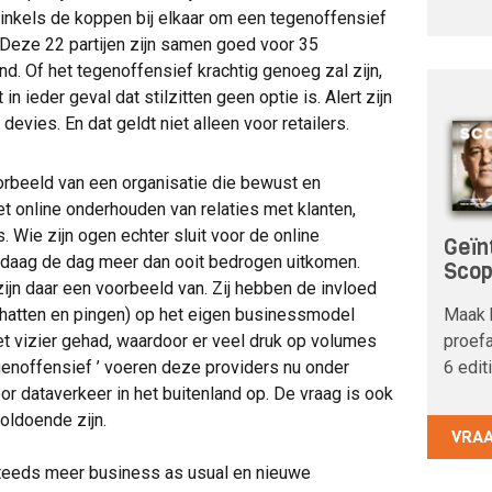
inkels de koppen bij elkaar om een tegenoffensief
Deze 22 partijen zijn samen goed voor 35
d. Of het tegenoffensief krachtig genoeg zal zijn,
 in ieder geval dat stilzitten geen optie is. Alert zijn
 devies. En dat geldt niet alleen voor retailers.
orbeeld van een organisatie die bewust en
 online onderhouden van relaties met klanten,
Wie zijn ogen echter sluit voor de online
Geïn
ndaag de dag meer dan ooit bedrogen uitkomen.
Sco
jn daar een voorbeeld van. Zij hebben de invloed
Maak 
chatten en pingen) op het eigen businessmodel
proefa
et vizier gehad, waardoor er veel druk op volumes
6 edit
genoffensief ’ voeren deze providers nu onder
r dataverkeer in het buitenland op. De vraag is ook
voldoende zijn.
VRA
steeds meer business as usual en nieuwe