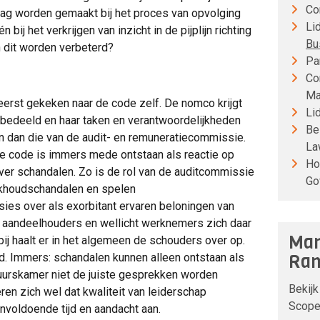
Co
lag worden gemaakt bij het proces van opvolging
Li
ij het verkrijgen van inzicht in de pijplijn richting
Bu
an dit worden verbeterd?
Pa
Co
Ma
erst gekeken naar de code zelf. De nomco krijgt
Li
oebedeeld en haar taken en verantwoordelijkheden
Be
 dan die van de audit- en remuneratiecommissie.
La
 De code is immers mede ontstaan als reactie op
Ho
ver schandalen. Zo is de rol van de auditcommissie
Go
khoudschandalen en spelen
ies over als exorbitant ervaren beloningen van
en aandeelhouders en wellicht werknemers zich daar
Man
j haalt er in het algemeen de schouders over op.
Ran
d. Immers: schandalen kunnen alleen ontstaan als
stuurskamer niet de juiste gesprekken worden
Bekijk
en zich wel dat kwaliteit van leiderschap
Scope 
onvoldoende tijd en aandacht aan.