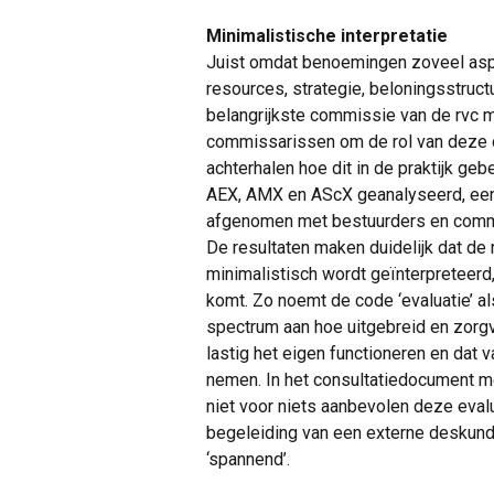
Minimalistische interpretatie
Juist omdat benoemingen zoveel asp
resources, strategie, beloningsstruc
belangrijkste commissie van de rvc mo
commissarissen om de rol van deze co
achterhalen hoe dit in de praktijk ge
AEX, AMX en AScX geanalyseerd, een 
afgenomen met bestuurders en comm
De resultaten maken duidelijk dat de
minimalistisch wordt geïnterpreteerd
komt. Zo noemt de code ‘evaluatie’ als
spectrum aan hoe uitgebreid en zorgvu
lastig het eigen functioneren en dat 
nemen. In het consultatiedocument me
niet voor niets aanbevolen deze evalua
begeleiding van een externe deskundi
‘spannend’.