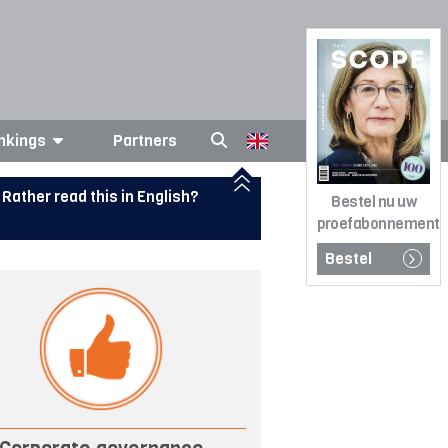
nkings
Partners
Rather read this in English?
Bestel nu uw
proefabonnement
Bestel