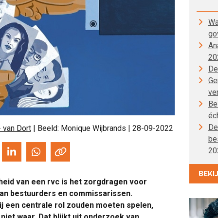
Wa
go
An
20
De
Gen
ve
Be
éc
De
- van Dort
| Beeld: Monique Wijbrands | 28-09-2022
be
20
BEKI
heid van een rvc is het zorgdragen voor
van bestuurders en commissarissen.
j een centrale rol zouden moeten spelen,
iet waar. Dat blijkt uit onderzoek van