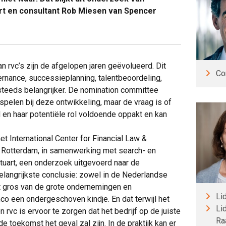
rt en consultant Rob Miesen van Spencer
 rvc’s zijn de afgelopen jaren geëvolueerd. Dit
Co
rnance, successieplanning, talentbeoordeling,
 steeds belangrijker. De nomination committee
spelen bij deze ontwikkeling, maar de vraag is of
n haar potentiële rol voldoende oppakt en kan
t International Center for Financial Law &
 Rotterdam, in samenwerking met search- en
uart, een onderzoek uitgevoerd naar de
langrijkste conclusie: zowel in de Nederlandse
t gros van de grote ondernemingen en
Li
o een ondergeschoven kindje. En dat terwijl het
Li
 rvc is ervoor te zorgen dat het bedrijf op de juiste
Ra
de toekomst het geval zal zijn. In de praktijk kan er