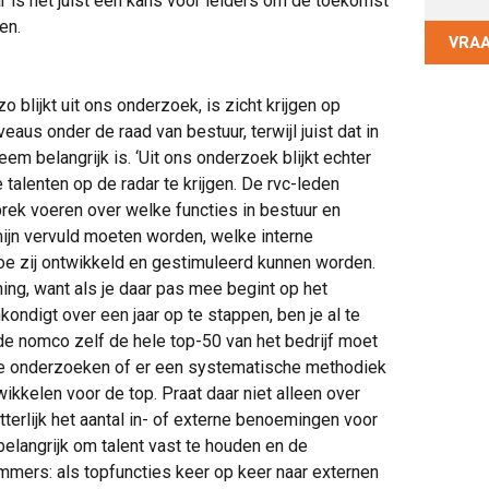
 is het juist een kans voor leiders om de toekomst
en.
VRA
o blijkt uit ons onderzoek, is zicht krijgen op
aus onder de raad van bestuur, terwijl juist dat in
em belangrijk is. ‘Uit ons onderzoek blijkt echter
 talenten op de radar te krijgen. De rvc-leden
rek voeren over welke functies in bestuur en
ijn vervuld moeten worden, welke interne
n hoe zij ontwikkeld en gestimuleerd kunnen worden.
ing, want als je daar pas mee begint op het
ndigt over een jaar op te stappen, ben je al te
 de nomco zelf de hele top-50 van het bedrijf moet
te onderzoeken of er een systematische methodiek
twikkelen voor de top. Praat daar niet alleen over
terlijk het aantal in- of externe benoemingen voor
 belangrijk om talent vast te houden en de
 Immers: als topfuncties keer op keer naar externen