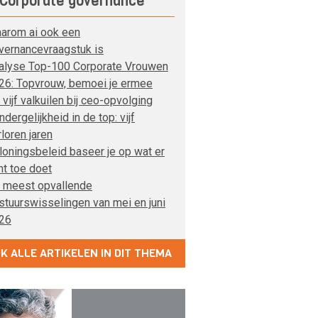
Corporate governance
arom ai ook een
vernancevraagstuk is
alyse Top-100 Corporate Vrouwen
26: Topvrouw, bemoei je ermee
 vijf valkuilen bij ceo-opvolging
dergelijkheid in de top: vijf
rloren jaren
loningsbeleid baseer je op wat er
ht toe doet
 meest opvallende
stuurswisselingen van mei en juni
26
JK ALLE ARTIKELEN IN DIT THEMA