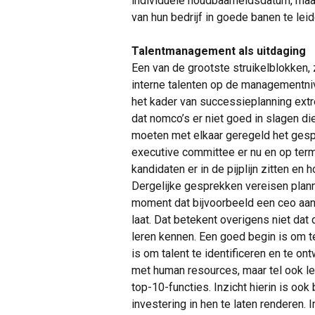
individuele houdbaarheidsdatum, maar
van hun bedrijf in goede banen te leid
Talentmanagement als uitdaging
Een van de grootste struikelblokken, z
interne talenten op de managementnive
het kader van successieplanning extre
dat nomco’s er niet goed in slagen die
moeten met elkaar geregeld het gesp
executive committee er nu en op term
kandidaten er in de pijplijn zitten e
Dergelijke gesprekken vereisen plann
moment dat bijvoorbeeld een ceo aanko
laat. Dat betekent overigens niet dat
leren kennen. Een goed begin is om 
is om talent te identificeren en te on
met human resources, maar tel ook let
top-10-functies. Inzicht hierin is ook
investering in hen te laten renderen.