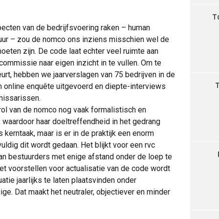
T
ecten van de bedrijfsvoering raken – human
tuur – zou de nomco ons inziens misschien wel de
eten zijn. De code laat echter veel ruimte aan
mmissie naar eigen inzicht in te vullen. Om te
beurt, hebben we jaarverslagen van 75 bedrijven in de
online enquête uitgevoerd en diepte-interviews
issarissen.
 rol van de nomco nog vaak formalistisch en
, waardoor haar doeltreffendheid in het gedrang
 kerntaak, maar is er in de praktijk een enorm
ldig dit wordt gedaan. Het blijkt voor een rvc
van bestuurders met enige afstand onder de loep te
t voorstellen voor actualisatie van de code wordt
tie jaarlijks te laten plaatsvinden onder
ge. Dat maakt het neutraler, objectiever en minder