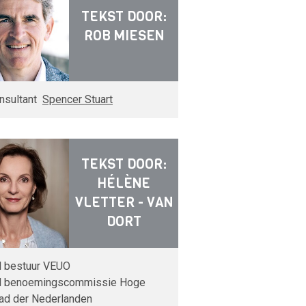
TEKST DOOR:
ROB MIESEN
nsultant
Spencer Stuart
TEKST DOOR:
HÉLÈNE
VLETTER - VAN
DORT
d bestuur VEUO
d benoemingscommissie Hoge
ad der Nederlanden