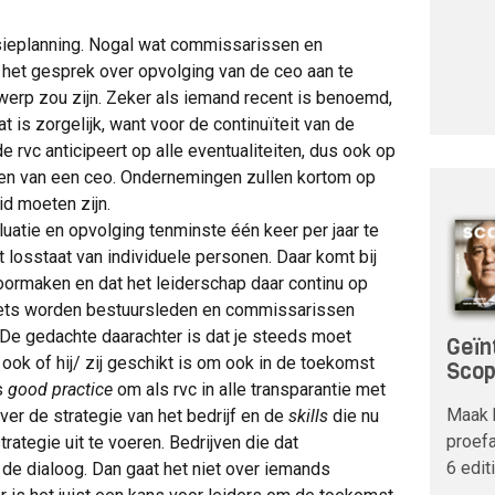
ssieplanning. Nogal wat commissarissen en
 het gesprek over opvolging van de ceo aan te
rwerp zou zijn. Zeker als iemand recent is benoemd,
 is zorgelijk, want voor de continuïteit van de
rvc anticipeert op alle eventualiteiten, dus ook op
jden van een ceo. Ondernemingen zullen kortom op
id moeten zijn.
luatie en opvolging tenminste één keer per jaar te
 losstaat van individuele personen. Daar komt bij
doormaken en dat het leiderschap daar continu op
iets worden bestuursleden en commissarissen
 De gedachte daarachter is dat je steeds moet
Geïn
ook of hij/ zij geschikt is om ook in de toekomst
Sco
is
good practice
om als rvc in alle transparantie met
Maak 
er de strategie van het bedrijf en de
skills
die nu
proefa
rategie uit te voeren. Bedrijven die dat
6 edit
de dialoog. Dan gaat het niet over iemands