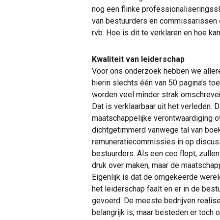
nog een flinke professionaliseringss
van bestuurders en commissarissen én b
rvb. Hoe is dit te verklaren en hoe k
Kwaliteit van leiderschap
Voor ons onderzoek hebben we allere
hierin slechts één van 50 pagina’s t
worden veel minder strak omschreven
Dat is verklaarbaar uit het verleden.
maatschappelijke verontwaardiging o
dichtgetimmerd vanwege tal van boe
remuneratiecommissies in op discuss
bestuurders. Als een ceo flopt, zull
druk over maken, maar de maatschappi
Eigenlijk is dat de omgekeerde werel
het leiderschap faalt en er in de be
gevoerd. De meeste bedrijven realiser
belangrijk is, maar besteden er toch 