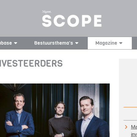
abase
Bestuursthema's
Magazine
INVESTEERDERS
Ma
in