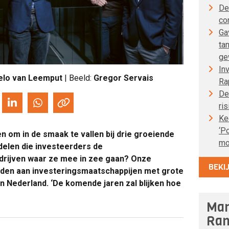
De
co
Ga
ta
ge
In
elo van Leemput
| Beeld:
Gregor Servais
Ra
De
ris
Ke
‘P
 om in de smaak te vallen bij drie groeiende
mo
elen die investeerders de
drijven waar ze mee in zee gaan? Onze
BEKI
nden aan investeringsmaatschappijen met grote
n Nederland. ‘De komende jaren zal blijken hoe
Man
Ran