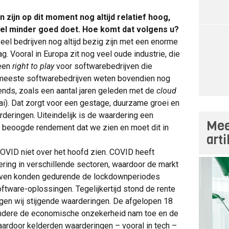
zijn op dit moment nog altijd relatief hoog,
veel minder goed doet. Hoe komt dat volgens u?
el bedrijven nog altijd bezig zijn met een enorme
g. Vooral in Europa zit nog veel oude industrie, die
 een
right to play
voor softwarebedrijven die
 meeste softwarebedrijven weten bovendien nog
rends, zoals een aantal jaren geleden met de
cloud
(ai). Dat zorgt voor een gestage, duurzame groei en
eringen. Uiteindelijk is de waardering een
Mee
t beoogde rendement dat we zien en moet dit in
art
VID niet over het hoofd zien. COVID heeft
ering in verschillende sectoren, waardoor de markt
ijven konden gedurende de lockdownperiodes
oftware-oplossingen. Tegelijkertijd stond de rente
agen wij stijgende waarderingen. De afgelopen 18
andere de economische onzekerheid nam toe en de
 Daardoor kelderden waarderingen – vooral in tech –