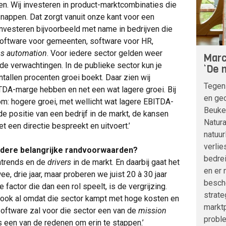
n. Wij investeren in product-marktcombinaties die
snappen. Dat zorgt vanuit onze kant voor een
investeren bijvoorbeeld met name in bedrijven die
, software voor gemeenten, software voor HR,
ss automation
. Voor iedere sector gelden weer
Marc
de verwachtingen. In de publieke sector kun je
‘De n
ntallen procenten groei boekt. Daar zien wij
Tegen
TDA-marge hebben en net een wat lagere groei. Bij
en geo
om: hogere groei, met wellicht wat lagere EBITDA-
Beuke
de positie van een bedrijf in de markt, de kansen
Natura
et een directie bespreekt en uitvoert.’
natuur
verlie
andere belangrijke randvoorwaarden?
bedre
gatrends en de
drivers
in de markt. En daarbij gaat het
en er 
, drie jaar, maar proberen we juist 20 à 30 jaar
besche
 factor die dan een rol speelt, is de vergrijzing.
strat
, ook al omdat die sector kampt met hoge kosten en
marktp
Software zal voor die sector een van de
mission
probl
 een van de redenen om erin te stappen.’