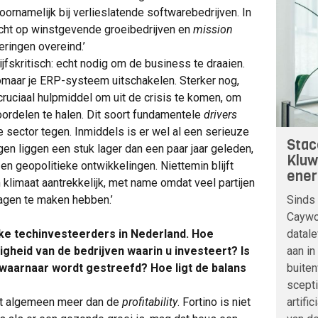
oornamelijk bij verlieslatende softwarebedrijven. In
icht op winstgevende groeibedrijven en
mission
ringen overeind.’
ijfskritisch: echt nodig om de business te draaien.
t zomaar je ERP-systeem uitschakelen. Sterker nog,
ruciaal hulpmiddel om uit de crisis te komen, om
oordelen te halen. Dit soort fundamentele
drivers
e sector tegen. Inmiddels is er wel al een serieuze
Stac
en liggen een stuk lager dan een paar jaar geleden,
Kluw
en geopolitieke ontwikkelingen. Niettemin blijft
ener
limaat aantrekkelijk, met name omdat veel partijen
Sinds 
lagen te maken hebben.’
Caywoo
datale
jke techinvesteerders in Nederland. Hoe
aan in
heid van de bedrijven waarin u investeert? Is
buite
waarnaar wordt gestreefd? Hoe ligt de balans
scepti
artifi
het algemeen meer dan de
profitability
. Fortino is niet