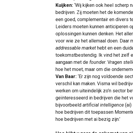
Kuijken:
‘Wij kijken ook heel scherp
bedrijven. Zij moeten het de komend
een goed, complementair en divers t
Leiders moeten kunnen anticiperen o
oplossingen kunnen denken. Het allerb
voor wie ze het allemaal doen. Daar
addressable market
hebt en een duidel
toekomstbestendig. Ik vind het zelf 
aangaan met de
founder
. Vragen ste
hoe het moet, maar om die ondernemer
Van Baar:
‘Er zijn nog voldoende se
verschil kan maken. Visma wil bedri
werken om uiteindelijk zo’n sector bet
geïnteresseerd in bedrijven die het 
bijvoorbeeld
artificial intelligence
(ai)
hoe bedrijven dit toepassen Momentee
hoe bedrijven met ai bezig zijn.’