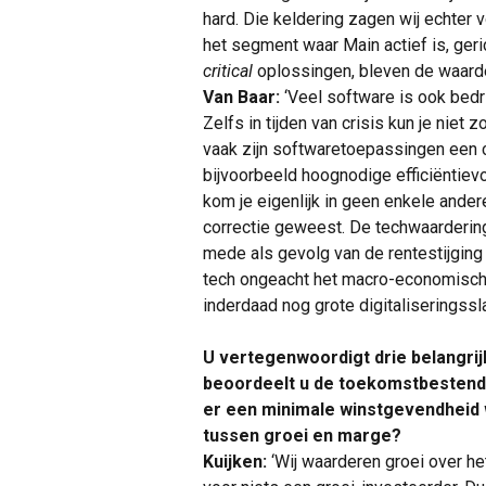
hard. Die keldering zagen wij echter v
het segment waar Main actief is, ger
critical
oplossingen, bleven de waarde
Van Baar:
‘Veel software is ook bedr
Zelfs in tijden van crisis kun je nie
vaak zijn softwaretoepassingen een c
bijvoorbeeld hoognodige efficiëntiev
kom je eigenlijk in geen enkele ander
correctie geweest. De techwaardering
mede als gevolg van de rentestijging 
tech ongeacht het macro-economisch k
inderdaad nog grote digitaliseringss
U vertegenwoordigt drie belangri
beoordeelt u de toekomstbestendig
er een minimale winstgevendheid 
tussen groei en marge?
Kuijken:
‘Wij waarderen groei over 