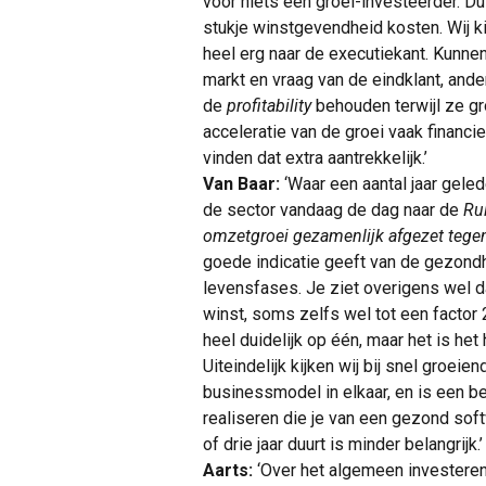
voor niets een groei-investeerder. D
stukje winstgevendheid kosten. Wij ki
heel erg naar de executiekant. Kunne
markt en vraag van de eindklant, ande
de
profitability
behouden terwijl ze g
acceleratie van de groei vaak financi
vinden dat extra aantrekkelijk.’
Van Baar:
‘Waar een aantal jaar geled
de sector vandaag de dag naar de
Ru
omzetgroei gezamenlijk afgezet tege
goede indicatie geeft van de gezondh
levensfases. Je ziet overigens wel 
winst, soms zelfs wel tot een factor
heel duidelijk op één, maar het is het
Uiteindelijk kijken wij bij snel groeie
businessmodel in elkaar, en is een be
realiseren die je van een gezond soft
of drie jaar duurt is minder belangrijk.’
Aarts:
‘Over het algemeen investeren