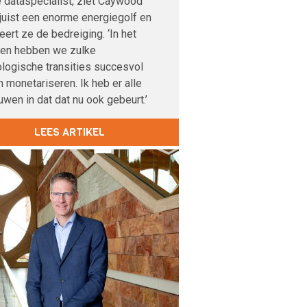
 dataspecialist, ziet Caywood
 juist een enorme energiegolf en
veert ze de bedreiging. ‘In het
den hebben we zulke
logische transities succesvol
 monetariseren. Ik heb er alle
uwen in dat dat nu ook gebeurt.’
LEES ARTIKEL