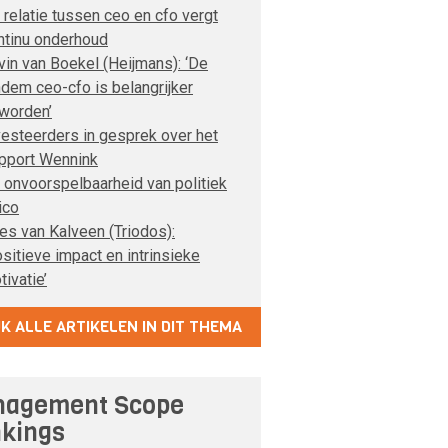
 relatie tussen ceo en cfo vergt
ntinu onderhoud
vin van Boekel (Heijmans): ‘De
ndem ceo-cfo is belangrijker
worden’
vesteerders in gesprek over het
pport Wennink
 onvoorspelbaarheid van politiek
ico
es van Kalveen (Triodos):
ositieve impact en intrinsieke
tivatie’
JK ALLE ARTIKELEN IN DIT THEMA
agement Scope
kings