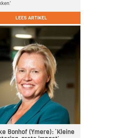
ken.’
LEES ARTIKEL
ke Bonhof (Ymere): ‘Kleine