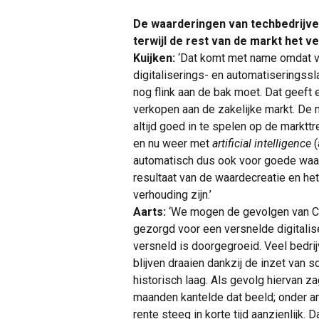
De waarderingen van techbedrijven 
terwijl de rest van de markt het 
Kuijken:
‘Dat komt met name omdat ve
digitaliserings- en automatiseringssla
nog flink aan de bak moet. Dat geeft
verkopen aan de zakelijke markt. De
altijd goed in te spelen op de marktt
en nu weer met
artificial intelligence
automatisch dus ook voor goede waard
resultaat van de waardecreatie en he
verhouding zijn.’
Aarts:
‘We mogen de gevolgen van CO
gezorgd voor een versnelde digitalis
versneld is doorgegroeid. Veel bedr
blijven draaien dankzij de inzet van s
historisch laag. Als gevolg hiervan z
maanden kantelde dat beeld; onder 
rente steeg in korte tijd aanzienlijk.