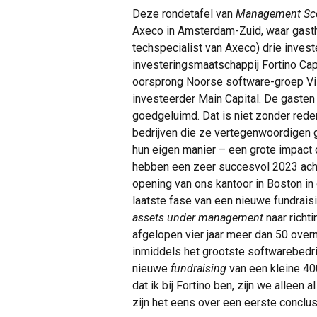
Deze rondetafel van
Management S
Axeco in Amsterdam-Zuid, waar gast
techspecialist van Axeco) drie inves
investeringsmaatschappij Fortino Cap
oorsprong Noorse software-groep V
investeerder Main Capital. De gasten 
goedgeluimd. Dat is niet zonder reden:
bedrijven die ze vertegenwoordigen g
hun eigen manier – een grote impact
hebben een zeer succesvol 2023 acht
opening van ons kantoor in Boston in 
laatste fase van een nieuwe fundrai
assets under management
naar richti
afgelopen vier jaar meer dan 50 ove
inmiddels het grootste softwarebedri
nieuwe
fundraising
van een kleine 400
dat ik bij Fortino ben, zijn we alleen 
zijn het eens over een eerste conclu