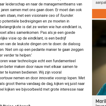
aanpak
 naar leiderschap en naar de managementteams van
e jaren samen met ons gaan doen. Er moet dan ook
eam staan, met een visionaire ceo of
founder
.
p potentiële bedreigingen en ze moeten in
elangrijkste is dat ze weten wie hun eindklant is,
 moet alles samenkomen. Pas als je een goede
ijke visie op de eindklant, is een bedrijf
een van de leukste dingen om te doen: de dialoog
llen. Niet om op een pedante manier te gaan zeggen
 verder te helpen.’
ctoren waar technologie echt een fundamenteel
jven beter maken door nauw met elkaar samen te
er te kunnen bedienen. Wij zijn vooral
voortouw nemen en door innovatie voorop lopen. Met
 als groot thema vandaag de dag, kijken wij juist naar
l kijken we bijvoorbeeld met grote interesse naar
Mari