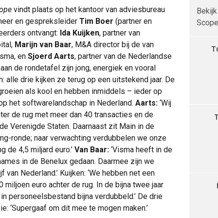
cope
vindt plaats op het kantoor van adviesbureau
Bekijk
heer en gespreksleider
Tim Boer
(partner en
Scope 
teerders ontvangt:
Ida Kuijken
, partner van
ital,
Marijn van Baar
, M&A director bij de van
T
isma, en
Sjoerd Aarts
, partner van de Nederlandse
aan de rondetafel zijn jong, energiek en vooral
 alle drie kijken ze terug op een uitstekend jaar. De
roeien als kool en hebben inmiddels – ieder op
 op het softwarelandschap in Nederland.
Aarts:
‘Wij
er de rug met meer dan 40 transacties en de
de Verenigde Staten. Daarnaast zit Main in de
sing-ronde; naar verwachting verdubbelen we onze
ng de 4,5 miljard euro.’
Van Baar:
‘Visma heeft in de
rnames in de Benelux gedaan. Daarmee zijn we
jf van Nederland.’ Kuijken: ‘We hebben net een
 miljoen euro achter de rug. In de bijna twee jaar
al in personeelsbestand bijna verdubbeld.’ De drie
sie: ‘Supergaaf om dit mee te mogen maken.’