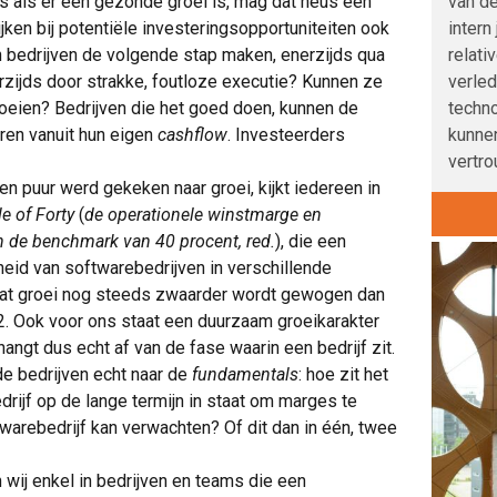
van de
us als er een gezonde groei is, mag dat heus een
intern
jken bij potentiële investeringsopportuniteiten ook
relati
n bedrijven de volgende stap maken, enerzijds qua
verle
rzijds door strakke, foutloze executie? Kunnen ze
techno
roeien? Bedrijven die het goed doen, kunnen de
kunnen
eren vanuit hun eigen
cashflow
. Investeerders
vertro
en puur werd gekeken naar groei, kijkt iedereen in
le of Forty
(
de operationele winstmarge en
n de benchmark van 40 procent, red.
), die een
eid van softwarebedrijven in verschillende
dat groei nog steeds zwaarder wordt gewogen dan
 2. Ook voor ons staat een duurzaam groeikarakter
 hangt dus echt af van de fase waarin een bedrijf zit.
nde bedrijven echt naar de
fundamentals
: hoe zit het
drijf op de lange termijn in staat om marges te
warebedrijf kan verwachten? Of dit dan in één, twee
 wij enkel in bedrijven en teams die een