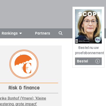
Rankings
Partners
Bestel nu uw
proefabonnement
Bestel
Risk & finance
rike Bonhof (Ymere): ‘Kleine
vestering, grote impact’