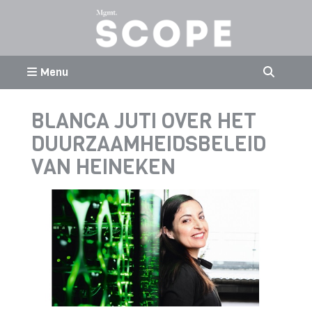
Menu
BLANCA JUTI OVER HET
DUURZAAMHEIDSBELEID
VAN HEINEKEN