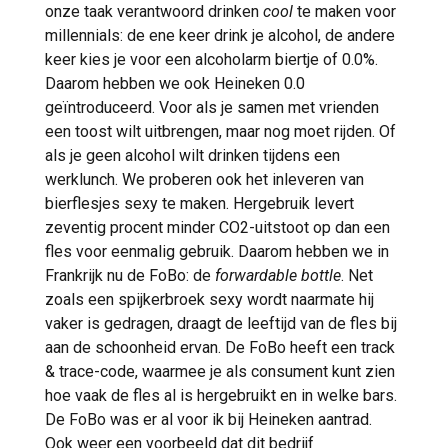
onze taak verantwoord drinken
cool
te maken voor
millennials: de ene keer drink je alcohol, de andere
keer kies je voor een alcoholarm biertje of 0.0%.
Daarom hebben we ook Heineken 0.0
geïntroduceerd. Voor als je samen met vrienden
een toost wilt uitbrengen, maar nog moet rijden. Of
als je geen alcohol wilt drinken tijdens een
werklunch. We proberen ook het inleveren van
bierflesjes sexy te maken. Hergebruik levert
zeventig procent minder CO2-uitstoot op dan een
fles voor eenmalig gebruik. Daarom hebben we in
Frankrijk nu de FoBo: de
forwardable bottle
. Net
zoals een spijkerbroek sexy wordt naarmate hij
vaker is gedragen, draagt de leeftijd van de fles bij
aan de schoonheid ervan. De FoBo heeft een track
& trace-code, waarmee je als consument kunt zien
hoe vaak de fles al is hergebruikt en in welke bars.
De FoBo was er al voor ik bij Heineken aantrad.
Ook weer een voorbeeld dat dit bedrijf