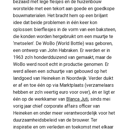
bezaaid met lege flesjes en de huizenbouw
worstelde met een tekort aan goede en goedkope
bouwmaterialen. Het bracht hem op een briljant
idee dat beide problemen in één keer kon
oplossen: bierflesjes in de vorm van een baksteen,
die konden worden hergebruikt om een muurtje te
‘metselen’. De WoBo (World Bottle) was geboren,
een ontwerp van John Habraken. Er werden er in
1963 zo’n honderdduizend van gemaakt, maar de
WoBo werd nooit echt in productie genomen. Er
werd alleen een schuurtje van gebouwd op het
landgoed van Heineken in Noordwijk. Verder duikt
er af en toe één op via Marktplaats (verzamelaars
hebben er zo’n veertig euro voor over), én er ligt er
één op de werkkamer van
Blanca Juti
, sinds mei
vorig jaar chief corporate affairs officer van
Heineken en onder meer verantwoordelijk voor het
duurzaamheidsbeleid van de brouwer. Ter
inspiratie en om verleden en toekomst met elkaar