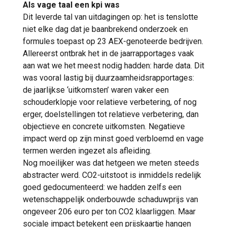
Als vage taal een kpi was
Dit leverde tal van uitdagingen op: het is tenslotte
niet elke dag dat je baanbrekend onderzoek en
formules toepast op 23 AEX-genoteerde bedrijven.
Allereerst ontbrak het in de jaarrapportages vaak
aan wat we het meest nodig hadden: harde data. Dit
was vooral lastig bij duurzaamheidsrapportages:
de jaarlijkse ‘uitkomsten’ waren vaker een
schouderklopje voor relatieve verbetering, of nog
erger, doelstellingen tot relatieve verbetering, dan
objectieve en concrete uitkomsten. Negatieve
impact werd op zijn minst goed verbloemd en vage
termen werden ingezet als afleiding.
Nog moeilijker was dat hetgeen we meten steeds
abstracter werd. CO2-uitstoot is inmiddels redelijk
goed gedocumenteerd: we hadden zelfs een
wetenschappelijk onderbouwde schaduwprijs van
ongeveer 206 euro per ton CO2 klaarliggen. Maar
sociale impact betekent een prijskaartje hangen