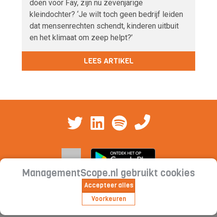
doen voor Fay, zijn nu zevenjarige
kleindochter? ‘Je wilt toch geen bedrijf leiden
dat mensenrechten schendt, kinderen uitbuit
en het klimaat om zeep helpt?’
LEES ARTIKEL
ManagementScope.nl gebruikt cookies
Accepteer alles
Contact
|
Cookieverklaring | Privacyverklaring |
Voorkeuren
Abonnementsvoorwaarden