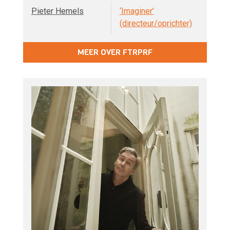
Pieter Hemels
‘Imaginer’
(directeur/oprichter)
MEER OVER FTRPRF