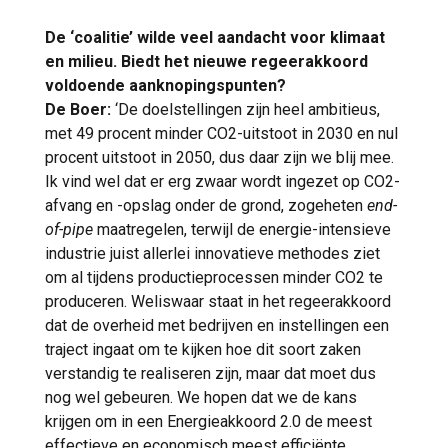
De ‘coalitie’ wilde veel aandacht voor klimaat
en milieu. Biedt het nieuwe regeerakkoord
voldoende aanknopingspunten?
De Boer:
‘De doelstellingen zijn heel ambitieus,
met 49 procent minder CO2-uitstoot in 2030 en nul
procent uitstoot in 2050, dus daar zijn we blij mee.
Ik vind wel dat er erg zwaar wordt ingezet op CO2-
afvang en -opslag onder de grond, zogeheten
end-
of-pipe
maatregelen, terwijl de energie-intensieve
industrie juist allerlei innovatieve methodes ziet
om al tijdens productieprocessen minder CO2 te
produceren. Weliswaar staat in het regeerakkoord
dat de overheid met bedrijven en instellingen een
traject ingaat om te kijken hoe dit soort zaken
verstandig te realiseren zijn, maar dat moet dus
nog wel gebeuren. We hopen dat we de kans
krijgen om in een Energieakkoord 2.0 de meest
effectieve en economisch meest efficiënte