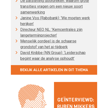
De patstelling doorbreken: waarom grote
transities vragen om een nieuw soort
samenwerking
Janine Vos (Rabobank): ‘We moeten werk
herijken’
Directeur NEO NL: 'Kerncentrales zijn
langetermijnprojecten'
Menselijk oordeel is de schaarse
grondstof van het ai-tijdperk
David Knibbe (NN Group): ‘Leiderschap
begint waar de analyse ophoudt’
BEKIJK ALLE ARTIKELEN IN DIT THEMA
GEÏNTERVIEWD:
RUBEN MIKKERS