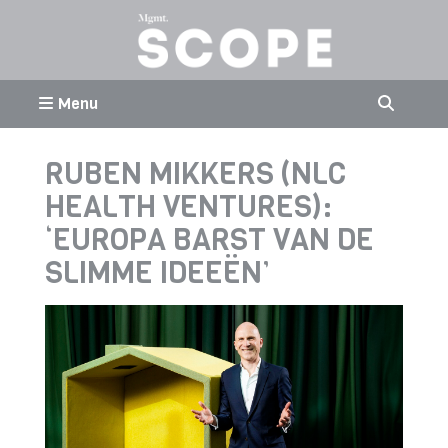
Menu
RUBEN MIKKERS (NLC
HEALTH VENTURES):
‘EUROPA BARST VAN DE
SLIMME IDEEËN’