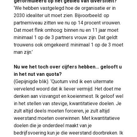
geformuleerd op het gebied van diversiteit?
‘We hebben vastgelegd hoe de organisatie er in
2030 idealiter uit moet zien. Bijvoorbeeld: op
partnerniveau zitten we nu op 14 procent vrouwen.
Dat moet flink omhoog: binnen nu en 11 jaar moet
minimaal 1 op de 3 partners vrouw zijn. Dat geldt
trouwens ook omgekeerd: minimaal 1 op de 3 moet
man zijn.’
Nu we het toch over cijfers hebben... gelooft u
in het nut van quota?
(Gepijnigde blik). ‘Quotum vind ik een uitermate
vervelend woord dat ik liever vermijd. Het doet me
denken aan visvangst en koeienmest. Ik geloof wel
in het stellen van stevige, kwantitatieve doelen. Je
zult altijd deels moeten forceren, je zult altijd
weerstand moeten overwinnen. Met kwantitatieve
doelen die je onderdeel maakt van je
bedrijfsvoering kun je die weerstand doorbreken. Ik