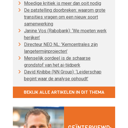
Moedige kritiek is meer dan ooit nodig
De patstelling doorbreken: waarom grote
transities vragen om een nieuw soort
samenwerking
Janine Vos (Rabobank): ‘We moeten werk
herijken’
Directeur NEO NL: 'Kerncentrales zijn
langetermijnprojecten'
Menselijk oordeel is de schaarse
grondstof van het ai-tijdperk
David Knibbe (NN Group): ‘Leiderschap
begint waar de analyse ophoudt’
BEKIJK ALLE ARTIKELEN IN DIT THEMA
GEÏNTERVIEWD: