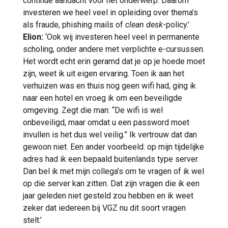
continue aandacht voor het onderwerp. Daarom
investeren we heel veel in opleiding over thema’s
als fraude, phishing mails of
clean desk
-policy.’
Elion:
‘Ook wij investeren heel veel in permanente
scholing, onder andere met verplichte e-cursussen.
Het wordt echt erin geramd dat je op je hoede moet
zijn, weet ik uit eigen ervaring. Toen ik aan het
verhuizen was en thuis nog geen wifi had, ging ik
naar een hotel en vroeg ik om een beveiligde
omgeving. Zegt die man: “De wifi is wel
onbeveiligd, maar omdat u een password moet
invullen is het dus wel veilig.” Ik vertrouw dat dan
gewoon niet. Een ander voorbeeld: op mijn tijdelijke
adres had ik een bepaald buitenlands type server.
Dan bel ik met mijn collega’s om te vragen of ik wel
op die server kan zitten. Dat zijn vragen die ik een
jaar geleden niet gesteld zou hebben en ik weet
zeker dat iedereen bij VGZ nu dit soort vragen
stelt.’