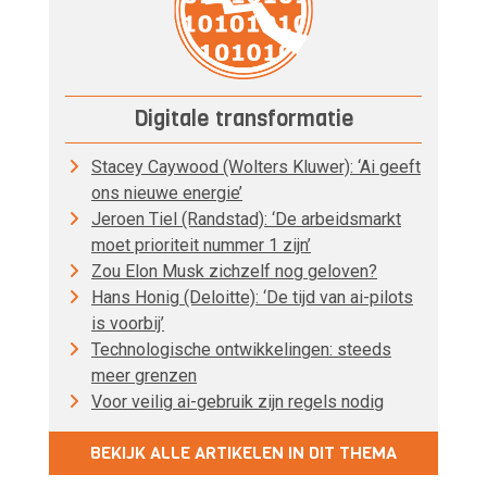
Digitale transformatie
Stacey Caywood (Wolters Kluwer): ‘Ai geeft
ons nieuwe energie’
Jeroen Tiel (Randstad): ‘De arbeidsmarkt
moet prioriteit nummer 1 zijn’
Zou Elon Musk zichzelf nog geloven?
Hans Honig (Deloitte): ‘De tijd van ai-pilots
is voorbij’
Technologische ontwikkelingen: steeds
meer grenzen
Voor veilig ai-gebruik zijn regels nodig
BEKIJK ALLE ARTIKELEN IN DIT THEMA