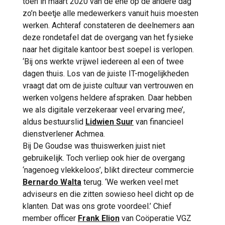
toen in maart 2020 van de ene op de andere dag
zo’n beetje alle medewerkers vanuit huis moesten
werken. Achteraf constateren de deelnemers aan
deze rondetafel dat de overgang van het fysieke
naar het digitale kantoor best soepel is verlopen.
‘Bij ons werkte vrijwel iedereen al een of twee
dagen thuis. Los van de juiste IT-mogelijkheden
vraagt dat om de juiste cultuur van vertrouwen en
werken volgens heldere afspraken. Daar hebben
we als digitale verzekeraar veel ervaring mee’,
aldus bestuurslid
Lidwien Suur
van financieel
dienstverlener Achmea.
Bij De Goudse was thuiswerken juist niet
gebruikelijk. Toch verliep ook hier de overgang
‘nagenoeg vlekkeloos’, blikt directeur commercie
Bernardo Walta
terug. ‘We werken veel met
adviseurs en die zitten sowieso heel dicht op de
klanten. Dat was ons grote voordeel.’ Chief
member officer
Frank Elion
van Coöperatie VGZ