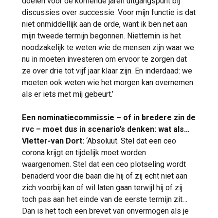
doelen voor de komende jaren uitgangspunt bij
discussies over successie. Voor mijn functie is dat
niet onmiddellijk aan de orde, want ik ben net aan
mijn tweede termijn begonnen. Niettemin is het
noodzakelijk te weten wie de mensen zijn waar we
nu in moeten investeren om ervoor te zorgen dat
ze over drie tot vijf jaar klaar zijn. En inderdaad: we
moeten ook weten wie het morgen kan overnemen
als er iets met mij gebeurt.’
Een nominatiecommissie – of in bredere zin de
rvc – moet dus in scenario’s denken: wat als…
Vletter-van Dort:
‘Absoluut. Stel dat een ceo
corona krijgt en tijdelijk moet worden
waargenomen. Stel dat een ceo plotseling wordt
benaderd voor die baan die hij of zij echt niet aan
zich voorbij kan of wil laten gaan terwijl hij of zij
toch pas aan het einde van de eerste termijn zit…
Dan is het toch een brevet van onvermogen als je