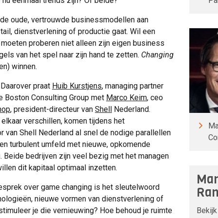
Pa
 nu eenmaal trends zijn? Of beide?
an de oude, vertrouwde businessmodellen aan
tail, dienstverlening of productie gaat. Wil een
 moeten proberen niet alleen zijn eigen business
gels van het spel naar zijn hand te zetten.
Changing
en) winnen.
 Daarover praat
Huib Kurstjens
, managing partner
e Boston Consulting Group met
Marco Keim
, ceo
hop
, president-directeur van
Shell
Nederland.
lkaar verschillen, komen tijdens het
Ma
 van Shell Nederland al snel de nodige parallellen
Co
n een turbulent umfeld met nieuwe, opkomende
 Beide bedrijven zijn veel bezig met het managen
willen dit kapitaal optimaal inzetten.
Man
gesprek over game changing is het sleutelwoord
Ran
ologieën, nieuwe vormen van dienstverlening of
stimuleer je die vernieuwing? Hoe behoud je ruimte
Bekijk