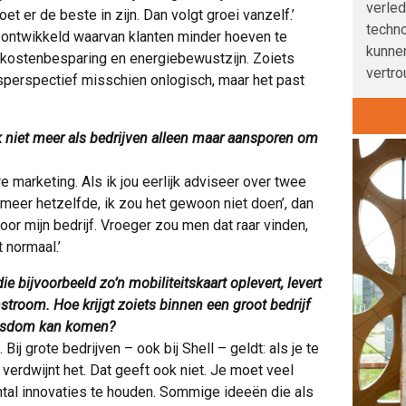
verle
et er de beste in zijn. Dan volgt groei vanzelf.’
techno
 ontwikkeld waarvan klanten minder hoeven te
kunnen
 kostenbesparing en energiebewustzijn. Zoiets
vertro
sperspectief misschien onlogisch, maar het past
 niet meer als bedrijven alleen maar aansporen om
marketing. Als ik jou eerlijk adviseer over twee
 meer hetzelfde, ik zou het gewoon niet doen’, dan
voor mijn bedrijf. Vroeger zou men dat raar vinden,
 normaal.’
 bijvoorbeeld zo’n mobiliteitskaart oplevert, levert
troom. Hoe krijgt zoiets binnen een groot bedrijf
wasdom kan komen?
ij grote bedrijven – ook bij Shell – geldt: als je te
n verdwijnt het. Dat geeft ook niet. Je moet veel
tal innovaties te houden. Sommige ideeën die als