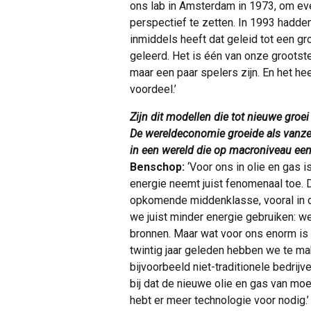
ons lab in Amsterdam in 1973, om eve
perspectief te zetten. In 1993 hadde
inmiddels heeft dat geleid tot een gro
geleerd. Het is één van onze grootste
maar een paar spelers zijn. En het hee
voordeel.’
Zijn dit modellen die tot nieuwe groei
De wereldeconomie groeide als vanze
in een wereld die op macroniveau een
Benschop:
‘Voor ons in olie en gas i
energie neemt juist fenomenaal toe.
opkomende middenklasse, vooral in 
we juist minder energie gebruiken: w
bronnen. Maar wat voor ons enorm is v
twintig jaar geleden hebben we te m
bijvoorbeeld niet-traditionele bedrij
bij dat de nieuwe olie en gas van moe
hebt er meer technologie voor nodig.’