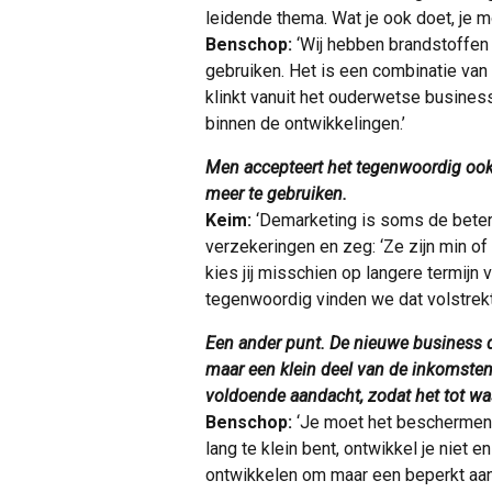
leidende thema. Wat je ook doet, je mo
Benschop:
‘Wij hebben brandstoffen
gebruiken. Het is een combinatie van
klinkt vanuit het ouderwetse busines
binnen de ontwikkelingen.’
Men accepteert het tegenwoordig ook
meer te gebruiken.
Keim:
‘Demarketing is soms de betere 
verzekeringen en zeg: ‘Ze zijn min of
kies jij misschien op langere termijn 
tegenwoordig vinden we dat volstrekt
Een ander punt. De nieuwe business die
maar een klein deel van de inkomstens
voldoende aandacht, zodat het tot 
Benschop:
‘Je moet het beschermen. B
lang te klein bent, ontwikkel je niet e
ontwikkelen om maar een beperkt aan