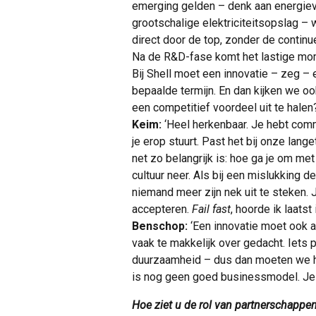
emerging gelden – denk aan energiev
grootschalige elektriciteitsopslag –
direct door de top, zonder de contin
Na de R&D-fase komt het lastige mom
Bij Shell moet een innovatie – zeg –
bepaalde termijn. En dan kijken we ook
een competitief voordeel uit te halen
Keim:
‘Heel herkenbaar. Je hebt comm
je erop stuurt. Past het bij onze lang
net zo belangrijk is: hoe ga je om me
cultuur neer. Als bij een mislukking de
niemand meer zijn nek uit te steken. 
accepteren.
Fail fast
, hoorde ik laats
Benschop:
‘Een innovatie moet ook al
vaak te makkelijk over gedacht. Iets 
duurzaamheid – dus dan moeten we het
is nog geen goed businessmodel. Je m
Hoe ziet u de rol van partnerschappen