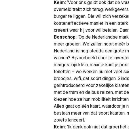
Keim:
‘Voor ons geldt ook dat de vraa
overheid trekt zich terug, werkgevers 
burger te liggen. Die wil zich verzeke
kosteneffectieve manier in een sterk 
creëert waar hij voor wil betalen. Daar
Benschop:
‘Op de Nederlandse markt z
meer groeien. We zullen nooit méér 
Nederland is nog steeds een grote m
winnen? Bijvoorbeeld door te invester
marges zijn klein, maar je kunt je pos
toiletten – we werken nu met veel s
broodjes, wifi, dat soort dingen. Sin
geïntroduceerd voor zakelijke klante
met de tram en de bus reizen, met de
kiezen hoe ze hun mobiliteit inricht
Alles gaat op één kaart, waardoor je 
bestaan meer van dat soort kaarten, m
zoiets lanceert.’
Keim:
‘Ik denk ook niet dat groei het 