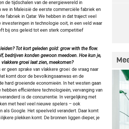
n de tijdschalen van de energiewereld in
n we in Maleisië de eerste commerciële fabriek en
te fabriek in Qatar. We hebben in dat traject veel
 investeringen in technologie ooit, in een veld waar
ft bij ons geleid tot een sterk competitief
 leiden? Tot kort geleden gold: grow with the flow.
lf, bedrijven konden gewoon meedoen. Hoe kun je,
Mee
 vlakkere groei laat zien, meekomen?
s er geen sprake van vlakkere groei: de vraag naar
 Dat komt door de bevolkingsaanwas en de
de hard groeiende economieën. In het westen gaan
e hebben efficiëntere technologieën, vervanging van
eranderd is de concurrentie. In vergelijking met
aken met heel veel nieuwe spelers – ook
ven als Google. Het speelveld verandert. Daar komt
ilijkere plekken komt. De bronnen liggen dieper, je