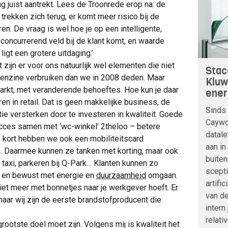
g juist aantrekt. Lees de Troonrede erop na: de
trekken zich terug, er komt meer risico bij de
ren. De vraag is wel hoe je op een intelligente,
concurrerend veld bij de klant komt, en waarde
 ligt een grotere uitdaging.’
ijn er voor ons natuurlijk wel elementen die niet
Stac
benzine verbruiken dan we in 2008 deden. Maar
Kluw
arkt, met veranderende behoeftes. Hoe kun je daar
ener
en in retail. Dat is geen makkelijke business, de
Sinds 
itie versterken door te investeren in kwaliteit. Goede
Caywoo
ucces samen met ‘wc-winkel’ 2theloo – betere
datale
ds kort hebben we ook een mobiliteitscard
aan in
n. Daarmee kunnen ze tanken met korting, maar ook
buite
 taxi, parkeren bij Q-Park… Klanten kunnen zo
scepti
en en bewust met energie en
duurzaamheid
omgaan.
artifi
niet meer met bonnetjes naar je werkgever hoeft. Er
van de
aar wij zijn de eerste brandstofproducent die
intern
relati
grootste doel moet zijn. Volgens mij is kwaliteit het