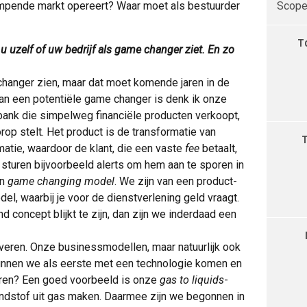
krimpende markt opereert? Waar moet als bestuurder
Scope 
T
u uzelf of uw bedrijf als game changer ziet. En zo
hanger zien, maar dat moet komende jaren in de
van een potentiële game changer is denk ik onze
bank die simpelweg financiële producten verkoopt,
rop stelt. Het product is de transformatie van
matie, waardoor de klant, die een vaste
fee
betaalt,
 sturen bijvoorbeeld alerts om hem aan te sporen in
en
game changing model
. We zijn van een product-
, waarbij je voor de dienstverlening geld vraagt.
nd concept blijkt te zijn, dan zijn we inderdaad een
overen. Onze businessmodellen, maar natuurlijk ook
unnen we als eerste met een technologie komen en
eren? Een goed voorbeeld is onze
gas to liquids
-
dstof uit gas maken. Daarmee zijn we begonnen in