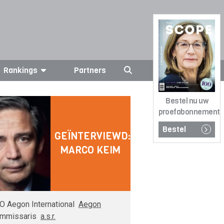
Rankings
Partners
Bestel nu uw
proefabonnement
Bestel
GEÏNTERVIEWD:
MARCO KEIM
O Aegon International
Aegon
mmissaris
a.s.r.