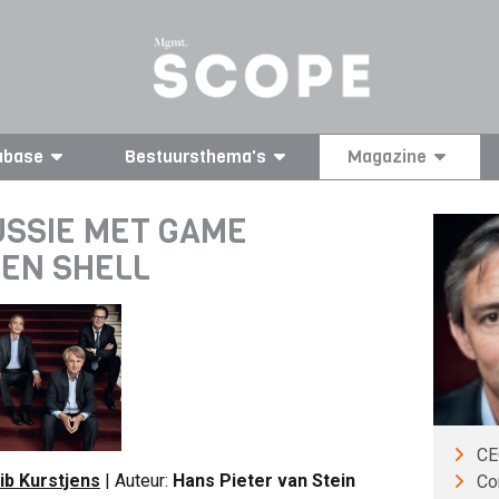
abase
Bestuursthema's
Magazine
SSIE MET GAME
EN SHELL
CE
ib Kurstjens
| Auteur:
Hans Pieter van Stein
Co