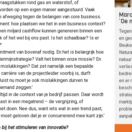
raagstukken rond gas en waterstof, of
 worden op een eigen manier aangestuurd. Vaak
Marc
ue afweging tegen de belangen van core business.
‘De n
ent: hoe plaatsen we het in een business context?
 een miljard cashflow kunnen genereren binnen een
Tegen
 of het wel bij ons past. Is het schaalbaar? Is er
en geo
?’
Beuke
itment van bovenaf nodig. En het is belangrijk hoe
Natura
etermijnstrategie? Valt het binnen onze missie? En
natuur
t mislukkingen? Dat zet namelijk een bepaalde
verlie
 carrière van de projectleider voorbij is, durft
bedre
Juist nu moet je ook mislukkingen durven te
en er 
t iemand zeggen.’
besche
tijd in de context van je bedrijf passen. Daar wordt
strat
past in een megatrend – de vergrijzing, of
marktp
 doen. Nee dus, want iets wat in een trend past,
probl
oet geloven dat je er concurrerend mee kunt zijn.’
aanpak
 bij het stimuleren van innovatie?