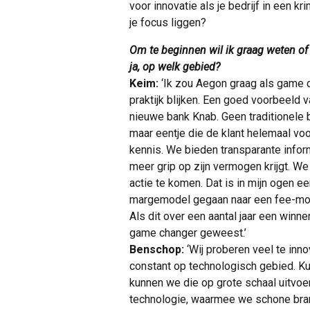
voor innovatie als je bedrijf in een 
je focus liggen?
Om te beginnen wil ik graag weten of 
ja, op welk gebied?
Keim:
‘Ik zou Aegon graag als game c
praktijk blijken. Een goed voorbeeld 
nieuwe bank Knab. Geen traditionele 
maar eentje die de klant helemaal voo
kennis. We bieden transparante infor
meer grip op zijn vermogen krijgt. We
actie te komen. Dat is in mijn ogen e
margemodel gegaan naar een fee-model
Als dit over een aantal jaar een winne
game changer geweest.’
Benschop:
‘Wij proberen veel te inn
constant op technologisch gebied. K
kunnen we die op grote schaal uitvo
technologie, waarmee we schone bran