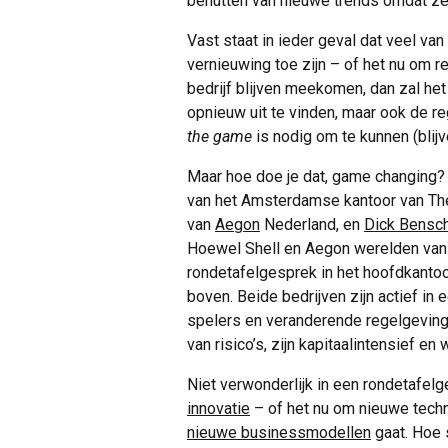
benutten van nieuwe trends omdát ze
Vast staat in ieder geval dat veel v
vernieuwing toe zijn – of het nu om re
bedrijf blijven meekomen, dan zal het
opnieuw uit te vinden, maar ook de re
the game
is nodig om te kunnen (blijv
Maar hoe doe je dat, game changing?
van het Amsterdamse kantoor van Th
van
Aegon
Nederland, en
Dick Bensc
Hoewel Shell en Aegon werelden van e
rondetafelgesprek in het hoofdkantoor
boven. Beide bedrijven zijn actief i
spelers en veranderende regelgeving.
van risico’s, zijn kapitaalintensief en 
Niet verwonderlijk in een rondetafel
innovatie
– of het nu om nieuwe techn
nieuwe businessmodellen
gaat. Hoe 