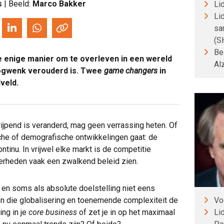
s
| Beeld:
Marco Bakker
Li
Li
sa
(S
Be
de enige manier om te overleven in een wereld
Al
ogwenk verouderd is. Twee
game changers
in
veld.
rijpend is veranderd, mag geen verrassing heten. Of
he of demografische ontwikkelingen gaat: de
ntinu. In vrijwel elke markt is de competitie
verheden vaak een zwalkend beleid zien.
 en soms als absolute doelstelling niet eens
Vo
n die globalisering en toenemende complexiteit de
Li
ing in je
core business
of zet je in op het maximaal