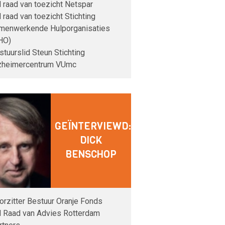
d raad van toezicht Netspar
d raad van toezicht Stichting
menwerkende Hulporganisaties
HO)
stuurslid Steun Stichting
zheimercentrum VUmc
GEÏNTERVIEWD:
DICK
BENSCHOP
orzitter Bestuur Oranje Fonds
d Raad van Advies Rotterdam