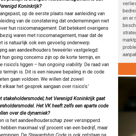
verlie
Verenigd Koninkrijk?
bedre
angepast, op de eerste plaats naar aanleiding van
en er 
anleiding van de constatering dat ondernemingen niet
besche
ver hun risicomanagement. Dat betekent overigens
strat
e bezig waren met risicomanagement, maar dat de
marktp
t is natuurlijk ook een gevoelig onderwerp.
probl
ing aan aandeelhouders tweeërlei vastgelegd:
aanpak
un going concerns zijn op de korte termijn, en
e risico’s liggen – hun
ongoing viability
. De raad van
 termijn is. Dit is een nieuwe bepaling in de code
eten gaan voldoen. We willen dat zowel
elkaar het gesprek aangaan over risico’s.’
t stakeholdersmodel; het Verenigd Koninkrijk gaat
areholdersmodel. Het VK heeft zelfs een aparte code
ellen over die dynamiek?
en is het aandeelhouderschap zeer versnipperd.
s hebben maximaal vijf procent van een bedrijf, maar
lnemingen. De
Stewardship Code
is ook ontstaan na