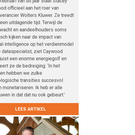
februari van dit jaar staat Stacey
d officieel aan het roer van
verancier Wolters Kluwer. Ze treedt
 een uitdagende tijd. Terwijl de
nwacht en aandeelhouders soms
sch kijken naar de impact van
cial intelligence op het verdienmodel
 dataspecialist, ziet Caywood
 juist een enorme energiegolf en
veert ze de bedreiging. ‘In het
den hebben we zulke
logische transities succesvol
 monetariseren. Ik heb er alle
uwen in dat dat nu ook gebeurt.’
LEES ARTIKEL