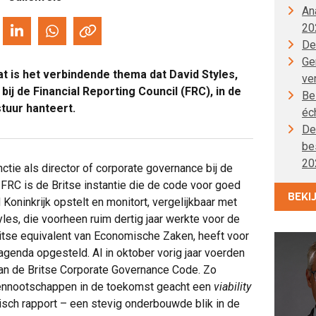
An
20
De
Gen
t is het verbindende thema dat David Styles,
ve
ij de Financial Reporting Council (FRC), in de
Be
uur hanteert.
éc
De
be
20
nctie als director of corporate governance bij de
 FRC is de Britse instantie die de code voor goed
BEKI
oninkrijk opstelt en monitort, vergelijkbaar met
es, die voorheen ruim dertig jaar werkte voor de
Britse equivalent van Economische Zaken, heeft voor
 agenda opgesteld. Al in oktober vorig jaar voerden
 van de Britse Corporate Governance Code. Zo
ennootschappen in de toekomst geacht een
viability
isch rapport – een stevig onderbouwde blik in de