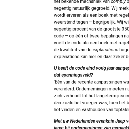
het bekende mechaniek van
comply o
negentig natuurlijk gegroeid. Wij me
wordt ervaren als een boek met regels
weerstand tegen – begrijpelijk. Wij w
negentig procent van de grootste 35
code – op één of twee bepalingen na. 
voelt de code als een boek met rege
de kwaliteit van de
explanations
hoger
explanations kan hier en daar zeker be
U heeft de code eind vorig jaar aang
dat spanningsveld?
‘Eén van de recente aanpassingen wa
veranderd. Ondernemingen moeten nu 
zich verhoudt tot het langetermijnsuc
dan zoals het vroeger was, toen het 
het vinden en vasthouden van toptalen
Met uw Nederlandse evenknie Jaap va
jaren bij ondernemingen zijn gemaakt