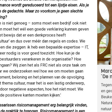
ance wordt gereduceerd tot een lijstje eisen. Als je
is de gedachte. Maar zo voorkom je geen slechte
ing?
n is niet genoeg – soms moet een bedrijf ook niet
an moet het wél een goede verklaring kunnen geven
et bewijs dat er een denkproces heeft
ultuur’ en dus over méér dan regels en codes. We
en die zeggen: ik heb een bepaalde expertise – IT,
meer nodig is voor goed toezicht. Hoe kun je de
 bestuurders verankeren in de organisatie? Hoe
gaan? Wij zien het als FRC niet als onze taak om
Marc
Maar we onderzoeken wel hoe we om moeten gaan
‘De n
ement, beloning en het plannen van de opvolging.
t thema cultuur, maar het is een lastig onderwerp,
Tegen
d door negatieve aspecten, hoe het níet moet. We
en geo
de positieve kanten moeten kijken.’
Beuke
Natura
ssarissen risicomanagement erg belangrijk vinden,
natuur
de praktijk te brengen. Risicomanagement is een