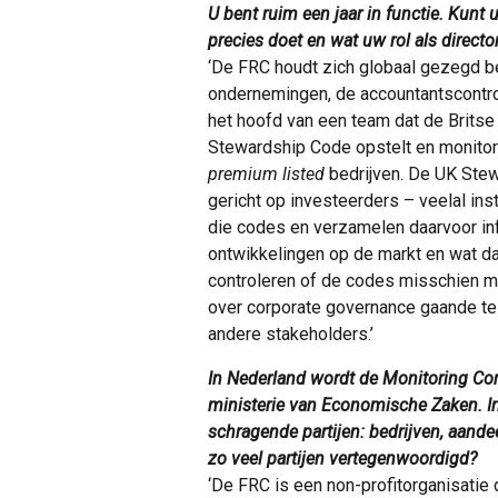
U bent ruim een jaar in functie. Kunt 
precies doet en wat uw rol als directo
‘De FRC houdt zich globaal gezegd b
ondernemingen, de accountantscontrol
het hoofd van een team dat de Brits
Stewardship Code opstelt en monitor
premium listed
bedrijven. De UK Stew
gericht op investeerders – veelal ins
die codes en verzamelen daarvoor info
ontwikkelingen op de markt en wat da
controleren of de codes misschien 
over corporate governance gaande te
andere stakeholders.’
In Nederland wordt de Monitoring Co
ministerie van Economische Zaken. I
schragende partijen: bedrijven, aand
zo veel partijen vertegenwoordigd?
‘De FRC is een non-profitorganisatie 