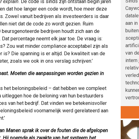
Sinds 
r explain
. De code is sinds zijn ontstaan begin jaren
Caywoo
rken dat hoe langer een code wordt, hoe meer deze
datale
. Zowel vanuit bedrijven als investeerders is daar
aan in
illen niet dat de code zo wordt gezien. Ruim
buite
0 beursgenoteerde bedrijven houdt zich aan de
scepti
Dat percentage neemt elk jaar toe. De vraag is:
artifi
ls? Zou wat minder
compliance
acceptabel zijn als
van de
 is? Die spanning is er altijd. De kwaliteit van de
intern
ter, zoals we ook in ons verslag schrijven.’
relati
epast. Moeten die aanpassingen worden gezien in
verle
techno
s het beloningsbeleid – dat hebben we compleet
kunnen
uitleggen hoe de beloning van hun bestuurders
vertro
ces van het bedrijf. Dat vinden we betekenisvoller
beloningsbeleid voornamelijk werd gerelateerd aan
t.’
n Manen sprak ik over de fouten die de afgelopen
. Hij noemde als zwakte van het systeem het