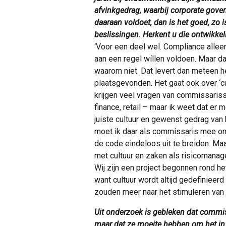
afvinkgedrag, waarbij corporate govern
daaraan voldoet, dan is het goed, zo 
beslissingen. Herkent u die ontwikkel
‘Voor een deel wel. Compliance allee
aan een regel wíllen voldoen. Maar d
waarom niet. Dat levert dan meteen h
plaatsgevonden. Het gaat ook over ‘c
krijgen veel vragen van commissariss
finance, retail – maar ik weet dat er 
juiste cultuur en gewenst gedrag van
moet ik daar als commissaris mee om
de code eindeloos uit te breiden. 
met cultuur en zaken als risicomanag
Wij zijn een project begonnen rond he
want cultuur wordt altijd gedefinieer
zouden meer naar het stimuleren van 
Uit onderzoek is gebleken dat commi
maar dat ze moeite hebben om het in 