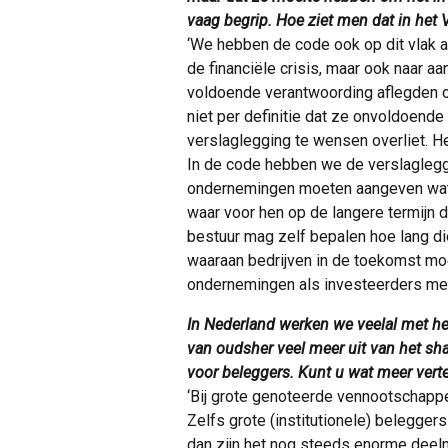
vaag begrip. Hoe ziet men dat in het 
‘We hebben de code ook op dit vlak a
de financiële crisis, maar ook naar a
voldoende verantwoording aflegden o
niet per definitie dat ze onvoldoend
verslaglegging te wensen overliet. He
In de code hebben we de verslaglegg
ondernemingen moeten aangeven wat h
waar voor hen op de langere termijn d
bestuur mag zelf bepalen hoe lang die
waaraan bedrijven in de toekomst mo
ondernemingen als investeerders met 
In Nederland werken we veelal met he
van oudsher veel meer uit van het sh
voor beleggers. Kunt u wat meer vert
‘Bij grote genoteerde vennootschapp
Zelfs grote (institutionele) belegger
dan zijn het nog steeds enorme dee