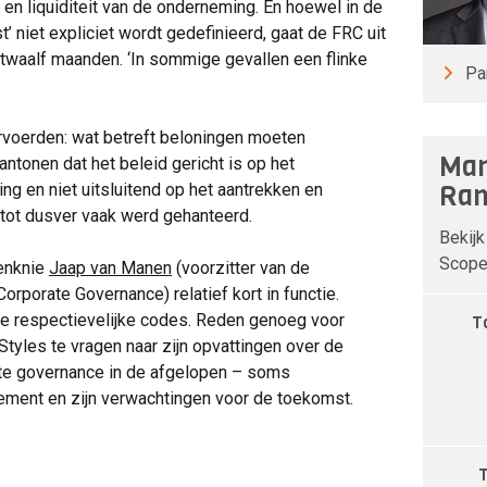
t en liquiditeit van de onderneming. En hoewel in de
 niet expliciet wordt gedefinieerd, gaat de FRC uit
an twaalf maanden. ‘In sommige gevallen een flinke
Pa
orvoerden: wat betreft beloningen moeten
Man
ntonen dat het beleid gericht is op het
Ran
g en niet uitsluitend op het aantrekken en
 tot dusver vaak werd gehanteerd.
Bekijk
Scope 
venknie
Jaap van Manen
(voorzitter van de
porate Governance) relatief kort in functie.
e respectievelijke codes. Reden genoeg voor
T
tyles te vragen naar zijn opvattingen over de
ate governance in de afgelopen – soms
ement en zijn verwachtingen voor de toekomst.