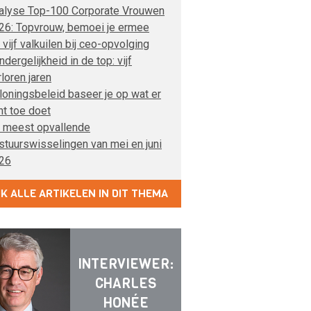
alyse Top-100 Corporate Vrouwen
26: Topvrouw, bemoei je ermee
 vijf valkuilen bij ceo-opvolging
dergelijkheid in de top: vijf
rloren jaren
loningsbeleid baseer je op wat er
ht toe doet
 meest opvallende
stuurswisselingen van mei en juni
26
JK ALLE ARTIKELEN IN DIT THEMA
INTERVIEWER:
CHARLES
HONÉE