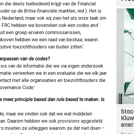
n die deels toebedeeld krijgt van de Financial
uder op de Britse financiële markten, red.
). Het is
 Nederland, maar ook wij zien het als onze taak om
ij de FRC hebben we bovendien ook een
codes and
uit een groep ervaren commissarissen,
nboven hebben we een raad van bestuur, waarin
tive toezichthouders van buiten zitten.’
aanpassen van de codes?
sis van de informatie die we via eigen onderzoek
rmatie verwerken we in een evaluatie die we elk jaar
tact met alle organisaties en toezichthouders die
overnance Code.’
e meer principle based dan rule based te maken. Is
Stac
ode, maar we vinden ook dat we wat middelen
Kluw
aan. Daarom hebben we ook
provisions
opgesteld.
ener
rs moeten ze uitleggen waarom ze dat niet doen –