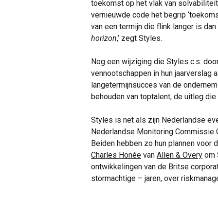
toekomst op het vlak van solvabilitei
vernieuwde code het begrip ‘toekomst’
van een termijn die flink langer is d
horizon
,’ zegt Styles.
Nog een wijziging die Styles c.s. do
vennootschappen in hun jaarverslag aa
langetermijnsucces van de ondernemin
behouden van toptalent, de uitleg die
Styles is net als zijn Nederlandse e
Nederlandse Monitoring Commissie Cor
Beiden hebben zo hun plannen voor d
Charles Honée
van
Allen & Overy
om S
ontwikkelingen van de Britse corpor
stormachtige – jaren, over riskmanag