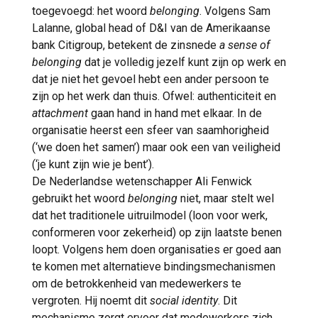
toegevoegd: het woord
belonging
. Volgens Sam
Lalanne, global head of D&I van de Amerikaanse
bank Citigroup, betekent de zinsnede
a sense of
belonging
dat je volledig jezelf kunt zijn op werk en
dat je niet het gevoel hebt een ander persoon te
zijn op het werk dan thuis. Ofwel: authenticiteit en
attachment
gaan hand in hand met elkaar. In de
organisatie heerst een sfeer van saamhorigheid
(‘we doen het samen’) maar ook een van veiligheid
(‘je kunt zijn wie je bent’).
De Nederlandse wetenschapper Ali Fenwick
gebruikt het woord
belonging
niet, maar stelt wel
dat het traditionele uitruilmodel (loon voor werk,
conformeren voor zekerheid) op zijn laatste benen
loopt. Volgens hem doen organisaties er goed aan
te komen met alternatieve bindingsmechanismen
om de betrokkenheid van medewerkers te
vergroten. Hij noemt dit
social identity
. Dit
mechanisme zorgt ervoor dat medewerkers zich