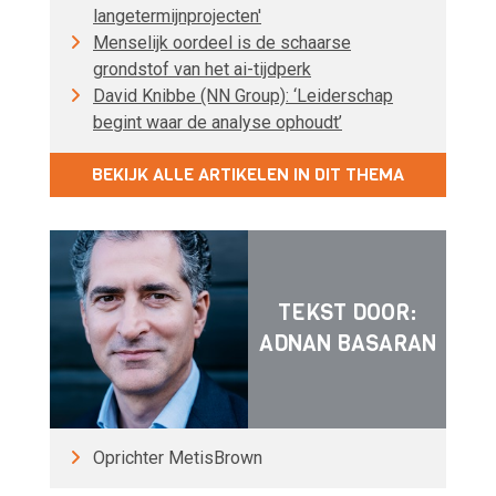
langetermijnprojecten'
Menselijk oordeel is de schaarse
grondstof van het ai-tijdperk
David Knibbe (NN Group): ‘Leiderschap
begint waar de analyse ophoudt’
BEKIJK ALLE ARTIKELEN IN DIT THEMA
TEKST DOOR:
ADNAN BASARAN
Oprichter MetisBrown