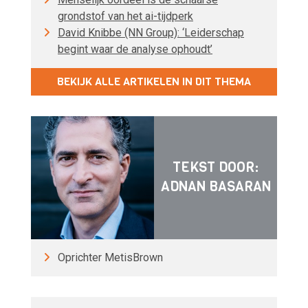
grondstof van het ai-tijdperk
David Knibbe (NN Group): ‘Leiderschap
begint waar de analyse ophoudt’
BEKIJK ALLE ARTIKELEN IN DIT THEMA
TEKST DOOR:
ADNAN BASARAN
Oprichter MetisBrown