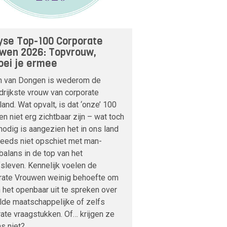
yse Top-100 Corporate
wen 2026: Topvrouw,
ei je ermee
m van Dongen is wederom de
drijkste vrouw van corporate
and. Wat opvalt, is dat ‘onze’ 100
n niet erg zichtbaar zijn – wat toch
odig is aangezien het in ons land
teeds niet opschiet met man-
alans in de top van het
fsleven. Kennelijk voelen de
rate Vrouwen weinig behoefte om
n het openbaar uit te spreken over
lde maatschappelijke of zelfs
ate vraagstukken. Of… krijgen ze
s niet?