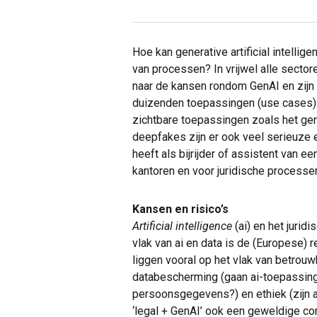
Hoe kan generative artificial intellig
van processen? In vrijwel alle sect
naar de kansen rondom GenAI en zijn 
duizenden toepassingen (use cases) 
zichtbare toepassingen zoals het gen
deepfakes zijn er ook veel serieuze 
heeft als bijrijder of assistent van ee
kantoren en voor juridische processe
Kansen en risico’s
Artificial intelligence
(ai) en het jurid
vlak van ai en data is de (Europese) r
liggen vooral op het vlak van betrouw
databescherming (gaan ai-toepassing
persoonsgegevens?) en ethiek (zijn al
‘legal + GenAI’ ook een geweldige co