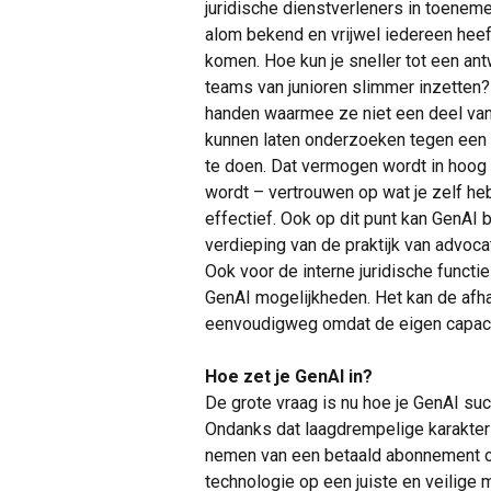
juridische dienstverleners in toeneme
alom bekend en vrijwel iedereen heef
komen. Hoe kun je sneller tot een a
teams van junioren slimmer inzetten?
handen waarmee ze niet een deel van 
kunnen laten onderzoeken tegen een 
te doen. Dat vermogen wordt in hoog
wordt – vertrouwen op wat je zelf h
effectief. Ook op dit punt kan GenAI b
verdieping van de praktijk van advocat
Ook voor de interne juridische funct
GenAI mogelijkheden. Het kan de afhan
eenvoudigweg omdat de eigen capaci
Hoe zet je GenAI in?
De grote vraag is nu hoe je GenAI succ
Ondanks dat laagdrempelige karakter is
nemen van een betaald abonnement o
technologie op een juiste en veilige m