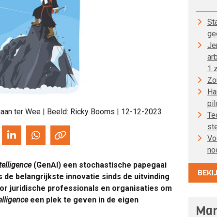
St
ge
Je
ar
1 z
Zo
Han
pil
aan ter Wee
| Beeld: Ricky Booms | 12-12-2023
Te
st
Voo
no
ntelligence
(GenAI) een stochastische papegaai
BEKI
de belangrijkste innovatie sinds de uitvinding
voor juridische professionals en organisaties om
telligence
een plek te geven in de eigen
Man