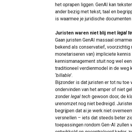
het oprapen liggen. GenAI kan teksten
ander bezig met tekst, taal en begripp
is waarmee je juridische documenten 
Juristen waren niet blij met
legal t
Gaan juristen GenAI massaal omarmen
bekend als conservatief, voorzichtig 
monetariseren van) impliciete kenni
kennismanagement stuit nog wel een
traditioneel verdienmodel in de weg 
‘
billable
’.
Bijzonder is dat juristen er tot nu to
ondervinden van het amper of niet g
zonder
legal tech
gewoon door, de kl
urenomzet nog niet bedreigd. Juristen
begrijpen dat ai je werk niet overnee
versnellen – iets dat steeds beter zic
toepassingen rondom Gen-AI zullen w
ontwikkeld en gecontroleerd kader, z