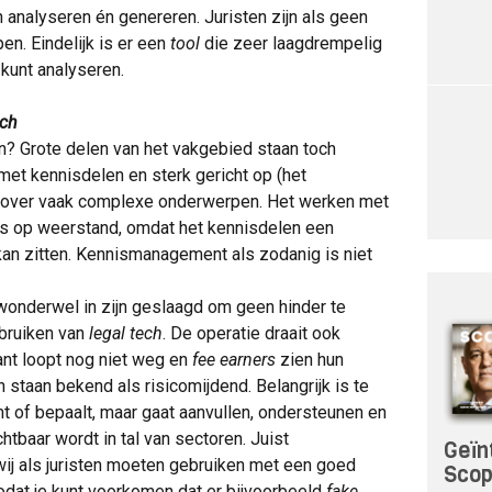
 analyseren én genereren. Juristen zijn als geen
en. Eindelijk is er een
tool
die zeer laagdrempelig
kunt analyseren.
ech
? Grote delen van het vakgebied staan toch
met kennisdelen en sterk gericht op (het
s over vaak complexe onderwerpen. Het werken met
s op weerstand, omdat het kennisdelen een
kan zitten. Kennismanagement als zodanig is niet
e wonderwel in zijn geslaagd om geen hinder te
ebruiken van
legal tech
. De operatie draait ook
ant loopt nog niet weg en
fee earners
zien hun
 staan bekend als risicomijdend. Belangrijk is te
mt of bepaalt, maar gaat aanvullen, ondersteunen en
htbaar wordt in tal van sectoren. Juist
Geïn
ij als juristen moeten gebruiken met een goed
Sco
odat je kunt voorkomen dat er bijvoorbeeld
fake