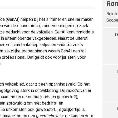
Ran
Bekijk
ence (GenAI) helpen bij het slimmer en sneller maken
Scope 
oren van de economie zijn ondernemingen op zoek
ze beducht voor de valkuilen. GenAI kent inmiddels
T
in uiteenlopende vakgebieden. Naast de uiterst
ereren van fantasieplaatjes en -video’s zoals
en zakelijke toepassingen waarin GenAI een rol
n professional. Dat geldt ook voor juristen, voor
n.
isch vakgebied, daar zit een spanningsveld. Op het
egelgeving sterk in ontwikkeling. De risico’s van ai
baarheid (is de output juridisch gecheckt?),
en zorgvuldig om met bedrijfs- en
le uitkomsten ook gewenst?). Tegelijkertijd is
mbinatie: het is een
greenfield
waar de kansen voor