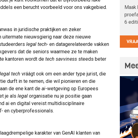
Maak 
iddels een berucht voorbeeld voor ons vakgebied.
proefa
6 edit
anwas in juridische praktijken en zeker
jn uitermate nieuwsgierig naar deze nieuwe
VRA
fstudeerders
legal tech-
en datagerelateerde vakken
erkgevers dat de seniors waarmee ze te maken
rote kantoren wordt de
tech savviness
steeds beter
Mee
legal tech
vráágt ook om een ander type jurist, die
ie durft in te nemen, die wil pionieren en die
 aan de ene kant de
ai
-wetgeving op Europees
et je als
legal
organisatie nu je positie gaan
ai en digital vereist multidisciplinaire
T- en cyberprofessionals.
 laagdrempelige karakter van GenAI klanten van