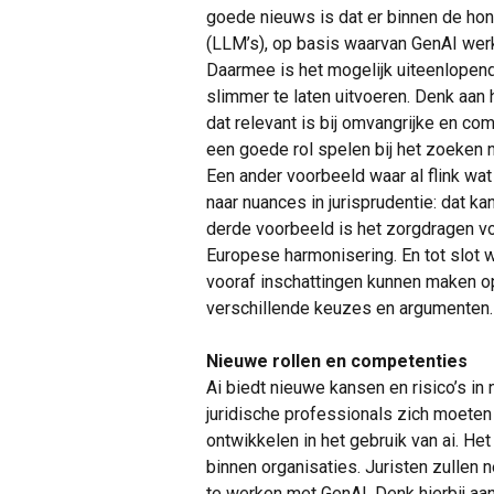
goede nieuws is dat er binnen de h
(LLM’s), op basis waarvan GenAI werkt
Daarmee is het mogelijk uiteenlopend
slimmer te laten uitvoeren. Denk aan 
dat relevant is bij omvangrijke en co
een goede rol spelen bij het zoeken 
Een ander voorbeeld waar al flink wa
naar nuances in jurisprudentie: dat ka
derde voorbeeld is het zorgdragen v
Europese harmonisering. En tot slot 
vooraf inschattingen kunnen maken o
verschillende keuzes en argumenten.
Nieuwe rollen en competenties
Ai biedt nieuwe kansen en risico’s in
juridische professionals zich moet
ontwikkelen in het gebruik van ai. He
binnen organisaties. Juristen zullen
te werken met GenAI. Denk hierbij aan