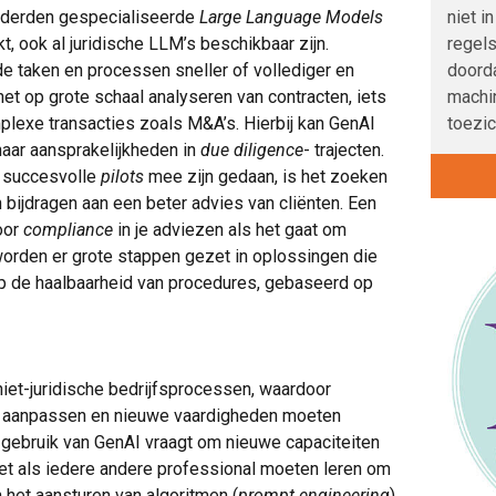
niet i
onderden gespecialiseerde
Large Language Models
regels
, ook al juridische LLM’s beschikbaar zijn.
doord
e taken en processen sneller of vollediger en
machi
het op grote schaal analyseren van contracten, iets
toezic
mplexe transacties zoals M&A’s. Hierbij kan GenAI
naar aansprakelijkheden in
due diligence
- trajecten.
t succesvolle
pilots
mee zijn gedaan, is het zoeken
n bijdragen aan een beter advies van cliënten. Een
oor
compliance
in je adviezen als het gaat om
worden er grote stappen gezet in oplossingen die
p de haalbaarheid van procedures, gebaseerd op
 niet-juridische bedrijfsprocessen, waardoor
en aanpassen en nieuwe vaardigheden moeten
t gebruik van GenAI vraagt om nieuwe capaciteiten
 net als iedere andere professional moeten leren om
 het aansturen van algoritmen (
prompt engineering
)