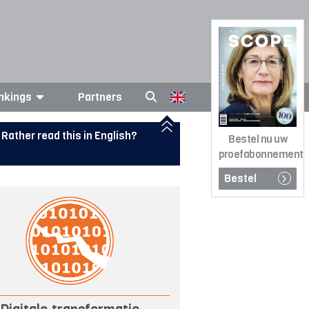
nkings
Partners
Rather read this in English?
Bestel nu uw
proefabonnement
Bestel