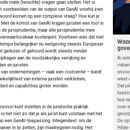
nde mate (terechte) vragen gaan stellen. Het is
t voorbeelden van de output van GenAI voorbij zien
ntwoord komen op een complexe vraag? Hoe kun je
 Met de komst van GenAI krijgen juristen een
tool
in
de jurisprudentie, maar álle jurisprudentie mee
verwaarloosbaar kostenpeil. Voorheen was dat niet
Waar
 tempo belangrijker nu wetgeving steeds Europeser
gove
ebt gelezen of gehoord wordt steeds minder
Ai ont
ijdragen aan de noodzakelijke verrijking en
riskan
en en juristen.
onvoo
ie van ondernemingen – vaak een
costcenter
– biedt
weet w
kelijkheid van externe juristen verkleinen,
Dat pl
teit en
capabilities
groter worden.
toezic
hoe ne
over 
esvol kunt inzetten in de juridische praktijk.
gevolg
 het niet zo dat je als jurist kunt volstaan met het
De opl
p een GenAI-toepassing. Integendeel: om de
Hilde
anier in te zetten, zijn maatregelen nodig. Het