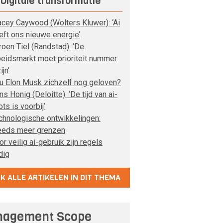
Digitale transformatie
acey Caywood (Wolters Kluwer): ‘Ai
eft ons nieuwe energie’
roen Tiel (Randstad): ‘De
beidsmarkt moet prioriteit nummer
ijn’
u Elon Musk zichzelf nog geloven?
s Honig (Deloitte): ‘De tijd van ai-
ots is voorbij’
chnologische ontwikkelingen:
eeds meer grenzen
r veilig ai-gebruik zijn regels
dig
JK ALLE ARTIKELEN IN DIT THEMA
agement Scope