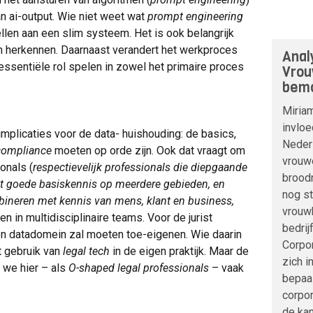
n ai-output. Wie niet weet wat
prompt engineering
llen aan een slim systeem. Het is ook belangrijk
en herkennen. Daarnaast verandert het werkproces
Anal
 essentiële rol spelen in zowel het primaire proces
Vrou
bemo
Miria
invloe
implicaties voor de data- huishouding: de basics,
Nederl
compliance
moeten op orde zijn. Ook dat vraagt om
vrouwe
onals (
respectievelijk professionals die diepgaande
broodn
t goede basiskennis op meerdere gebieden, en
nog s
bineren met kennis van mens, klant en business,
vrouwb
 in multidisciplinaire teams. Voor de jurist
bedrij
T- en datadomein zal moeten toe-eigenen. Wie daarin
Corpo
et gebruik van
legal tech
in de eigen praktijk. Maar de
zich i
 we hier – als
O-shaped legal professionals
– vaak
bepaa
corpor
de kan