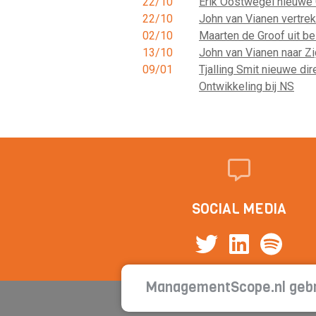
22/10
Erik Oostwegel nieuw
22/10
John van Vianen vertrek
02/10
Maarten de Groof uit be
13/10
John van Vianen naar 
09/01
Tjalling Smit nieuwe di
Ontwikkeling bij NS
SOCIAL MEDIA
ManagementScope.nl gebr
Cont