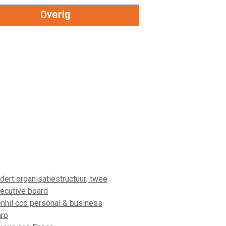
Overig
ert organisatiestructuur; twee
ecutive board
nhil cco personal & business
ro