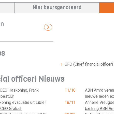
Niet beursgenoteerd
en
es
CFO (Chief financial officer)
al officer) Nieuws
 CEO Haskoning, Frank
11/10
ABN Amro verand
 bestuur
nieuwe leden ex
ning evacuatie uit Libië!
18/11
Annerie Vreugde
 CEO Grolsch
banking ABN Am