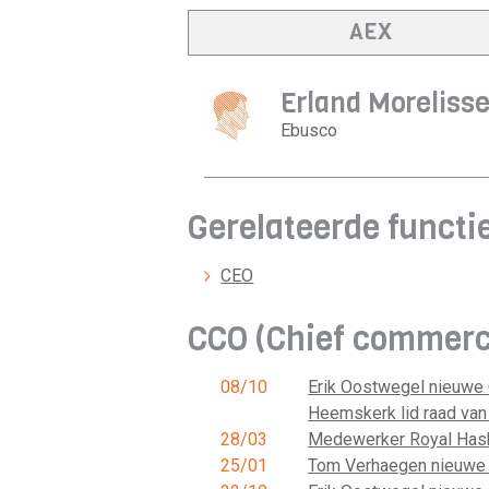
AEX
Erland Moreliss
Ebusco
Gerelateerde functi
CEO
CCO (Chief commerci
08/10
Erik Oostwegel nieuwe
Heemskerk lid raad van
28/03
Medewerker Royal Hasko
25/01
Tom Verhaegen nieuwe