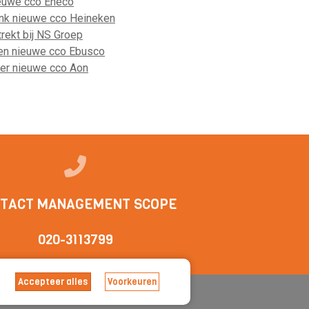
ieuwe cco Eneco
nk nieuwe cco Heineken
trekt bij NS Groep
en nieuwe cco Ebusco
er nieuwe cco Aon
TACT MANAGEMENT SCOPE
020-3113799
Accepteer alles
Voorkeuren
arden