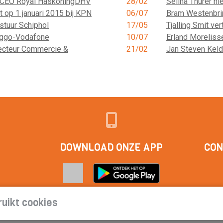
e CEO Royal HaskoningDHV
28/02
Selina Thurer n
t op 1 januari 2015 bij KPN
06/07
Bram Westenbri
stuur Schiphol
17/05
Tjalling Smit ver
Ziggo-Vodafone
10/07
Erland Moreliss
recteur Commercie &
21/02
Jan Steven Keld
DOWNLOAD ONZE APP
CON
uikt cookies
act
|
Cookieverklaring | Privacyverklaring | Abonnementsvoorwa