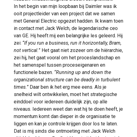
In het begin van mijn loopbaan bij Daimler was ik
ooit projectleider van een project dat we samen
met General Electric opgezet hadden. Ik kwam toen
in contact met Jack Welch, de legendarische ceo
van GE. Hij heeft mij een belangrijke les geleerd. Hij
zei: “
If you run a business, run it horizontally, Bram,
not vertical.
” Het gaat niet zozeer om de hiërarchie,
zei hij, het gaat vooral om het proceslandschap en
het samenspel tussen proceseigenaren en
functionele bazen.
“Running up and down the
organizational structure can be deadly in turbulent
times.”
Daar ben ik het erg mee eens. Als je
snelheid wilt ontwikkelen, moet het strategische
einddoel voor iedereen duidelijk zijn, op alle
niveaus. Iedereen weet dan wat hij te doen heeft, je
momentum komt dan dieper in de organisatie te
liggen en kan je controle krijgen door los te laten.
Dat is mij sinds die ontmoeting met Jack Welch