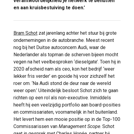
verantwoordelijkheid je netwerk te benutten
en aan kruisbestuiving te doen.’
Bram Schot
zat jarenlang achter het stuur bij grote
ondernemingen in de autobranche. Meest recent
nog bij het Duitse autoconcern Audi, waar de
Nederlander als topman de scherven bijeen mocht
vegen na het veelbesproken ‘dieselgate’. Toen hij in
2020 afscheid nam als ceo, kon het bedrijf ‘weer
lekker fris verder’ en gooide hij voor zichzelf het
roer om. ‘Na Audi stond de deur naar de wereld
weer open.’ Uiteindelijk besloot Schot zich te gaan
richten op een rol als non-executive. Inmiddels
heeft hij een veelzijdig portfolio aan board-posities
en commissariaten, voornamelijk in het buitenland.
Het levert hem een mooie positie op in de Top-100
Commissarissen van
Management Scope
. Schot
gaat in gesprek met Charles Honée, partner bij