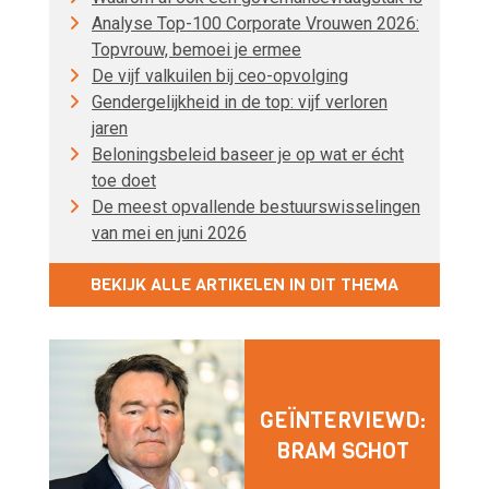
Analyse Top-100 Corporate Vrouwen 2026:
Topvrouw, bemoei je ermee
De vijf valkuilen bij ceo-opvolging
Gendergelijkheid in de top: vijf verloren
jaren
Beloningsbeleid baseer je op wat er écht
toe doet
De meest opvallende bestuurswisselingen
van mei en juni 2026
BEKIJK ALLE ARTIKELEN IN DIT THEMA
GEÏNTERVIEWD:
BRAM SCHOT