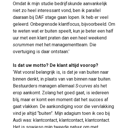
Omdat ik mijn studie bedrijfskunde aanvankelijk
niet zo heel interessant vond, ben ik parallel
daaraan bij DAF stage gaan lopen. Ik heb er veel
geleerd. Onbegrensde klantfocus, bijvoorbeeld. Om
te weten wat er buiten speelt, kun je beter een half
uur met een klant praten dan een heel weekend
scrummen
met het managementteam. Die
overtuiging is daar ontstaan.’
Is dat uw motto? De klant altijd voorop?
‘Wat vooral belangrijk is, is dat je van buiten naar
binnen denkt, in plaats van van binnen naar buiten.
Bestuurders managen allemaal
S-curves
als het
erop aankomt. Zolang het goed gaat, is iedereen
blij, maar er komt een moment dat het succes af
gaat vlakken. De aankondiging voor die vervlakking
vind je altijd “buiten”. Mijn adagium toen ik ceo bij
Audi was: klantcontact, klantcontact, klantcontact.
Het is sowieso mijn tweede natuur om met