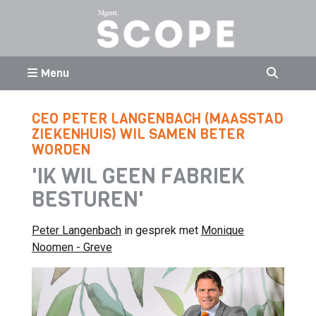
Menu
CEO PETER LANGENBACH (MAASSTAD
ZIEKENHUIS) WIL SAMEN BETER
WORDEN
'IK WIL GEEN FABRIEK
BESTUREN'
Peter Langenbach
in gesprek met
Monique
Noomen - Greve