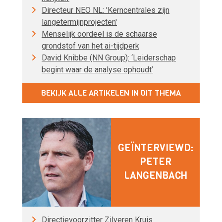
Directeur NEO NL: 'Kerncentrales zijn
langetermijnprojecten'
Menselijk oordeel is de schaarse
grondstof van het ai-tijdperk
David Knibbe (NN Group): ‘Leiderschap
begint waar de analyse ophoudt’
BEKIJK ALLE ARTIKELEN IN DIT THEMA
GEÏNTERVIEWD:
PETER
LANGENBACH
Directievoorzitter Zilveren Kruis