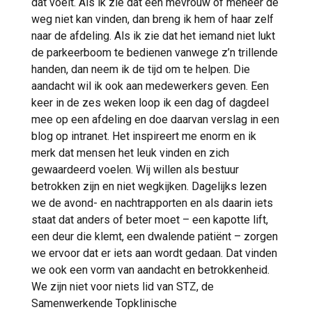
dat voelt. Als ik zie dat een mevrouw of meneer de
weg niet kan vinden, dan breng ik hem of haar zelf
naar de afdeling. Als ik zie dat het iemand niet lukt
de parkeerboom te bedienen vanwege z’n trillende
handen, dan neem ik de tijd om te helpen. Die
aandacht wil ik ook aan medewerkers geven. Een
keer in de zes weken loop ik een dag of dagdeel
mee op een afdeling en doe daarvan verslag in een
blog op intranet. Het inspireert me enorm en ik
merk dat mensen het leuk vinden en zich
gewaardeerd voelen. Wij willen als bestuur
betrokken zijn en niet wegkijken. Dagelijks lezen
we de avond- en nachtrapporten en als daarin iets
staat dat anders of beter moet – een kapotte lift,
een deur die klemt, een dwalende patiënt – zorgen
we ervoor dat er iets aan wordt gedaan. Dat vinden
we ook een vorm van aandacht en betrokkenheid.
We zijn niet voor niets lid van STZ, de
Samenwerkende Topklinische