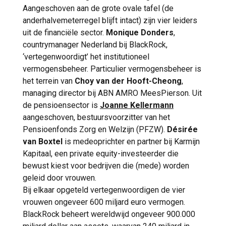
Aangeschoven aan de grote ovale tafel (de
anderhalvemeterregel blijft intact) zijn vier leiders
uit de financiële sector.
Monique Donders
,
countrymanager Nederland bij BlackRock,
‘vertegenwoordigt’ het institutioneel
vermogensbeheer. Particulier vermogensbeheer is
het terrein van
Choy van der Hooft-Cheong
,
managing director bij ABN AMRO MeesPierson. Uit
de pensioensector is
Joanne Kellermann
aangeschoven, bestuursvoorzitter van het
Pensioenfonds Zorg en Welzijn (PFZW).
Désirée
van Boxtel
is medeoprichter en partner bij Karmijn
Kapitaal, een private equity-investeerder die
bewust kiest voor bedrijven die (mede) worden
geleid door vrouwen.
Bij elkaar opgeteld vertegenwoordigen de vier
vrouwen ongeveer 600 miljard euro vermogen.
BlackRock beheert wereldwijd ongeveer 900.000