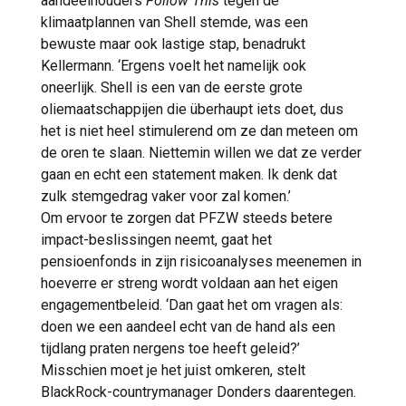
aandeelhouders
Follow This
tegen de
klimaatplannen van Shell stemde, was een
bewuste maar ook lastige stap, benadrukt
Kellermann. ‘Ergens voelt het namelijk ook
oneerlijk. Shell is een van de eerste grote
oliemaatschappijen die überhaupt iets doet, dus
het is niet heel stimulerend om ze dan meteen om
de oren te slaan. Niettemin willen we dat ze verder
gaan en echt een statement maken. Ik denk dat
zulk stemgedrag vaker voor zal komen.’
Om ervoor te zorgen dat PFZW steeds betere
impact-beslissingen neemt, gaat het
pensioenfonds in zijn risicoanalyses meenemen in
hoeverre er streng wordt voldaan aan het eigen
engagementbeleid. ‘Dan gaat het om vragen als:
doen we een aandeel echt van de hand als een
tijdlang praten nergens toe heeft geleid?’
Misschien moet je het juist omkeren, stelt
BlackRock-countrymanager Donders daarentegen.