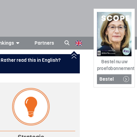
nkings
Partners
Rather read this in English?
Bestel nu uw
proefabonnement
Bestel