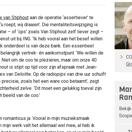
x van Stiphout
aan de operatie ‘assertiever’ te
u roept, wij draaien’. Die mentaliteitswijziging is
tie – of ‘
ops
’ zoals Van Stiphout zelf liever zegt –
st uit bij ING. ‘Ik heb vooral aan het besef willen
jk onderdeel is van deze bank. Een essentieel
ls belangrijk vertrek- én aankomstpunt. ‘We willen de
CO
 Niet om de coo te plezieren, maar om onze 40
Gr
hout is stipt op tijd voor zijn afspraak met Jean-
ces van Deloitte. Op de radio
pips
van drie uur schuift
re precisie, zoals het een ware coo betaamt’, zegt
Man
chterheid zelve. ‘Dit moet een gelukkig toeval zijn.
h beeld van de coo.’
Ran
Bekijk
Scope 
een romanticus ja. Vooral in mijn muzieksmaak
n mijn werk valt het allemaal wel mee, al heb ik
T