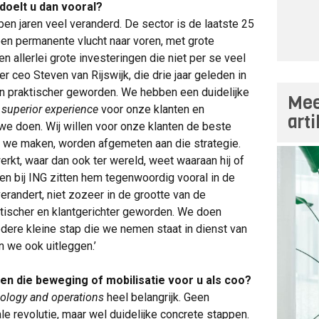
doelt u dan vooral?
pen jaren veel veranderd. De sector is de laatste 25
en permanente vlucht naar voren, met grote
en allerlei grote investeringen die niet per se veel
r ceo Steven van Rijswijk, die drie jaar geleden in
en praktischer geworden. We hebben een duidelijke
Mee
n
superior experience
voor onze klanten en
art
 we doen. Wij willen voor onze klanten de beste
e we maken, worden afgemeten aan die strategie.
rkt, waar dan ook ter wereld, weet waaraan hij of
en bij ING zitten hem tegenwoordig vooral in de
erandert, niet zozeer in de grootte van de
ktischer en klantgerichter geworden. We doen
edere kleine stap die we nemen staat in dienst van
n we ook uitleggen.’
en die beweging of mobilisatie voor u als coo?
nology and operations
heel belangrijk. Geen
le revolutie, maar wel duidelijke concrete stappen.