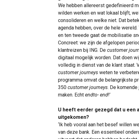
We hebben allereerst gedefinieerd 
wilden werken en wat lokaal blijft, we
consolideren en welke niet. Dat bete
agenda hebben, over de hele wereld. 
en ten tweede gaat de mobilisatie sne
Concreet: we zijn de afgelopen peri
klantreizen bij ING. De
customer jour
digitaal mogelijk worden. Dat doen w
volledig in dienst van de klant staat
customer journeys
weten te verbeter
programma omvat de belangrijkste pro
350
customer journeys
. De komende 
maken. Echt
endto- end
!’
U heeft eerder gezegd dat u een a
uitgekomen?
‘Ik heb vooral aan het besef willen w
van deze bank. Een essentieel onderde