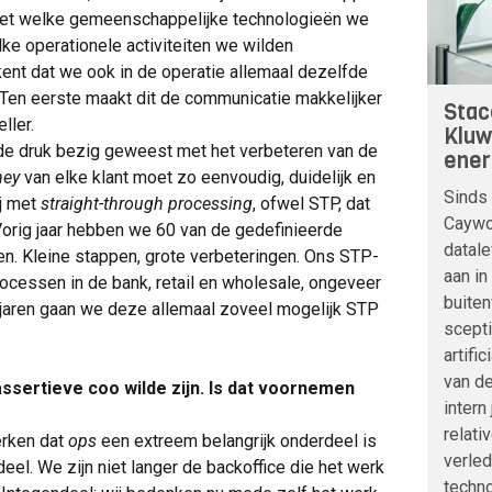
met welke gemeenschappelijke technologieën we
lke operationele activiteiten we wilden
kent dat we ook in de operatie allemaal dezelfde
Ten eerste maakt dit de communicatie makkelijker
Stac
ller.
Kluw
ode druk bezig geweest met het verbeteren van de
ener
ney
van elke klant moet zo eenvoudig, duidelijk en
Sinds 
ij met
straight-through processing
, ofwel STP, dat
Caywoo
. Vorig jaar hebben we 60 van de gedefinieerde
datale
en. Kleine stappen, grote verbeteringen. Ons STP-
aan in
cessen in de bank, retail en wholesale, ongeveer
buite
jaren gaan we deze allemaal zoveel mogelijk STP
scepti
artifi
van de
ssertieve coo wilde zijn. Is dat voornemen
intern
relati
erken dat
ops
een extreem belangrijk onderdeel is
verle
el. We zijn niet langer de backoffice die het werk
techno