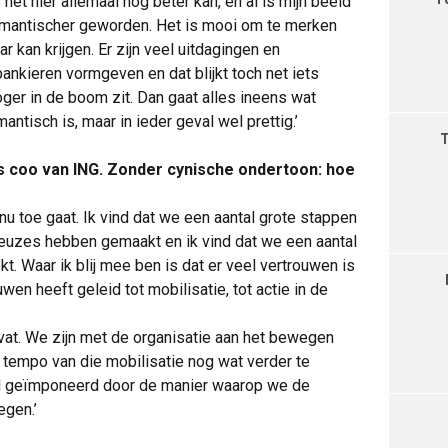
het hier allemaal nog beter kan, en al is mijn beeld
omantischer geworden. Het is mooi om te merken
r kan krijgen. Er zijn veel uitdagingen en
ankieren vormgeven en dat blijkt toch net iets
hoger in de boom zit. Dan gaat alles ineens wat
antisch is, maar in ieder geval wel prettig.’
als coo van ING. Zonder cynische ondertoon: hoe
nu toe gaat. Ik vind dat we een aantal grote stappen
keuzes hebben gemaakt en ik vind dat we een aantal
. Waar ik blij mee ben is dat er veel vertrouwen is
ouwen heeft geleid tot mobilisatie, tot actie in de
 vat. We zijn met de organisatie aan het bewegen
t tempo van die mobilisatie nog wat verder te
ral geïmponeerd door de manier waarop we de
egen.’