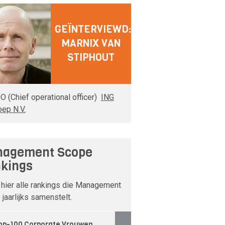
GEÏNTERVIEWD:
MARNIX VAN
STIPHOUT
O (Chief operational officer)
ING
oep N.V.
agement Scope
kings
 hier alle rankings die Management
jaarlijks samenstelt.
op-100 Corporate Vrouwen