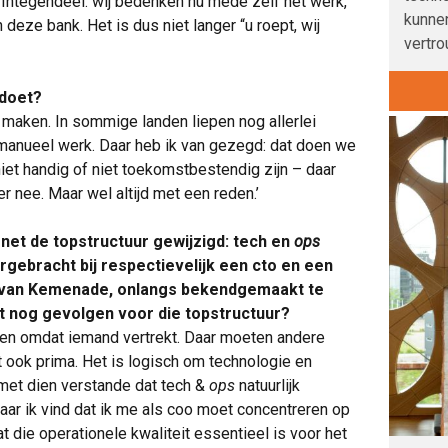
 Integendeel: wij bedenken nu mede zelf het werk,
kunnen
eze bank. Het is dus niet langer “u roept, wij
vertro
 doet?
s maken. In sommige landen liepen nog allerlei
anueel werk. Daar heb ik van gezegd: dat doen we
 niet handig of niet toekomstbestendig zijn – daar
 nee. Maar wel altijd met een reden.’
 net de topstructuur gewijzigd: tech en
ops
rgebracht bij respectievelijk een cto en een
n van Kemenade, onlangs bekendgemaakt te
at nog gevolgen voor die topstructuur?
sen omdat iemand vertrekt. Daar moeten andere
lt ook prima. Het is logisch om technologie en
, met dien verstande dat tech &
ops
natuurlijk
aar ik vind dat ik me als coo moet concentreren op
t die operationele kwaliteit essentieel is voor het