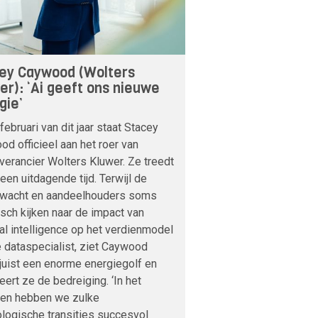
ey Caywood (Wolters
er): ‘Ai geeft ons nieuwe
gie’
februari van dit jaar staat Stacey
d officieel aan het roer van
verancier Wolters Kluwer. Ze treedt
 een uitdagende tijd. Terwijl de
nwacht en aandeelhouders soms
sch kijken naar de impact van
cial intelligence op het verdienmodel
 dataspecialist, ziet Caywood
 juist een enorme energiegolf en
veert ze de bedreiging. ‘In het
den hebben we zulke
logische transities succesvol