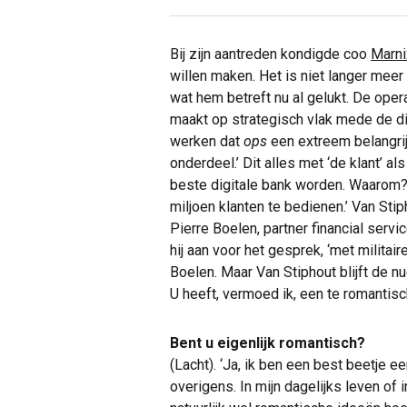
Bij zijn aantreden kondigde coo
Marni
willen maken. Het is niet langer meer ‘
wat hem betreft nu al gelukt. De opera
maakt op strategisch vlak mede de dien
werken dat
ops
een extreem belangri
onderdeel.’ Dit alles met ‘de klant’ a
beste digitale bank worden. Waarom?
miljoen klanten te bedienen.’ Van Stip
Pierre Boelen, partner financial servi
hij aan voor het gesprek, ‘met militai
Boelen. Maar Van Stiphout blijft de nu
U heeft, vermoed ik, een te romantisc
Bent u eigenlijk romantisch?
(Lacht). ‘Ja, ik ben een best beetje 
overigens. In mijn dagelijks leven of i