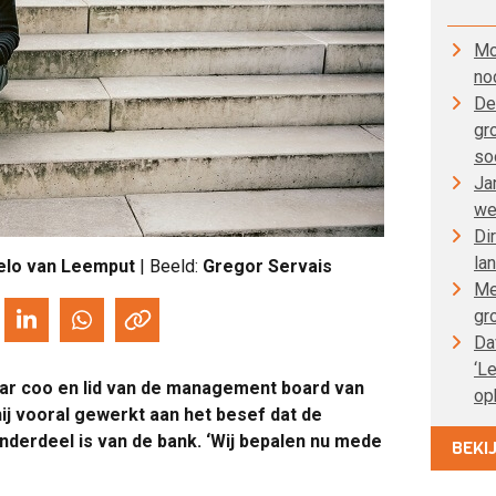
Mo
no
De
gr
so
Ja
we
Di
la
elo van Leemput
| Beeld:
Gregor Servais
Me
gr
Da
‘L
jaar coo en lid van de management board van
op
 hij vooral gewerkt aan het besef dat de
nderdeel is van de bank. ‘Wij bepalen nu mede
BEKI