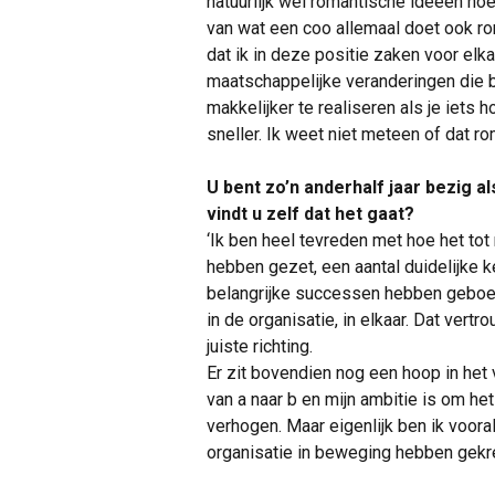
natuurlijk wel romantische ideeën hoe 
van wat een coo allemaal doet ook r
dat ik in deze positie zaken voor elkaa
maatschappelijke veranderingen die b
makkelijker te realiseren als je iets 
sneller. Ik weet niet meteen of dat rom
U bent zo’n anderhalf jaar bezig 
vindt u zelf dat het gaat?
‘Ik ben heel tevreden met hoe het tot 
hebben gezet, een aantal duidelijke 
belangrijke successen hebben geboekt
in de organisatie, in elkaar. Dat vertr
juiste richting.
Er zit bovendien nog een hoop in het
van a naar b en mijn ambitie is om he
verhogen. Maar eigenlijk ben ik voo
organisatie in beweging hebben gekr