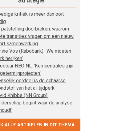
Strategie
edige kritiek is meer dan ooit
dig
 patstelling doorbreken: waarom
ote transities vragen om een nieuw
ort samenwerking
nine Vos (Rabobank): ‘We moeten
rk herijken’
recteur NEO NL: 'Kerncentrales zijn
ngetermijnprojecten'
nselijk oordeel is de schaarse
ondstof van het ai-tijdperk
vid Knibbe (NN Group):
eiderschap begint waar de analyse
houdt’
JK ALLE ARTIKELEN IN DIT THEMA