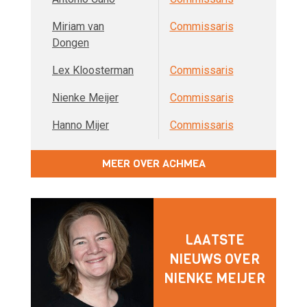
Miriam van
Commissaris
Dongen
Lex Kloosterman
Commissaris
Nienke Meijer
Commissaris
Hanno Mijer
Commissaris
MEER OVER ACHMEA
LAATSTE
NIEUWS OVER
NIENKE MEIJER