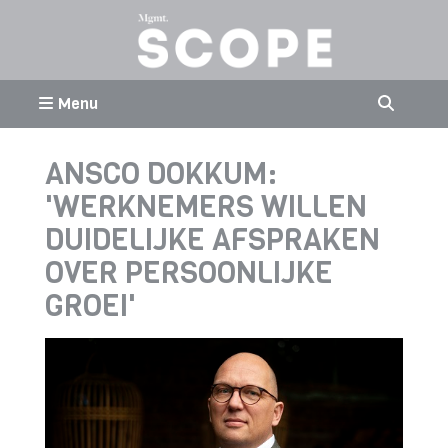
Menu
ANSCO DOKKUM:
'WERKNEMERS WILLEN
DUIDELIJKE AFSPRAKEN
OVER PERSOONLIJKE
GROEI'