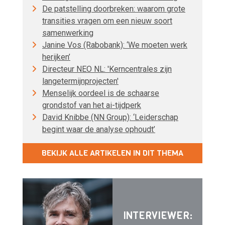
De patstelling doorbreken: waarom grote
transities vragen om een nieuw soort
samenwerking
Janine Vos (Rabobank): ‘We moeten werk
herijken’
Directeur NEO NL: 'Kerncentrales zijn
langetermijnprojecten'
Menselijk oordeel is de schaarse
grondstof van het ai-tijdperk
David Knibbe (NN Group): ‘Leiderschap
begint waar de analyse ophoudt’
BEKIJK ALLE ARTIKELEN IN DIT THEMA
INTERVIEWER: