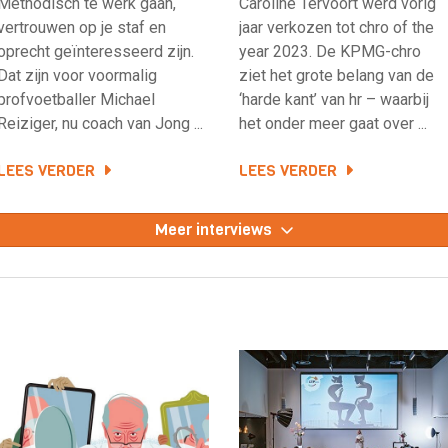
Methodisch te werk gaan,
Caroline Tervoort werd vorig
vertrouwen op je staf en
jaar verkozen tot chro of the
oprecht geïnteresseerd zijn.
year 2023. De KPMG-chro
Dat zijn voor voormalig
ziet het grote belang van de
profvoetballer Michael
‘harde kant’ van hr – waarbij
Reiziger, nu coach van Jong ...
het onder meer gaat over ...
LEES VERDER
LEES VERDER
Meer interviews