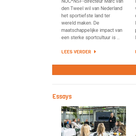
NOC*NSF-directeur Marc van
den Tweel wil van Nederland
het sportiefste land ter
wereld maken. De
maatschappelijke impact van
een sterke sportcultuur is ...
LEES VERDER
Essays