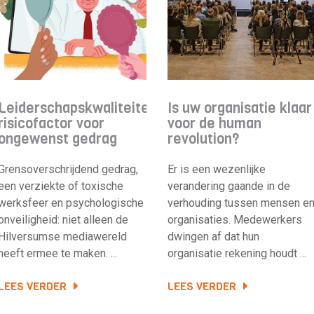
Leiderschapskwaliteiten
Is uw organisatie klaar
risicofactor voor
voor de human
ongewenst gedrag
revolution?
Grensoverschrijdend gedrag,
Er is een wezenlijke
een verziekte of toxische
verandering gaande in de
werksfeer en psychologische
verhouding tussen mensen e
onveiligheid: niet alleen de
organisaties. Medewerkers
Hilversumse mediawereld
dwingen af dat hun
heeft ermee te maken. ...
organisatie rekening houdt ...
LEES VERDER
LEES VERDER