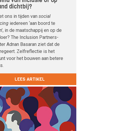
eind van inclusie of op
and dichtbij?
et ons in tijden van
social
cing
iedereen ‘aan boord te
’, in de maatschappij en op de
oer? The Inclusion Partners-
ter Adnan Basaran ziet dat de
regeert. Zelfreflectie is het
unt voor het bouwen aan betere
es.
LEES ARTIKEL