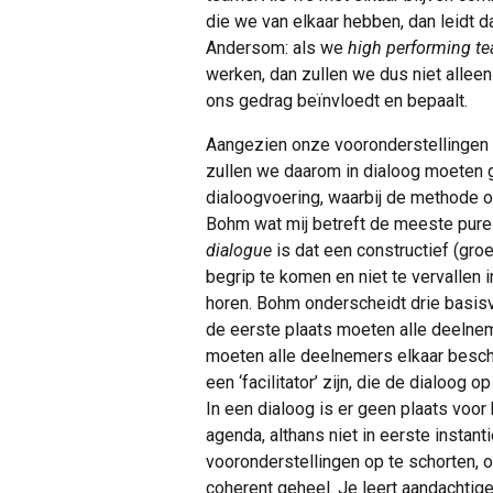
die we van elkaar hebben, dan leidt dat
Andersom: als we
high performing t
werken, dan zullen we dus niet allee
ons gedrag beïnvloedt en bepaalt.
Aangezien onze vooronderstellingen 
zullen we daarom in dialoog moeten g
dialoogvoering, waarbij de methode o
Bohm wat mij betreft de meeste pure
dialogue
is dat een constructief (gro
begrip te komen en niet te vervallen 
horen. Bohm onderscheidt drie basi
de eerste plaats moeten alle deelne
moeten alle deelnemers elkaar besch
een ‘facilitator’ zijn, die de dialoog 
In een dialoog is er geen plaats voor h
agenda, althans niet in eerste instan
vooronderstellingen op te schorten, 
coherent geheel. Je leert aandachtige