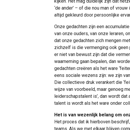
kijken. Het mag duidelijk zijn dat h
‘de ander’ – of die nou man of vrouw i
altijd gekleurd door persoonlijke erva
Onze gedachten zijn een accumulati
van onze ouders, van onze leraren, o
dat onze gedachten zich mengen me
zichzelf is die vermenging ook geen
er niet van bewust zijn dat die verm
waarneming gaan bepalen, dan worden
gedachten creëren als het ware ‘feite
eens sociale wezens zijn: we zijn va
Die collectieve druk verankert die ‘fei
wijze van voorbeeld, maar genoeg me
leiderschapstalent is’, dan wordt dat
talent is wordt als het ware onder co
Het is van wezenlijk belang om on
Het proces dat ik hierboven beschrijf, 
teams. Als we met elkaar blijven c