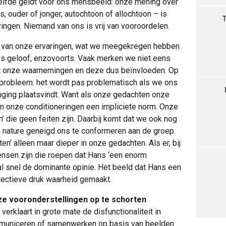
etzelfde geldt voor ons mensbeeld: onze mening over
s, ouder of jonger, autochtoon of allochtoon – is
ringen. Niemand van ons is vrij van vooroordelen.
e van onze ervaringen, wat we meegekregen hebben
ns geloof, enzovoorts. Vaak merken we niet eens
t onze waarnemingen en deze dus beïnvloeden. Op
 probleem: het wordt pas problematisch als we ons
enging plaatsvindt. Want als onze gedachten onze
 onze conditioneringen een impliciete norm. Onze
n’ die geen feiten zijn. Daarbij komt dat we ook nog
n nature geneigd ons te conformeren aan de groep.
ten’ alleen maar dieper in onze gedachten. Als er, bij
nsen zijn die roepen dat Hans ‘een enorm
 al snel de dominante opinie. Het beeld dat Hans een
llectieve druk waarheid gemaakt.
ze vooronderstellingen op te schorten
verklaart in grote mate de disfunctionaliteit in
ommuniceren of samenwerken op basis van beelden