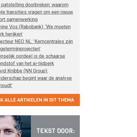
 patstelling doorbreken: waarom
ote transities vragen om een nieuw
ort samenwerking
nine Vos (Rabobank): ‘We moeten
rk herijken’
recteur NEO NL: 'Kerncentrales zijn
ngetermijnprojecten'
nselijk oordeel is de schaarse
ondstof van het ai-tijdperk
vid Knibbe (NN Group):
eiderschap begint waar de analyse
houdt’
JK ALLE ARTIKELEN IN DIT THEMA
TEKST DOOR: