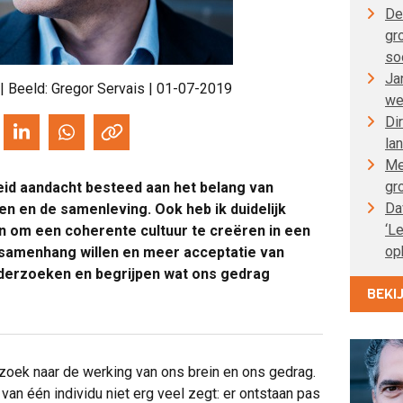
De
gr
so
Ja
| Beeld: Gregor Servais | 01-07-2019
we
Di
la
Me
gr
reid aandacht besteed aan het belang van
Da
ven en de samenleving. Ook heb ik duidelijk
‘L
jn om een coherente cultuur te creëren in een
op
 samenhang willen en meer acceptatie van
nderzoeken en begrijpen wat ons gedrag
BEKI
oek naar de werking van ons brein en ons gedrag.
van één individu niet erg veel zegt: er ontstaan pas