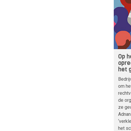
Op h
opre
het 
Bedrij
om het
rechtv
de org
ze ge
Adnan
‘verkl
het sc