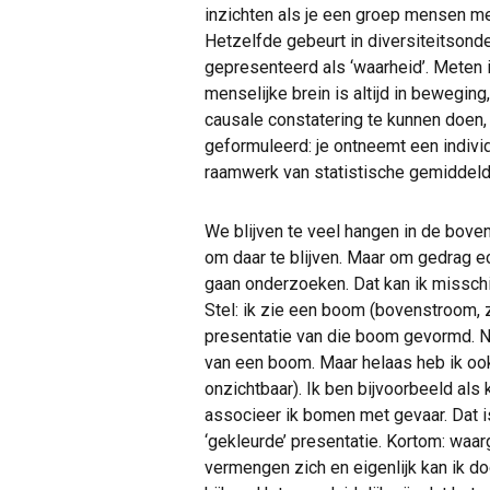
inzichten als je een groep mensen m
Hetzelfde gebeurt in diversiteitson
gepresenteerd als ‘waarheid’. Meten i
menselijke brein is altijd in beweging
causale constatering te kunnen doen,
geformuleerd: je ontneemt een indivi
raamwerk van statistische gemiddeld
We blijven te veel hangen in de boven
om daar te blijven. Maar om gedrag e
gaan onderzoeken. Dat kan ik misschi
Stel: ik zie een boom (bovenstroom, z
presentatie van die boom gevormd. Ni
van een boom. Maar helaas heb ik o
onzichtbaar). Ik ben bijvoorbeeld als
associeer ik bomen met gevaar. Dat is
‘gekleurde’ presentatie. Kortom: wa
vermengen zich en eigenlijk kan ik d