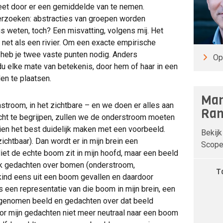
eet door er een gemiddelde van te nemen.
derzoeken: abstracties van groepen worden
s weten, toch? Een misvatting, volgens mij. Het
, net als een rivier. Om een exacte empirische
 heb je twee vaste punten nodig. Anders
Op
du elke mate van betekenis, door hem of haar in een
en te plaatsen.
Man
stroom, in het zichtbare – en we doen er alles aan
Ran
cht te begrijpen, zullen we de onderstroom moeten
en het best duidelijk maken met een voorbeeld.
Bekijk
ichtbaar). Dan wordt er in mijn brein een
Scope 
et de echte boom zit in mijn hoofd, maar een beeld
ok gedachten over bomen (onderstroom,
T
 kind eens uit een boom gevallen en daardoor
 een representatie van die boom in mijn brein, een
argenomen beeld en gedachten over dat beeld
oor mijn gedachten niet meer neutraal naar een boom