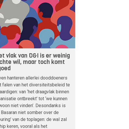
et vlak van D&I is er weinig
chte wil, maar toch komt
goed
ven hanteren allerlei dooddoeners
 falen van het diversiteitsbeleid te
aardigen: van ‘het draagvlak binnen
anisatie ontbreekt’ tot ‘we kunnen
woon niet vinden’. Desondanks is
 Basaran niet somber over de
euring’ van de toplagen: de wal zal
hip keren, vooral als het