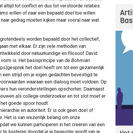
 altijd tot conflict en dus tot verstoorde relaties.
Art
eams
willen of naar een bepaald doel toe willen
Bas
n naar gedrag moeten kijken maar vooral naar wat
grotendeels worden bepaald door het collectief,
aan met elkaar. Er zijn vele methoden van
ntwikkeld door natuurkundige en filosoof David
 vorm is. Het basisprincipe van de
Bohmian
eps)gesprek het doel heeft om tot een gezamenlijk
in een strijd om je eigen gedachten bevestigd te
svoorwaarden waaraan een dialoog moet voldoen. Op
mers hun veronderstellingen opschorten. Daarnaast
ouwen als collega-onderzoeker en tot slot moet er
op het goede spoor houdt.
iërarchie en autoriteit. Er is ook geen doel of
tie. Het is van wezenlijk belang om onze
opdat we kunnen participeren in het creëren van een
r te luisteren doordat je je bewuster wordt van je