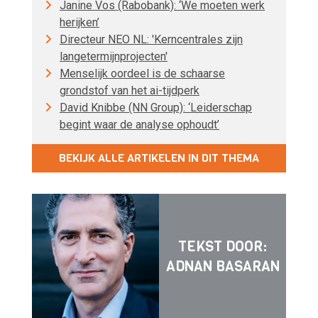
Janine Vos (Rabobank): ‘We moeten werk
herijken’
Directeur NEO NL: 'Kerncentrales zijn
langetermijnprojecten'
Menselijk oordeel is de schaarse
grondstof van het ai-tijdperk
David Knibbe (NN Group): ‘Leiderschap
begint waar de analyse ophoudt’
BEKIJK ALLE ARTIKELEN IN DIT THEMA
TEKST DOOR:
ADNAN BASARAN