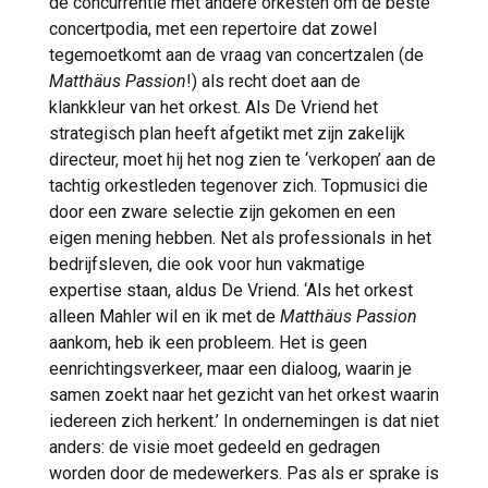
de concurrentie met andere orkesten om de beste
concertpodia, met een repertoire dat zowel
tegemoetkomt aan de vraag van concertzalen (de
Matthäus Passion
!) als recht doet aan de
klankkleur van het orkest. Als De Vriend het
strategisch plan heeft afgetikt met zijn zakelijk
directeur, moet hij het nog zien te ‘verkopen’ aan de
tachtig orkestleden tegenover zich. Topmusici die
door een zware selectie zijn gekomen en een
eigen mening hebben. Net als professionals in het
bedrijfsleven, die ook voor hun vakmatige
expertise staan, aldus De Vriend. ‘Als het orkest
alleen Mahler wil en ik met de
Matthäus Passion
aankom, heb ik een probleem. Het is geen
eenrichtingsverkeer, maar een dialoog, waarin je
samen zoekt naar het gezicht van het orkest waarin
iedereen zich herkent.’ In ondernemingen is dat niet
anders: de visie moet gedeeld en gedragen
worden door de medewerkers. Pas als er sprake is