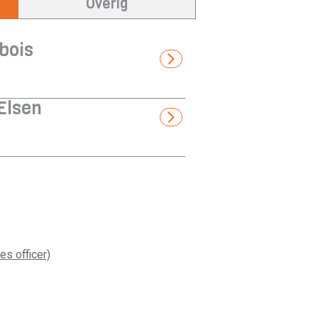
Overig
abois
Elsen
s officer)