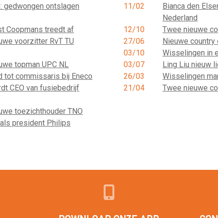
: gedwongen ontslagen
11/02
Bianca den Else
Nederland
st Coopmans treedt af
12/10
Twee nieuwe co
uwe voorzitter RvT TU
27/06
Nieuwe country 
03/10
Wisselingen in 
euwe topman UPC NL
03/07
Ling Liu nieuw l
 tot commissaris bij Eneco
26/03
Wisselingen man
t CEO van fusiebedrijf
21/04
Twee nieuwe co
uwe toezichthouder TNO
als president Philips