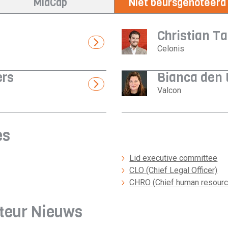
MidCap
Niet beursgenoteerd
Christian T
Celonis
rs
Bianca den 
Valcon
es
Lid executive committee
CLO (Chief Legal Officer)
CHRO (Chief human resource
cteur Nieuws