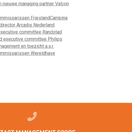
n nieuwe managing partner Valcon
mmissarissen FrieslandCampina
director Arcadis Nederland
executive committee Randstad
id executive committee Philips
agement en toezicht a.s.r.
mmissarissen Wereldhave