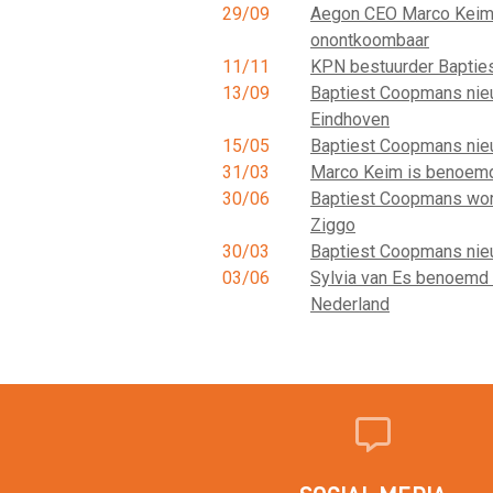
29/09
Aegon CEO Marco Keim
onontkoombaar
11/11
KPN bestuurder Baptie
13/09
Baptiest Coopmans nie
Eindhoven
15/05
Baptiest Coopmans ni
31/03
Marco Keim is benoemd
30/06
Baptiest Coopmans word
Ziggo
30/03
Baptiest Coopmans nie
03/06
Sylvia van Es benoemd 
Nederland