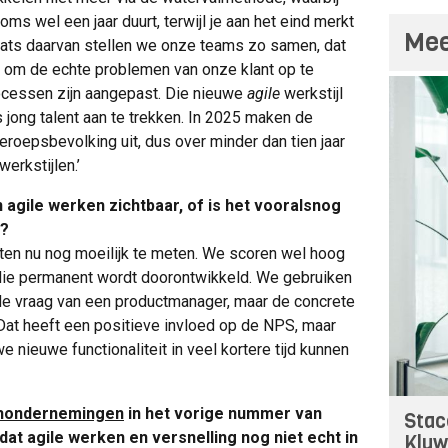
ms wel een jaar duurt, terwijl je aan het eind merkt
Mee
plaats daarvan stellen we onze teams zo samen, dat
n om de echte problemen van onze klant op te
ocessen zijn aangepast. Die nieuwe
agile
werkstijl
 jong talent aan te trekken. In 2025 maken de
eroepsbevolking uit, dus over minder dan tien jaar
erkstijlen.’
n agile werken zichtbaar, of is het vooralsnog
t?
aten nu nog moeilijk te meten. We scoren wel hoog
die permanent wordt doorontwikkeld. We gebruiken
de vraag van een productmanager, maar de concrete
Dat heeft een positieve invloed op de NPS, maar
 nieuwe functionaliteit in veel kortere tijd kunnen
chondernemingen
in het vorige nummer van
Stac
 agile werken en versnelling nog niet echt in
Kluw