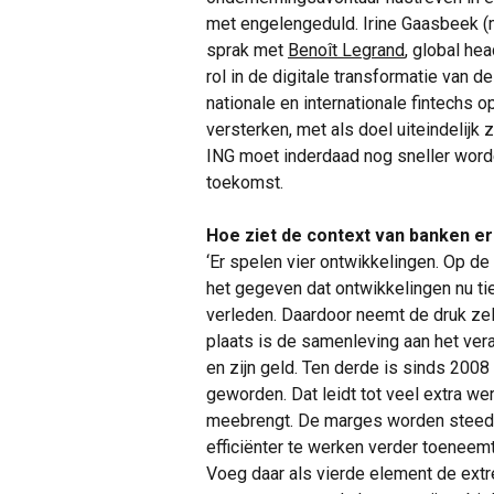
met engelengeduld. Irine Gaasbeek (m
sprak met
Benoît Legrand
, global hea
rol in de digitale transformatie van de
nationale en internationale fintechs 
versterken, met als doel uiteindelijk 
ING moet inderdaad nog sneller worde
toekomst.
Hoe ziet de context van banken er
‘Er spelen vier ontwikkelingen. Op de 
het gegeven dat ontwikkelingen nu tie
verleden. Daardoor neemt de druk zel
plaats is de samenleving aan het vera
en zijn geld. Ten derde is sinds 2008
geworden. Dat leidt tot veel extra we
meebrengt. De marges worden steeds 
efficiënter te werken verder toeneemt
Voeg daar als vierde element de extr