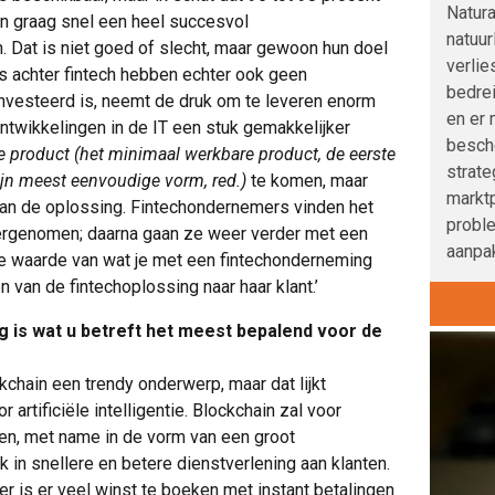
Natura
on graag snel een heel succesvol
natuur
Dat is niet goed of slecht, maar gewoon hun doel
verlie
ts achter fintech hebben echter ook geen
bedre
nvesteerd is, neemt de druk om te leveren enorm
en er 
 ontwikkelingen in de IT een stuk gemakkelijker
besche
 product (het minimaal werkbare product, de eerste
strat
ijn meest eenvoudige vorm, red.)
te komen, maar
marktp
van de oplossing. Fintechondernemers vinden het
probl
overgenomen; daarna gaan ze weer verder met een
aanpak
de waarde van wat je met een fintechonderneming
 van de fintechoplossing naar haar klant.’
 is wat u betreft het meest bepalend voor de
ckchain een trendy onderwerp, maar dat lijkt
 artificiële intelligentie. Blockchain zal voor
en, met name in de vorm van een groot
 in snellere en betere dienstverlening aan klanten.
r is er veel winst te boeken met instant betalingen