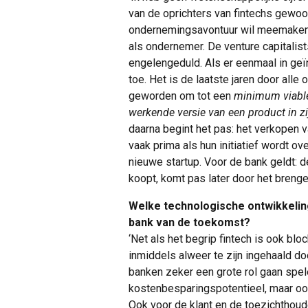
van de oprichters van fintechs gewo
ondernemingsavontuur wil meemaken. 
als ondernemer. De venture capitalis
engelengeduld. Als er eenmaal in geï
toe. Het is de laatste jaren door alle
geworden om tot een
minimum viable
werkende versie van een product in z
daarna begint het pas: het verkopen 
vaak prima als hun initiatief wordt 
nieuwe startup. Voor de bank geldt: 
koopt, komt pas later door het brengen
Welke technologische ontwikkeling
bank van de toekomst?
‘Net als het begrip fintech is ook blo
inmiddels alweer te zijn ingehaald door
banken zeker een grote rol gaan spel
kostenbesparingspotentieel, maar ook
Ook voor de klant en de toezichthoude