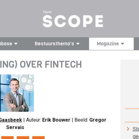
abase
Bestuursthema's
Magazine
ING) OVER FINTECH
 Gaasbeek
| Auteur:
Erik Bouwer
| Beeld:
Gregor
Servais
St
ge