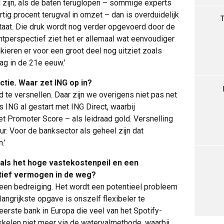
l zijn, als de baten teruglopen – sommige experts
ig procent terugval in omzet – dan is overduidelijk
taat. Die druk wordt nog verder opgevoerd door de
ntperspectief ziet het er allemaal wat eenvoudiger
ankieren er voor een groot deel nog uitziet zoals
 dag in de 21e eeuw.’
ctie. Waar zet ING op in?
e versnellen. Daar zijn we overigens niet pas net
 ING al gestart met ING Direct, waarbij
t Promoter Score – als leidraad gold. Versnelling
uur. Voor de banksector als geheel zijn dat
.’
 als het hoge vastekostenpeil en een
atief vermogen in de weg?
een bedreiging. Het wordt een potentieel probleem
langrijkste opgave is onszelf flexibeler te
 eerste bank in Europa die veel van het Spotify-
elen niet meer via de watervalmethode, waarbij