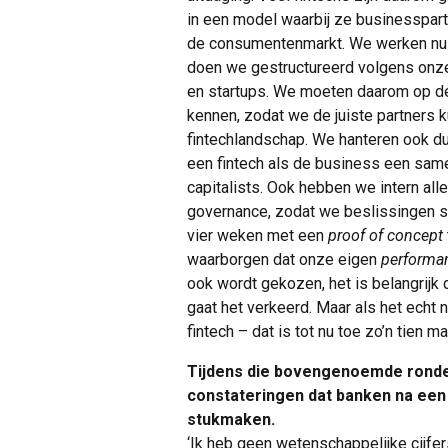
in een model waarbij ze businesspartn
de consumentenmarkt. We werken nu 
doen we gestructureerd volgens onze 
en startups. We moeten daarom op d
kennen, zodat we de juiste partners k
fintechlandschap. We hanteren ook du
een fintech als de business een same
capitalists. Ook hebben we intern alle
governance, zodat we beslissingen sn
vier weken met een
proof of concept
waarborgen dat onze eigen
performa
ook wordt gekozen, het is belangrijk 
gaat het verkeerd. Maar als het echt
fintech – dat is tot nu toe zo’n tien m
Tijdens die bovengenoemde rondet
constateringen dat banken na ee
stukmaken.
‘Ik heb geen wetenschappelijke cijfer