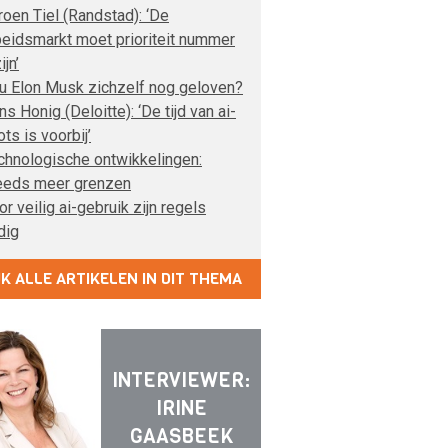
roen Tiel (Randstad): ‘De
beidsmarkt moet prioriteit nummer
ijn’
u Elon Musk zichzelf nog geloven?
s Honig (Deloitte): ‘De tijd van ai-
ots is voorbij’
chnologische ontwikkelingen:
eeds meer grenzen
r veilig ai-gebruik zijn regels
dig
JK ALLE ARTIKELEN IN DIT THEMA
INTERVIEWER:
IRINE
GAASBEEK