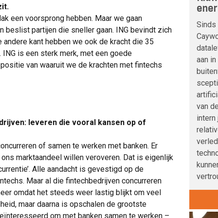
ener
it.
 vlak een voorsprong hebben. Maar we gaan
Sinds 
n beslist partijen die sneller gaan. ING bevindt zich
Caywoo
e andere kant hebben we ook de kracht die 35
datale
. ING is een sterk merk, met een goede
aan in
 positie van waaruit we de krachten met fintechs
buite
scepti
artifi
van de
intern
drijven: leveren die vooral kansen op of
relati
verle
 concurreren of samen te werken met banken. Er
techno
n ons marktaandeel willen veroveren. Dat is eigenlijk
kunnen
currentie’. Alle aandacht is gevestigd op de
vertro
intechs. Maar al die fintechbedrijven concurreren
 meer omdat het steeds weer lastig blijkt om veel
elheid, maar daarna is opschalen de grootste
m geïnteresseerd om met banken samen te werken –