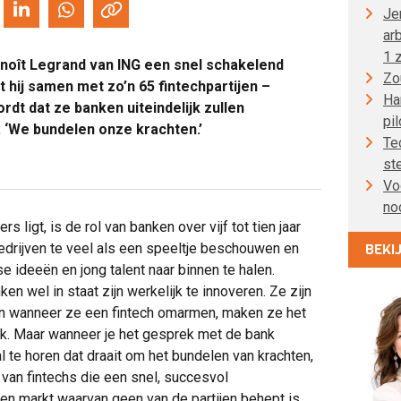
Je
ar
1 z
enoît Legrand van ING een snel schakelend
Zo
 hij samen met zo’n 65 fintechpartijen –
Han
dt dat ze banken uiteindelijk zullen
pil
: ‘We bundelen onze krachten.’
Te
st
Voo
no
s ligt, is de rol van banken over vijf tot tien jaar
edrijven te veel als een speeltje beschouwen en
BEKI
 ideeën en jong talent naar binnen te halen.
en wel in staat zijn werkelijk te innoveren. Ze zijn
en wanneer ze een fintech omarmen, maken ze het
k. Maar wanneer je het gesprek met de bank
al te horen dat draait om het bundelen van krachten,
 van fintechs die een snel, succesvol
en markt waarvan geen van de partijen behept is