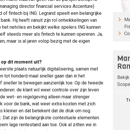
anaging director financial services Accenture)
d of fintech bij ING. Legrand speelt een belangrijke
Ma
 bank. Hij heeft vanuit zijn rol ontwikkelingen van
Fr
op het netvlies en bekijkt welke spelers ING kunnen
Co
zelf steeds meer als fintech te kunnen opereren. Ja,
n, maar is al jaren volop bezig met de eigen
Man
 op dit moment uit?
Ran
eerste plaats natuurlijk digitalisering, samen met
n tot honderd maal sneller gaan dan in het
Bekijk
f sneller te bewegen aanzienlijk toe. Op de tweede
Scope 
nderen: de klant wil weer controle over zijn leven
 de wet- en regelgeving alleen maar strenger
T
rk voor de bank, wat weer extra kosten met zich
kleiner en dat betekent dat de druk om nog
. Dat zijn de belangrijkste contextuele elementen.
eem lage rentestand aan toe. Ook al zitten we in