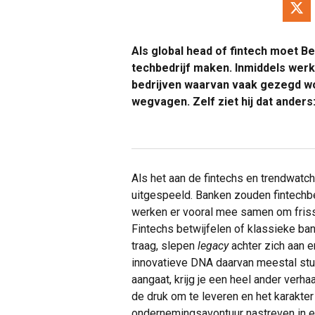
Als global head of fintech moet B
techbedrijf maken. Inmiddels werkt
bedrijven waarvan vaak gezegd wor
wegvagen. Zelf ziet hij dat anders
Als het aan de fintechs en trendwatcher
uitgespeeld. Banken zouden fintechb
werken er vooral mee samen om frisse
Fintechs betwijfelen of klassieke bank
traag, slepen
legacy
achter zich aan 
innovatieve DNA daarvan meestal stu
aangaat, krijg je een heel ander verha
de druk om te leveren en het karakter
ondernemingsavontuur nastreven in e