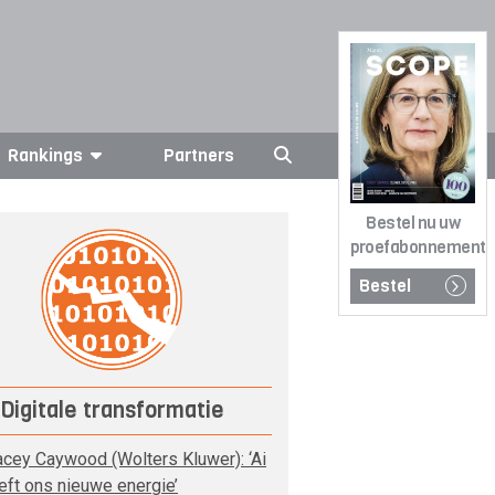
Rankings
Partners
Bestel nu uw
proefabonnement
Bestel
Digitale transformatie
acey Caywood (Wolters Kluwer): ‘Ai
eft ons nieuwe energie’