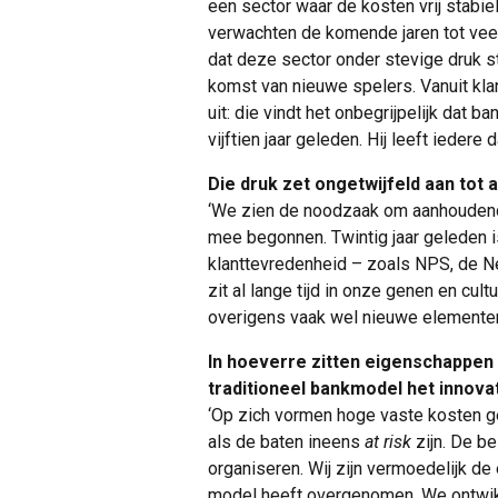
een sector waar de kosten vrij stabie
verwachten de komende jaren tot veert
dat deze sector onder stevige druk s
komst van nieuwe spelers. Vanuit kla
uit: die vindt het onbegrijpelijk dat b
vijftien jaar geleden. Hij leeft iedere
Die druk zet ongetwijfeld aan tot a
‘We zien de noodzaak om aanhoudend t
mee begonnen. Twintig jaar geleden is
klanttevredenheid – zoals NPS, de Ne
zit al lange tijd in onze genen en cult
overigens vaak wel nieuwe elementen
In hoeverre zitten eigenschappen
traditioneel bankmodel het innov
‘Op zich vormen hoge vaste kosten g
als de baten ineens
at risk
zijn. De be
organiseren. Wij zijn vermoedelijk de
model heeft overgenomen. We ontwikk