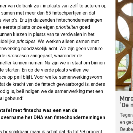
er van de bank zijn, in plaats van zelf te acteren op
samen met meer dan 65 fintechpartijen en dat
vier p’s. Er zijn duizenden fintechondernemingen
e eerste plaats onze eigen
prioriteiten
goed
unnen kiezen in plaats van te verdwalen in het
idelijke
principes
. We werken alleen samen met
nwerking noodzakelijk acht. We zijn geen venture
rlei
processen
aangepast, waaronder de
eller kunnen nemen. Nu zijn we in staat om binnen
te starten. En op de vierde plaats willen we
nce
op peil blijft. Voor welke samenwerkingsvorm
dat de kracht van de fintech gewaarborgd is, anders
 nodig is, beëindigen we de samenwerking met een
Marc
aal gebeurd.’
‘De n
afel met fintechs was een van de
Tegen
n overname het DNA van fintechondernemingen
en geo
Beuke
s beschikbaar, maar ik schat dat 95 tot 98 procent