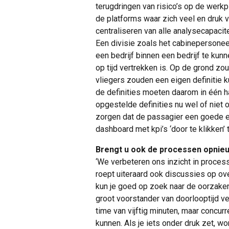
terugdringen van risico’s op de werk
de platforms waar zich veel en druk v
centraliseren van alle analysecapacite
Een divisie zoals het cabineperson
een bedrijf binnen een bedrijf te kun
op tijd vertrekken is. Op de grond z
vliegers zouden een eigen definitie 
de definities moeten daarom in één h
opgestelde definities nu wel of niet
zorgen dat de passagier een goede e
dashboard met kpi’s ‘door te klikken’
Brengt u ook de processen opnieu
‘We verbeteren ons inzicht in proces
roept uiteraard ook discussies op ove
kun je goed op zoek naar de oorzaken 
groot voorstander van doorlooptijd v
time van vijftig minuten, maar concur
kunnen. Als je iets onder druk zet, w