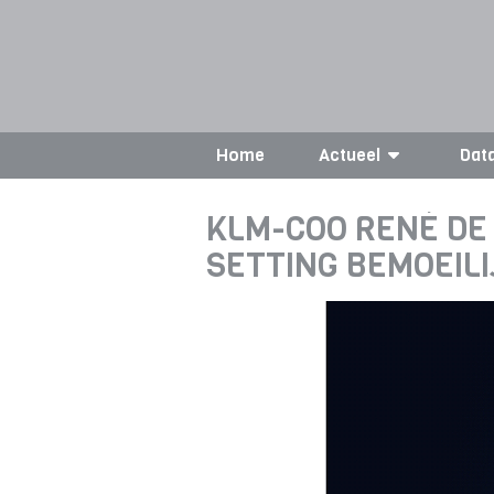
Home
Actueel
Dat
KLM-COO RENÉ DE
SETTING BEMOEILI