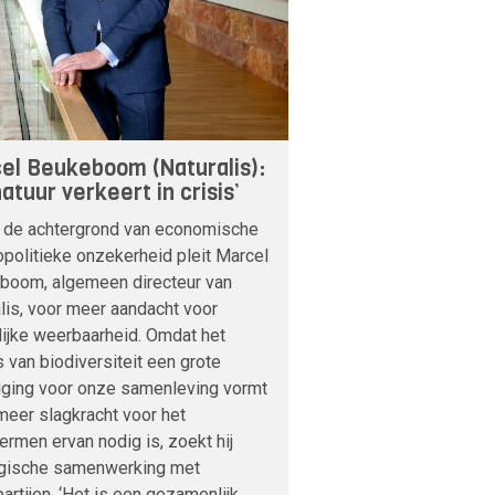
el Beukeboom (Naturalis):
atuur verkeert in crisis’
 de achtergrond van economische
politieke onzekerheid pleit Marcel
boom, algemeen directeur van
lis, voor meer aandacht voor
lijke weerbaarheid. Omdat het
s van biodiversiteit een grote
iging voor onze samenleving vormt
meer slagkracht voor het
rmen ervan nodig is, zoekt hij
egische samenwerking met
artijen. ‘Het is een gezamenlijk