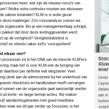
processen heen: wat zijn de nieuwe risico’s van
 ruim? Welke extra controles moeten we inbouwen
de cabine belanden? KLM is in ieder geval
n deze maatregel. Zo’n risicoanalyse voeren we
 de organisatie. Als je een managementlaag schrapt,
n pakket dat door deze leidinggevenden werd
t op de veiligheid? Veiligheidsbeleid is
ctief en steeds vaker zelfs ‘voorspellend’.
d elkaar niet?
Stac
n processen zit in het DNA van de meeste KLM’ers.
Kluw
geving, maar het is voor KLM ook de borging van
ener
at daardoor per definitie wat langzamer. Veel
ng’,denk aan de administratie bij het onderhoud van
Sinds 
 papieren checklists en handboeken heeft vervangen.
Caywoo
 runnen van de organisatie gaat aanzienlijk sneller.
datale
it korte- en lange termijn acties. We maken
aan in
aar vijf aandachtsgebieden met goed meetbare
buite
aken waar we dit jaar verder op focussen, is het
scepti