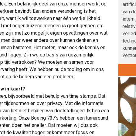
plek. Een belangrijk deel van onze mensen werkt op
artifi
erkeer bevindt. Een andere verandering is het
van de
it, want ik wil toewerken naar één werkelijkheid.
intern
eel met negenduizend mensen is groot genoeg om
relati
nen zijn, met zo mogelijk eigen opvattingen over wat
verle
ou men daar weer anders over kunnen denken en
techno
kunnen hanteren. Het meten, maar ook de kennis en
kunnen
and liggen. Zijn we op basis van gezamenlijk
vertro
 op tijd vertrokken? We moeten er samen voor
rvaring heeft. We hebben nu de tooling om in ons
 tot op de bodem van een probleem.’
w in kaart?
sen, bijvoorbeeld met behulp van time stamps. Dat
r tijdsnormen en over privacy. Met die informatie
van het niet behalen van doelstellingen. Ik ben een
erkorting. Onze Boeing 737’s hebben een turnaround
renten doen het sneller. Dat moeten wij dus ook
ordt de kwaliteit hoger: er komt meer focus en