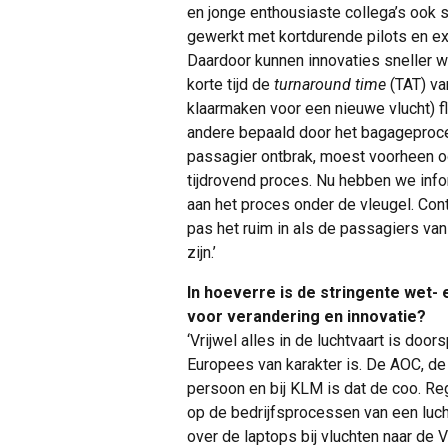
en jonge enthousiaste collega’s ook s
gewerkt met kortdurende pilots en e
Daardoor kunnen innovaties sneller 
korte tijd de
turnaround time
(TAT) va
klaarmaken voor een nieuwe vlucht) f
andere bepaald door het bagageproces
passagier ontbrak, moest voorheen o
tijdrovend proces. Nu hebben we inf
aan het proces onder de vleugel. Cont
pas het ruim in als de passagiers va
zijn.’
In hoeverre is de stringente wet-
voor verandering en innovatie?
‘Vrijwel alles in de luchtvaart is doo
Europees van karakter is. De AOC, de 
persoon en bij KLM is dat de coo. Re
op de bedrijfsprocessen van een luc
over de laptops bij vluchten naar de 