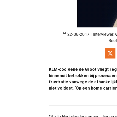
22-06-2017 | Interviewer:
Beel
KLM-coo René de Groot vliegt rege
binnenuit betrokken bij processe
frustratie vanwege de afhankelijkh
niet voldoet. ‘Op een home carrier
Of alle Nederlanders ermee vliegen o