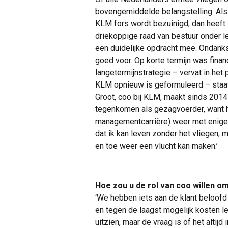
bovengemiddelde belangstelling. Als A
KLM fors wordt bezuinigd, dan heeft 
driekoppige raad van bestuur onder le
een duidelijke opdracht mee. Ondanks 
goed voor. Op korte termijn was financ
langetermijnstrategie – vervat in he
KLM opnieuw is geformuleerd – staat
Groot, coo bij KLM, maakt sinds 2014 
tegenkomen als gezagvoerder, want hi
managementcarrière) weer met enige 
dat ik kan leven zonder het vliegen, ma
en toe weer een vlucht kan maken.’
Hoe zou u de rol van coo willen o
‘We hebben iets aan de klant beloofd
en tegen de laagst mogelijk kosten l
uitzien, maar de vraag is of het altijd