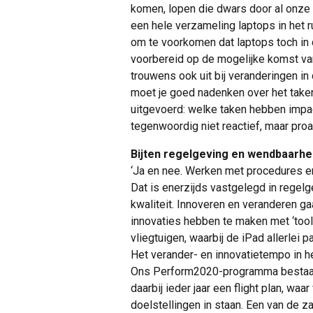
komen, lopen die dwars door al onze 
een hele verzameling laptops in het
om te voorkomen dat laptops toch in 
voorbereid op de mogelijke komst va
trouwens ook uit bij veranderingen in
moet je goed nadenken over het take
uitgevoerd: welke taken hebben impac
tegenwoordig niet reactief, maar proa
Bijten regelgeving en wendbaarhei
‘Ja en nee. Werken met procedures e
Dat is enerzijds vastgelegd in regel
kwaliteit. Innoveren en veranderen ga
innovaties hebben te maken met ‘tooli
vliegtuigen, waarbij de iPad allerlei
Het verander- en innovatietempo in het
Ons Perform2020-programma bestaat u
daarbij ieder jaar een flight plan, w
doelstellingen in staan. Een van de z