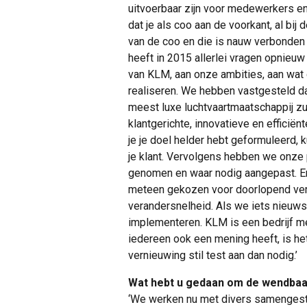
uitvoerbaar zijn voor medewerkers en 
dat je als coo aan de voorkant, al bij
van de coo en die is nauw verbonde
heeft in 2015 allerlei vragen opnieu
van KLM, aan onze ambities, aan wat 
realiseren. We hebben vastgesteld d
meest luxe luchtvaartmaatschappij z
klantgerichte, innovatieve en efficië
je je doel helder hebt geformuleerd, 
je klant. Vervolgens hebben we onze
genomen en waar nodig aangepast. En 
meteen gekozen voor doorlopend verb
verandersnelheid. Als we iets nieuws
implementeren. KLM is een bedrijf me
iedereen ook een mening heeft, is het
vernieuwing stil test aan dan nodig.’
Wat hebt u gedaan om de wendbaa
‘We werken nu met divers samenges