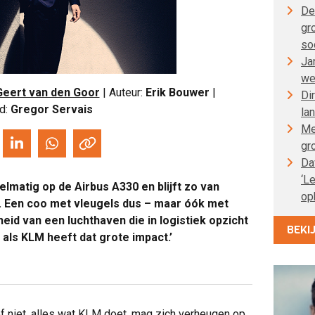
De
gr
so
Ja
we
Geert van den Goor
| Auteur:
Erik Bouwer
|
Di
d:
Gregor Servais
la
Me
gr
Da
‘L
lmatig op de Airbus A330 en blijft zo van
op
n. Een coo met vleugels dus – maar óók met
eid van een luchthaven die in logistiek opzicht
BEKI
 als KLM heeft dat grote impact.’
f niet, alles wat KLM doet, mag zich verheugen op