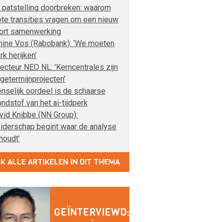
 patstelling doorbreken: waarom
ote transities vragen om een nieuw
ort samenwerking
nine Vos (Rabobank): ‘We moeten
rk herijken’
recteur NEO NL: 'Kerncentrales zijn
ngetermijnprojecten'
nselijk oordeel is de schaarse
ondstof van het ai-tijdperk
vid Knibbe (NN Group):
eiderschap begint waar de analyse
houdt’
JK ALLE ARTIKELEN IN DIT THEMA
GEÏNTERVIEWD: