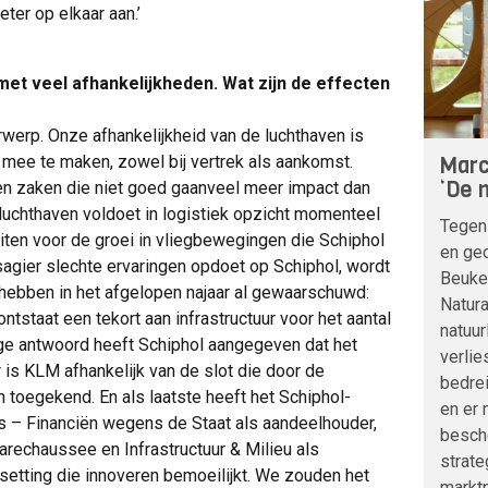
ter op elkaar aan.’
et veel afhankelijkheden. Wat zijn de effecten
werp. Onze afhankelijkheid van de luchthaven is
Marc
 mee te maken, zowel bij vertrek als aankomst.
‘De n
n zaken die niet goed gaanveel meer impact dan
luchthaven voldoet in logistiek opzicht momenteel
Tegen
iteiten voor de groei in vliegbewegingen die Schiphol
en geo
agier slechte ervaringen opdoet op Schiphol, wordt
Beuke
ebben in het afgelopen najaar al gewaarschuwd:
Natura
ntstaat een tekort aan infrastructuur voor het aantal
natuur
ige antwoord heeft Schiphol aangegeven dat het
verlie
is KLM afhankelijk van de slot die door de
bedre
 toegekend. En als laatste heeft het Schiphol-
en er 
s – Financiën wegens de Staat als aandeelhouder,
besche
rechaussee en Infrastructuur & Milieu als
strat
setting die innoveren bemoeilijkt. We zouden het
marktp