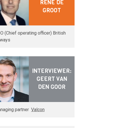
RENÉ DE
GROOT
O (Chief operating officer) British
rways
INTERVIEWER:
GEERT VAN
DEN GOOR
naging partner
Valcon