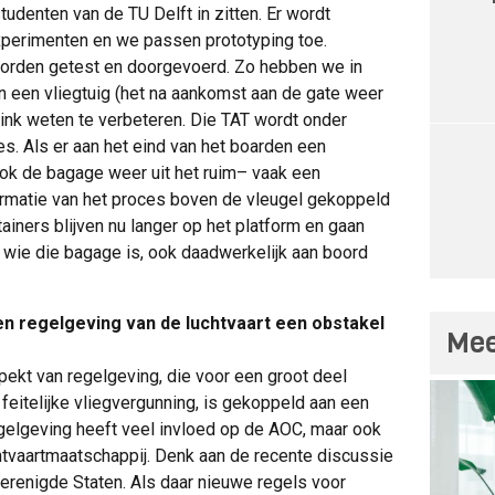
tudenten van de TU Delft in zitten. Er wordt
xperimenten en we passen prototyping toe.
worden getest en doorgevoerd. Zo hebben we in
n een vliegtuig (het na aankomst aan de gate weer
link weten te verbeteren. Die TAT wordt onder
. Als er aan het eind van het boarden een
ok de bagage weer uit het ruim– vaak een
ormatie van het proces boven de vleugel gekoppeld
ainers blijven nu langer op het platform en gaan
n wie die bagage is, ook daadwerkelijk aan boord
 en regelgeving van de luchtvaart een obstakel
Mee
rspekt van regelgeving, die voor een groot deel
feitelijke vliegvergunning, is gekoppeld aan een
gelgeving heeft veel invloed op de AOC, maar ook
htvaartmaatschappij. Denk aan de recente discussie
Verenigde Staten. Als daar nieuwe regels voor