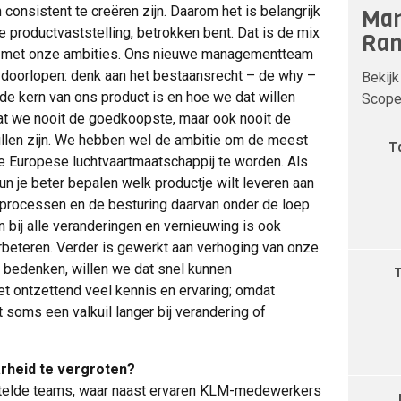
consistent te creëren zijn. Daarom het is belangrijk
Man
 de productvaststelling, betrokken bent. Dat is de mix
Ran
n met onze ambities. Ons nieuwe managementteam
w doorlopen: denk aan het bestaansrecht – de why –
Bekijk
de kern van ons product is en hoe we dat willen
Scope 
at we nooit de goedkoopste, maar ook nooit de
ullen zijn. We hebben wel de ambitie om de meest
T
nte Europese luchtvaartmaatschappij te worden. Als
kun je beter bepalen welk productje wilt leveren aan
 processen en de besturing daarvan onder de loep
bij alle veranderingen en vernieuwing is ook
eteren. Verder is gewerkt aan verhoging van onze
 bedenken, willen we dat snel kunnen
t ontzettend veel kennis en ervaring; omdat
 soms een valkuil langer bij verandering of
rheid te vergroten?
telde teams, waar naast ervaren KLM-medewerkers