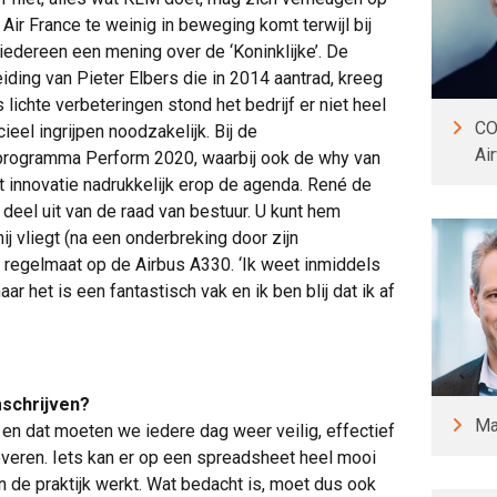
ir France te weinig in beweging komt terwijl bij
iedereen een mening over de ‘Koninklijke’. De
iding van Pieter Elbers die in 2014 aantrad, kreeg
lichte verbeteringen stond het bedrijf er niet heel
CO
ieel ingrijpen noodzakelijk. Bij de
Ai
t programma Perform 2020, waarbij ook de why van
 innovatie nadrukkelijk erop de agenda. René de
deel uit van de raad van bestuur. U kunt hem
j vliegt (na een onderbreking door zijn
regelmaat op de Airbus A330. ‘Ik weet inmiddels
ar het is een fantastisch vak en ik ben blij dat ik af
mschrijven?
Ma
 en dat moeten we iedere dag weer veilig, effectief
everen. Iets kan er op een spreadsheet heel mooi
 in de praktijk werkt. Wat bedacht is, moet dus ook