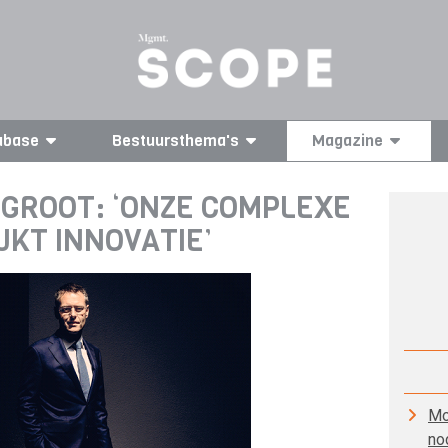
abase
Bestuursthema's
Magazine
 GROOT: ‘ONZE COMPLEXE
JKT INNOVATIE’
Mo
no