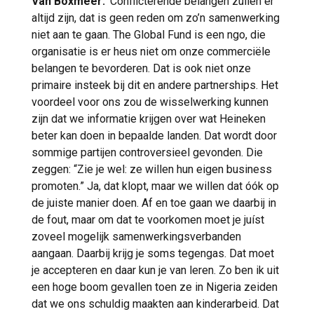
Van Boxmeer:
‘Conflicterende belangen zullen er
altijd zijn, dat is geen reden om zo’n samenwerking
niet aan te gaan. The Global Fund is een ngo, die
organisatie is er heus niet om onze commerciële
belangen te bevorderen. Dat is ook niet onze
primaire insteek bij dit en andere partnerships. Het
voordeel voor ons zou de wisselwerking kunnen
zijn dat we informatie krijgen over wat Heineken
beter kan doen in bepaalde landen. Dat wordt door
sommige partijen controversieel gevonden. Die
zeggen: “Zie je wel: ze willen hun eigen business
promoten.” Ja, dat klopt, maar we willen dat óók op
de juiste manier doen. Af en toe gaan we daarbij in
de fout, maar om dat te voorkomen moet je juíst
zoveel mogelijk samenwerkingsverbanden
aangaan. Daarbij krijg je soms tegengas. Dat moet
je accepteren en daar kun je van leren. Zo ben ik uit
een hoge boom gevallen toen ze in Nigeria zeiden
dat we ons schuldig maakten aan kinderarbeid. Dat