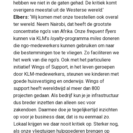
hebben we niet in de gaten gehad. De kritiek komt
overigens meestal uit de Westerse wereld.’
Elbers:
‘Wij komen met onze toestellen ook overal
ter wereld. Neem Nairobi, dat heeft de grootste
concentratie ngo’s van Afrika. Onze
frequent flyers
kunnen via KLM’s
loyalty
-programma
miles
doneren
die ngo-medewerkers kunnen gebruiken om naar
die bestemmingen toe te vliegen. Zo faciliteren we
het werk van die ngo’s. Ook met het particuliere
initiatief Wings of Support, in het leven geroepen
door KLM-medewerkers, steunen we kinderen met
goede huisvestiging en onderwijs. Wings of
support heeft wereldwijd al meer dan 800
projecten gedaan. Als bedrijf kun je je infrastructuur
dus breder inzetten dan alleen sec voor
zakendoen. Daarmee doe je tegelijkertijd inzichten
op voor je business daar, dat is nu eenmaal zo.
Lokaal krijgen we daar nooit kritiek op. Sterker nog,
als onze vliegtuigen hulpgoederen brengen op