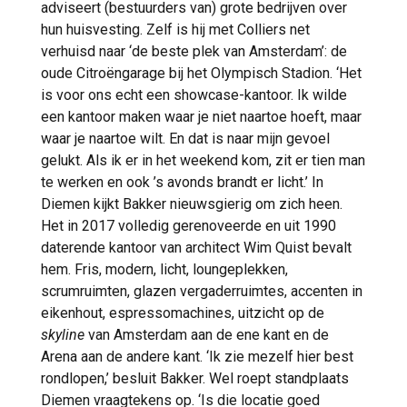
adviseert (bestuurders van) grote bedrijven over
hun huisvesting. Zelf is hij met Colliers net
verhuisd naar ‘de beste plek van Amsterdam’: de
oude Citroëngarage bij het Olympisch Stadion. ‘Het
is voor ons echt een showcase-kantoor. Ik wilde
een kantoor maken waar je niet naartoe hoeft, maar
waar je naartoe wilt. En dat is naar mijn gevoel
gelukt. Als ik er in het weekend kom, zit er tien man
te werken en ook ’s avonds brandt er licht.’ In
Diemen kijkt Bakker nieuwsgierig om zich heen.
Het in 2017 volledig gerenoveerde en uit 1990
daterende kantoor van architect Wim Quist bevalt
hem. Fris, modern, licht, loungeplekken,
scrumruimten, glazen vergaderruimtes, accenten in
eikenhout, espressomachines, uitzicht op de
skyline
van Amsterdam aan de ene kant en de
Arena aan de andere kant. ‘Ik zie mezelf hier best
rondlopen,’ besluit Bakker. Wel roept standplaats
Diemen vraagtekens op. ‘Is die locatie goed