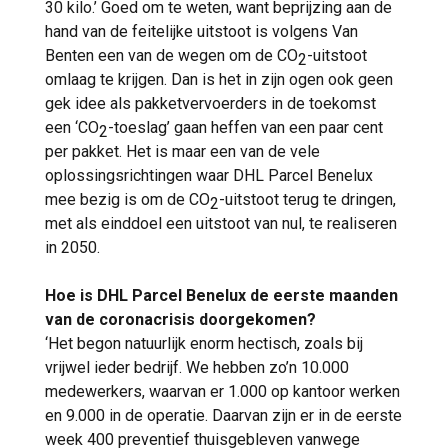
30 kilo.’ Goed om te weten, want beprijzing aan de
hand van de feitelijke uitstoot is volgens Van
Benten een van de wegen om de CO
-uitstoot
2
omlaag te krijgen. Dan is het in zijn ogen ook geen
gek idee als pakketvervoerders in de toekomst
een ‘CO
-toeslag’ gaan heffen van een paar cent
2
per pakket. Het is maar een van de vele
oplossingsrichtingen waar DHL Parcel Benelux
mee bezig is om de CO
-uitstoot terug te dringen,
2
met als einddoel een uitstoot van nul, te realiseren
in 2050.
Hoe is DHL Parcel Benelux de eerste maanden
van de coronacrisis doorgekomen?
‘Het begon natuurlijk enorm hectisch, zoals bij
vrijwel ieder bedrijf. We hebben zo’n 10.000
medewerkers, waarvan er 1.000 op kantoor werken
en 9.000 in de operatie. Daarvan zijn er in de eerste
week 400 preventief thuisgebleven vanwege