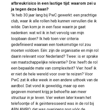
afbreukrisico in een lastige tijd: waarom zei u
ja tegen deze baan?
‘Ik heb 30 jaar lang bij PwC gewerkt: een prachtige
club, waar ik alle rollen heb kunnen vervullen die ik
wilde. Dan kom je in een fase waarin je gaat
nadenken: wat wil ik in het vervolg van mijn
loopbaan doen? Ik heb toen vier criteria
gedefinieerd waaraan een toekomstige rol zou
moeten voldoen. Eén: zijn de organisatie en mijn rol
daarin relevant voor Nederland? Twee: is er sprake
van maatschappelijke relevantie? Drie: heeft de rol
een bepaalde mate van complexiteit? Vier: hoef ik
er niet de hele wereld voor over te reizen? Voor
PwC zat ik elke week in een andere uithoek van de
aardbol. Dat vond ik geweldig, maar op een
gegeven moment krijg je behoefte aan meer
structuur in je leven. Vier weken later kwam het
telefoontje of ik geïnteresseerd was in de rol bij
ABN AMRO, dat was overigens nog vóór de