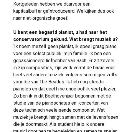
Kortgeleden hebben we daarvoor een
kapitaalbuffer geïntroduceerd. We kijken dus ook
naar niet-organische groei.’
U bent een begaafd pianist, u had naar het
conservatorium gekund. Wat brengt muziek u?
‘Ik noem mezelf geen pianist, ik speel graag piano
voor een select publiek: mijn familie. Ik ben een
gepassioneerd liefhebber van Bach. Er zit zoveel
in zijn composities, zijn werk vormt de basis voor
heel veel andere muziek, volgens sommigen zelfs
voor die van The Beatles. Ik heb nog steeds
pianoles en dat geeft me ongelooflijk veel plezier.
Zo ben ik in dit Beethovenjaar begonnen met de
studie van de pianosonates en -concerten van
deze technisch veeleisende componist. Wat
muziek je brengt, hangt samen met de levensfasen
die je doormaakt. Als student hielp ik andere
musici door hen te begeleiden en samen te spelen.