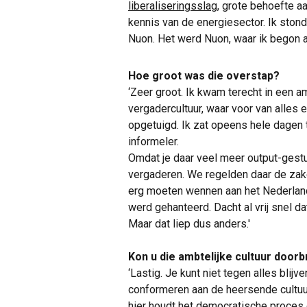
liberaliseringsslag
, grote behoefte 
kennis van de energiesector. Ik stond
Nuon. Het werd Nuon, waar ik begon al
Hoe groot was die overstap?
‘Zeer groot. Ik kwam terecht in een a
vergadercultuur, waar voor van alles
opgetuigd. Ik zat opeens hele dagen t
informeler.
Omdat je daar veel meer output-gestuu
vergaderen. We regelden daar de zaken
erg moeten wennen aan het Nederlan
werd gehanteerd. Dacht al vrij snel da
Maar dat liep dus anders.'
Kon u die ambtelijke cultuur door
‘Lastig. Je kunt niet tegen alles blijv
conformeren aan de heersende cultuur. 
hier houdt het democratische proces 