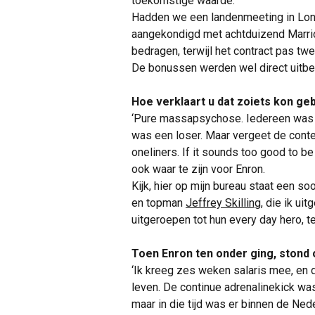
toekomstige waarde.
Hadden we een landenmeeting in Lond
aangekondigd met achtduizend Marri
bedragen, terwijl het contract pas twe
De bonussen werden wel direct uitbet
Hoe verklaart u dat zoiets kon g
‘Pure massapsychose. Iedereen was en
was een loser. Maar vergeet de context
oneliners. If it sounds too good to be 
ook waar te zijn voor Enron.
Kijk, hier op mijn bureau staat een s
en topman
Jeffrey Skilling
, die ik ui
uitgeroepen tot hun every day hero, 
Toen Enron ten onder ging, stond o
‘Ik kreeg zes weken salaris mee, en 
leven. De continue adrenalinekick wa
maar in die tijd was er binnen de Ne