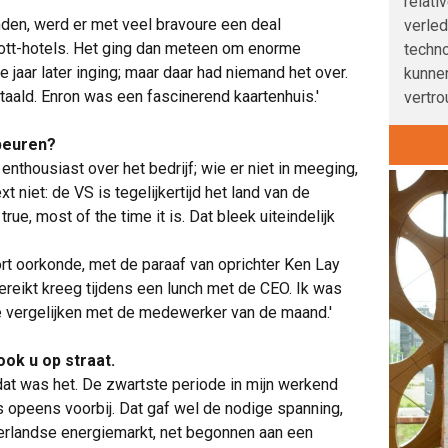
relati
en, werd er met veel bravoure een deal
verle
ott-hotels. Het ging dan meteen om enorme
techno
e jaar later inging; maar daar had niemand het over.
kunnen
aald. Enron was een fascinerend kaartenhuis.'
vertro
ebeuren?
thousiast over het bedrijf; wie er niet in meeging,
 niet: de VS is tegelijkertijd het land van de
true, most of the time it is. Dat bleek uiteindelijk
oort oorkonde, met de paraaf van oprichter Ken Lay
tgereikt kreeg tijdens een lunch met de CEO. Ik was
te vergelijken met de medewerker van de maand.'
ok u op straat.
dat was het. De zwartste periode in mijn werkend
s opeens voorbij. Dat gaf wel de nodige spanning,
derlandse energiemarkt, net begonnen aan een