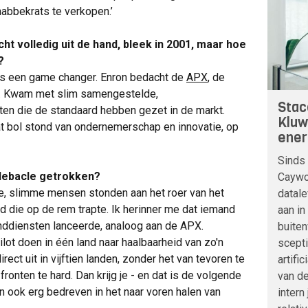
abbekrats te verkopen.’
icht volledig uit de hand, bleek in 2001, maar hoe
?
s een game changer. Enron bedacht de
APX
, de
t. Kwam met slim samengestelde,
Stac
ten die de standaard hebben gezet in de markt.
Kluw
 bol stond van ondernemerschap en innovatie, op
ener
Sinds 
ndebacle getrokken?
Caywoo
nge, slimme mensen stonden aan het roer van het
datale
d die op de rem trapte. Ik herinner me dat iemand
aan in
nddiensten lanceerde, analoog aan de APX.
buite
ilot doen in één land naar haalbaarheid van zo'n
scepti
rect uit in vijftien landen, zonder het van tevoren te
artifi
fronten te hard. Dan krijg je - en dat is de volgende
van de
 ook erg bedreven in het naar voren halen van
intern