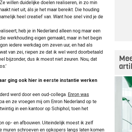
 willen duidelijke doelen realiseren, in zo min
maakt niet uit, áls je het maar bereikt. Die houding
namelijk heel creatief van. Want hoe snel vind je de
realiseert, heb je in Nederland alleen nog maar een
die werkhouding eigen gemaakt, maar in het begin
begon iedere werkdag om zeven uur, en had als
r wat van zei, riepen ze dat ik wel werd doorbetaald
Mee
el bijzonder, dus ik moest niet zeuren. Nou, dat
art
os.’
ar ging ook hier in eerste instantie werken
naderd werd door een oud-collega.
Enron was
pa en ze vroegen mij om Enron Nederland op te
wintig in een kantoor op Schiphol, toen het
ron op- en afbouwen. Uiteindelijk moest ik zelf
an de muren schroeven en opkopers langs laten komen