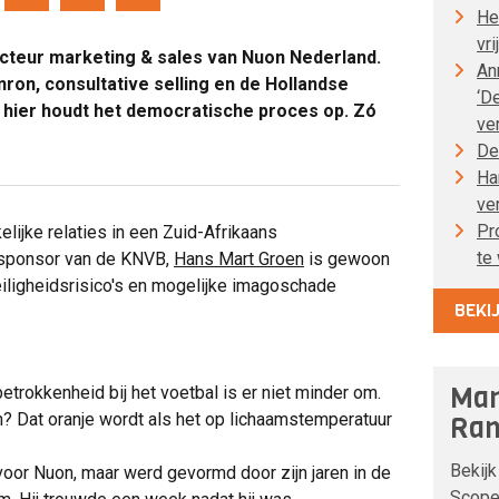
He
vri
cteur marketing & sales van Nuon Nederland.
An
ron, consultative selling en de Hollandse
‘D
el: hier houdt het democratische proces op. Zó
ve
De
Ha
ve
Pr
kelijke relaties in een Zuid-Afrikaans
te
sponsor van de KNVB,
Hans Mart Groen
is gewoon
iligheidsrisico's en mogelijke imagoschade
BEKI
Man
trokkenheid bij het voetbal is er niet minder om.
n? Dat oranje wordt als het op lichaamstemperatuur
Ran
Bekijk
voor Nuon, maar werd gevormd door zijn jaren in de
Scope 