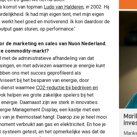
 de komst van topman
Ludo van Halderen
, in 2002. Hij
delijkheid. Ik had mijn eigen tent, met mijn eigen
dat werkt heel goed en motiverend. Ik kon daardoor de
utput gaan sturen, op performance.'
or de marketing en sales van Nuon Nederland.
eze commodity-markt?
l met de administratieve afhandeling van dat
singen, en met adviezen waarmee je energie kunt
ebben ons met succes geprofileerd als
dviseert bij het besparen van energie, door
n dienst waarmee
CO2-reductie bij bedrijven en
Ook helpen we grote zakelijke spelers bij het
energie. Daarnaast zijn we sterk in innovaties.
nergie Management Display, een kastje met een
Mari
 van je thermostaat hangt. Daarop zie je heel mooi
inve
ment verbruikt aan gas en elektriciteit. En hoe je
t systeem getest, en het opmerkelijke was dat de
Marike