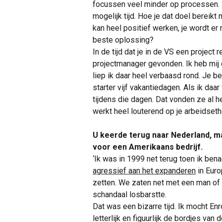
focussen veel minder op processen. Ze
mogelijk tijd. Hoe je dat doel bereikt 
kan heel positief werken, je wordt er 
beste oplossing?
In de tijd dat je in de VS een project 
projectmanager gevonden. Ik heb mij 
liep ik daar heel verbaasd rond. Je 
starter vijf vakantiedagen. Als ik daa
tijdens die dagen. Dat vonden ze al he
werkt heel louterend op je arbeidseth
U keerde terug naar Nederland, ma
voor een Amerikaans bedrijf.
‘Ik was in 1999 net terug toen ik be
agressief aan het expanderen
in Euro
zetten. We zaten net met een man of t
schandaal losbarstte.
Dat was een bizarre tijd. Ik mocht En
letterlijk en figuurlijk de bordjes v