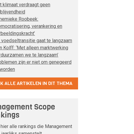
t klimaat verdraagt geen
jblijvendheid
nemieke Roobeek:
emocratisering, verankering en
rbeeldingskracht’
 voedseltransitie gaat te langzaam
n Kolff: ‘Met alleen marktwerking
rduurzamen we te langzaam’
oblemen zijn er niet om genegeerd
 worden
JK ALLE ARTIKELEN IN DIT THEMA
agement Scope
kings
 hier alle rankings die Management
jaarlijks samenstelt.