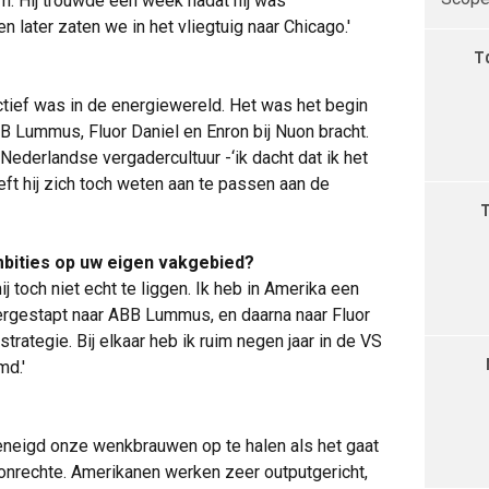
am. Hij trouwde een week nadat hij was
n later zaten we in het vliegtuig naar Chicago.'
T
ctief was in de energiewereld. Het was het begin
B Lummus, Fluor Daniel en Enron bij Nuon bracht.
ederlandse vergadercultuur -‘ik dacht dat ik het
eft hij zich toch weten aan te passen aan de
mbities op uw eigen vakgebied?
j toch niet echt te liggen. Ik heb in Amerika een
vergestapt naar ABB Lummus, en daarna naar Fluor
strategie. Bij elkaar heb ik ruim negen jaar in de VS
md.'
geneigd onze wenkbrauwen op te halen als het gaat
onrechte. Amerikanen werken zeer outputgericht,