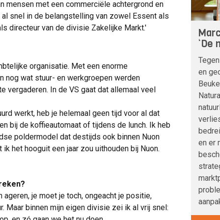
aan mensen met een commerciële achtergrond en
 al snel in de belangstelling van zowel Essent als
s directeur van de divisie Zakelijke Markt.'
Marc
‘De n
Tegen
mbtelijke organisatie. Met een enorme
en geo
 en nog wat stuur- en werkgroepen werden
Beuke
e vergaderen. In de VS gaat dat allemaal veel
Natura
natuur
rd werkt, heb je helemaal geen tijd voor al dat
verlie
 bij de koffieautomaat of tijdens de lunch. Ik heb
bedre
dse poldermodel dat destijds ook binnen Nuon
en er 
t ik het hooguit een jaar zou uithouden bij Nuon.
besche
strat
marktp
breken?
probl
en ageren, je moet je toch, ongeacht je positie,
aanpak
Maar binnen mijn eigen divisie zei ik al vrij snel:
op, en zó gaan we het nu doen.