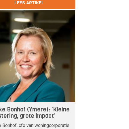
LEES ARTIKEL
ke Bonhof (Ymere): ‘Kleine
stering, grote impact’
 Bonhof, cfo van woningcorporatie