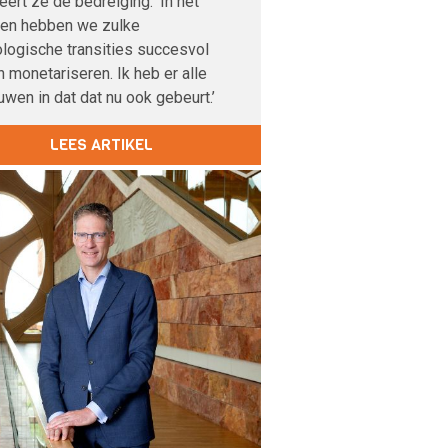
veert ze de bedreiging. ‘In het
den hebben we zulke
logische transities succesvol
 monetariseren. Ik heb er alle
uwen in dat dat nu ook gebeurt.’
LEES ARTIKEL