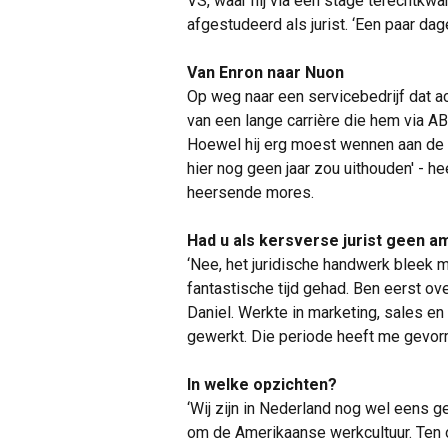
VS, waar hij via een stage terechtkw
afgestudeerd als jurist. ‘Een paar dage
Van Enron naar Nuon
Op weg naar een servicebedrijf dat a
van een lange carrière die hem via AB
Hoewel hij erg moest wennen aan de N
hier nog geen jaar zou uithouden' - he
heersende mores.
Had u als kersverse jurist geen a
‘Nee, het juridische handwerk bleek mi
fantastische tijd gehad. Ben eerst o
Daniel. Werkte in marketing, sales en 
gewerkt. Die periode heeft me gevor
In welke opzichten?
‘Wij zijn in Nederland nog wel eens 
om de Amerikaanse werkcultuur. Ten 