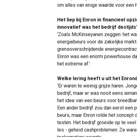
om alles van enige waarde voor een h
Het liep bij Enron in financieel opz
innovatief was het bedrijf destijds
‘Zoals McKinseyanen zeggen: het wa
energiebeurs voor de zakelijke mark
grensoverschrijdende energiecontrac
Enron was een enorm powerhouse dat
het extreme af.’
Welke lering heeft u uit het Enro
‘Er waren te weinig grijze haren. Jo
bedrijf, maar er was nooit eens ieman
het idee van een beurs voor breedba
Een ander bedrijf zou dan eerst een p
beurs, maar Enron rolde het concept di
testen. Het bedrijf groeide op te veel 
les - geheid cashproblemen. Ze waren