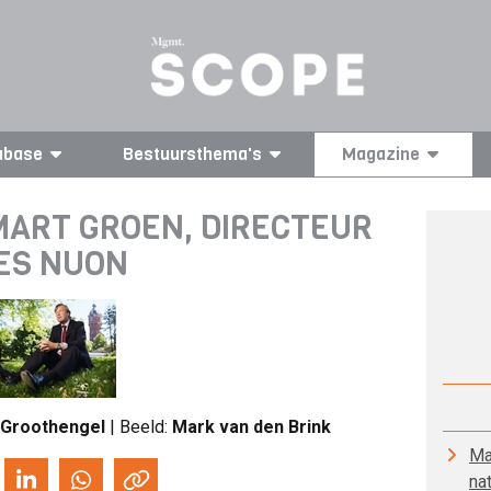
abase
Bestuursthema's
Magazine
MART GROEN, DIRECTEUR
ES NUON
 Groothengel
| Beeld:
Mark van den Brink
Ma
nat