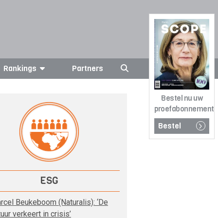
Rankings
Partners
Bestel nu uw
proefabonnement
Bestel
ESG
rcel Beukeboom (Naturalis): ‘De
uur verkeert in crisis’