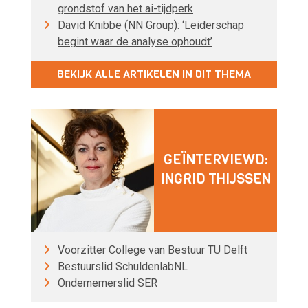
grondstof van het ai-tijdperk
David Knibbe (NN Group): ‘Leiderschap
begint waar de analyse ophoudt’
BEKIJK ALLE ARTIKELEN IN DIT THEMA
GEÏNTERVIEWD:
INGRID THIJSSEN
Voorzitter College van Bestuur TU Delft
Bestuurslid SchuldenlabNL
Ondernemerslid SER