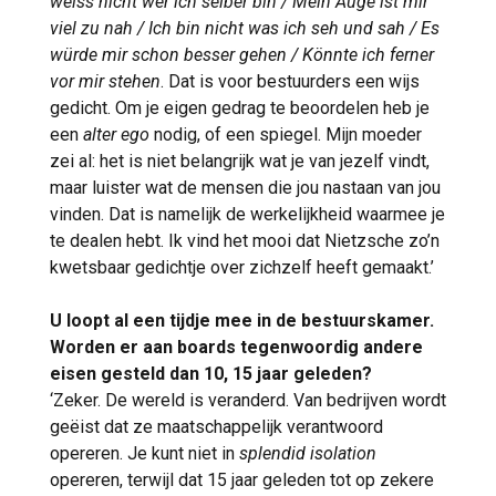
weiss nicht wer ich selber bin / Mein Auge ist mir
viel zu nah / Ich bin nicht was ich seh und sah / Es
würde mir schon besser gehen / Könnte ich ferner
vor mir stehen
. Dat is voor bestuurders een wijs
gedicht. Om je eigen gedrag te beoordelen heb je
een
alter ego
nodig, of een spiegel. Mijn moeder
zei al: het is niet belangrijk wat je van jezelf vindt,
maar luister wat de mensen die jou nastaan van jou
vinden. Dat is namelijk de werkelijkheid waarmee je
te dealen hebt. Ik vind het mooi dat Nietzsche zo’n
kwetsbaar gedichtje over zichzelf heeft gemaakt.’
U loopt al een tijdje mee in de bestuurskamer.
Worden er aan boards tegenwoordig andere
eisen gesteld dan 10, 15 jaar geleden?
‘Zeker. De wereld is veranderd. Van bedrijven wordt
geëist dat ze maatschappelijk verantwoord
opereren. Je kunt niet in
splendid isolation
opereren, terwijl dat 15 jaar geleden tot op zekere