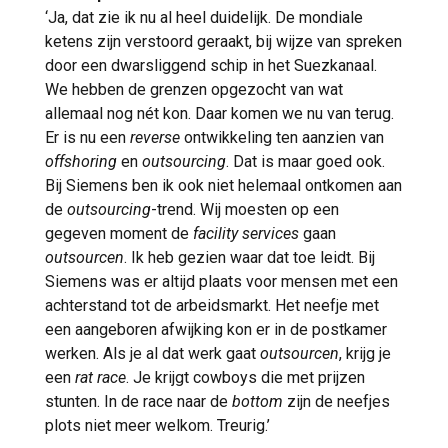
‘Ja, dat zie ik nu al heel duidelijk. De mondiale
ketens zijn verstoord geraakt, bij wijze van spreken
door een dwarsliggend schip in het Suezkanaal.
We hebben de grenzen opgezocht van wat
allemaal nog nét kon. Daar komen we nu van terug.
Er is nu een
reverse
ontwikkeling ten aanzien van
offshoring
en
outsourcing
. Dat is maar goed ook.
Bij Siemens ben ik ook niet helemaal ontkomen aan
de
outsourcing
-trend. Wij moesten op een
gegeven moment de
facility services
gaan
outsourcen
. Ik heb gezien waar dat toe leidt. Bij
Siemens was er altijd plaats voor mensen met een
achterstand tot de arbeidsmarkt. Het neefje met
een aangeboren afwijking kon er in de postkamer
werken. Als je al dat werk gaat
outsourcen
, krijg je
een
rat race
. Je krijgt cowboys die met prijzen
stunten. In de race naar de
bottom
zijn de neefjes
plots niet meer welkom. Treurig.’