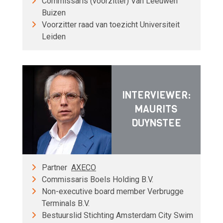
Commissaris (voorzitter) Van Leeuwen
Buizen
Voorzitter raad van toezicht Universiteit
Leiden
INTERVIEWER:
MAURITS
DUYNSTEE
Partner
AXECO
Commissaris Boels Holding B.V.
Non-executive board member Verbrugge
Terminals B.V.
Bestuurslid Stichting Amsterdam City Swim