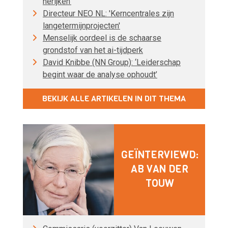
herijken’
Directeur NEO NL: 'Kerncentrales zijn
langetermijnprojecten'
Menselijk oordeel is de schaarse
grondstof van het ai-tijdperk
David Knibbe (NN Group): ‘Leiderschap
begint waar de analyse ophoudt’
BEKIJK ALLE ARTIKELEN IN DIT THEMA
GEÏNTERVIEWD:
AB VAN DER
TOUW