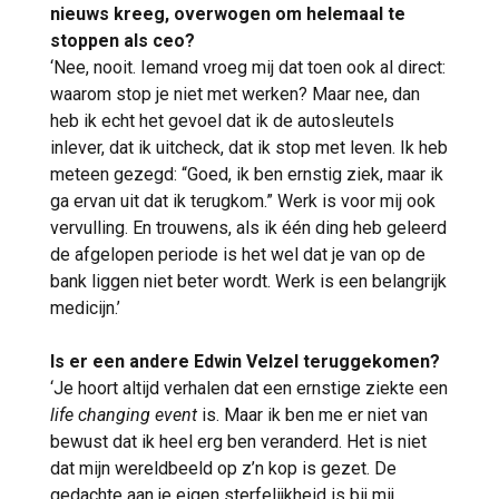
nieuws kreeg, overwogen om helemaal te
stoppen als ceo?
‘Nee, nooit. Iemand vroeg mij dat toen ook al direct:
waarom stop je niet met werken? Maar nee, dan
heb ik echt het gevoel dat ik de autosleutels
inlever, dat ik uitcheck, dat ik stop met leven. Ik heb
meteen gezegd: “Goed, ik ben ernstig ziek, maar ik
ga ervan uit dat ik terugkom.” Werk is voor mij ook
vervulling. En trouwens, als ik één ding heb geleerd
de afgelopen periode is het wel dat je van op de
bank liggen niet beter wordt. Werk is een belangrijk
medicijn.’
Is er een andere Edwin Velzel teruggekomen?
‘Je hoort altijd verhalen dat een ernstige ziekte een
life changing event
is. Maar ik ben me er niet van
bewust dat ik heel erg ben veranderd. Het is niet
dat mijn wereldbeeld op z’n kop is gezet. De
gedachte aan je eigen sterfelijkheid is bij mij