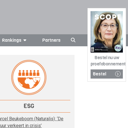
Rankings
Partners
Bestel nu uw
proefabonnement
Bestel
ESG
rcel Beukeboom (Naturalis): ‘De
uur verkeert in crisis’