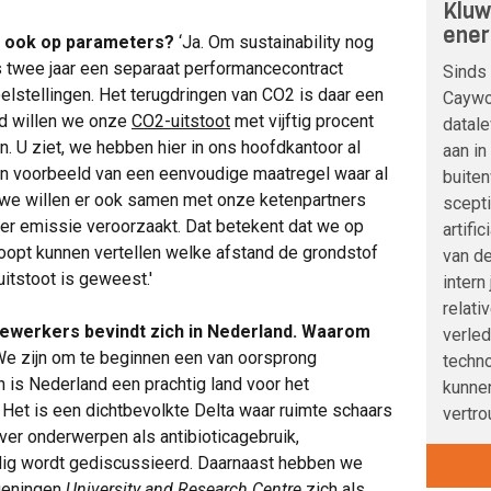
Kluw
ener
t ook op parameters?
‘Ja. Om sustainability
nog
s twee jaar een separaat performancecontract
Sinds 
lstellingen. Het terugdringen van CO2 is daar een
Caywoo
tijd willen we onze
CO2-uitstoot
met vijftig procent
datale
. U ziet, we hebben hier in ons hoofdkantoor al
aan in
 een voorbeeld van een eenvoudige maatregel waar al
buite
r we willen er ook samen met onze ketenpartners
scepti
er emissie veroorzaakt. Dat betekent dat we op
artifi
oopt kunnen vertellen welke afstand de grondstof
van de
itstoot is geweest.'
intern
relati
dewerkers bevindt zich in Nederland. Waarom
verle
e zijn om te beginnen een van oorsprong
techno
is Nederland een prachtig land voor het
kunnen
Het is een dichtbevolkte Delta waar ruimte schaars
vertro
ver onderwerpen als antibioticagebruik,
dig wordt gediscussieerd. Daarnaast hebben we
ageningen
University and Research Centre
zich als