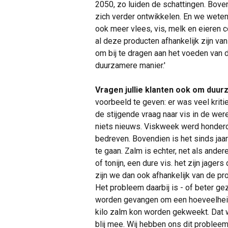
2050, zo luiden de schattingen. Bov
zich verder ontwikkelen. En we weten
ook meer vlees, vis, melk en eieren c
al deze producten afhankelijk zijn v
om bij te dragen aan het voeden van
duurzamere manier.'
Vragen jullie klanten ook om duu
voorbeeld te geven: er was veel krit
de stijgende vraag naar vis in de were
niets nieuws. Viskweek werd honderd
bedreven. Bovendien is het sinds ja
te gaan. Zalm is echter, net als ander
of tonijn, een dure vis. het zijn jage
zijn we dan ook afhankelijk van de pr
Het probleem daarbij is - of beter gez
worden gevangen om een hoeveelhei
kilo zalm kon worden gekweekt. Dat 
blij mee. Wij hebben ons dit probleem