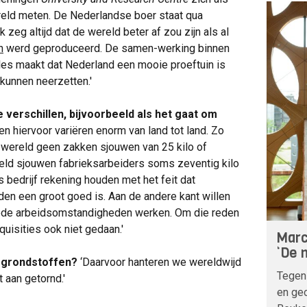
reld meten. De Nederlandse boer staat qua
zeg altijd dat de wereld beter af zou zijn als al
n
werd geproduceerd. De samen-werking binnen
lles maakt dat Nederland een mooie proeftuin is
kunnen neerzetten.'
 verschillen, bijvoorbeeld als het gaat om
n hiervoor variëren enorm van land tot land. Zo
ereld geen zakken sjouwen van 25 kilo of
reld sjouwen fabrieksarbeiders soms zeventig kilo
s bedrijf rekening houden met het feit dat
en een groot goed is. Aan de andere kant willen
de arbeidsomstandigheden werken. Om die reden
isities ook niet gedaan.'
Marc
‘De n
n grondstoffen?
‘Daarvoor hanteren we wereldwijd
Tegen
 aan getornd.'
en geo