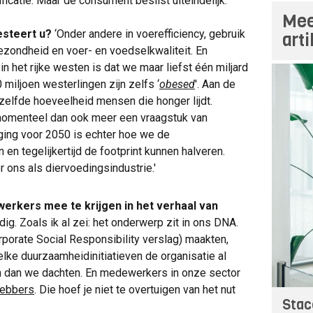
ficatie. Maar de consument beslist uiteindelijk.'
Mee
esteert u?
‘Onder andere in voerefficiency, gebruik
art
ezondheid en voer- en voedselkwaliteit. En
n het rijke westen is dat we maar liefst één miljard
miljoen westerlingen zijn zelfs ‘
obesed
'. Aan de
zelfde hoeveelheid mensen die honger lijdt.
momenteel dan ook meer een vraagstuk van
aging voor 2050 is echter hoe we de
n tegelijkertijd de footprint kunnen halveren.
or ons als diervoedingsindustrie.'
erkers mee te krijgen in het verhaal van
dig. Zoals ik al zei: het onderwerp zit in ons DNA.
porate Social Responsibility verslag) maakten,
lke duurzaamheidinitiatieven de organisatie al
jn dan we dachten. En medewerkers in onze sector
hebbers
. Die hoef je niet te overtuigen van het nut
Stac