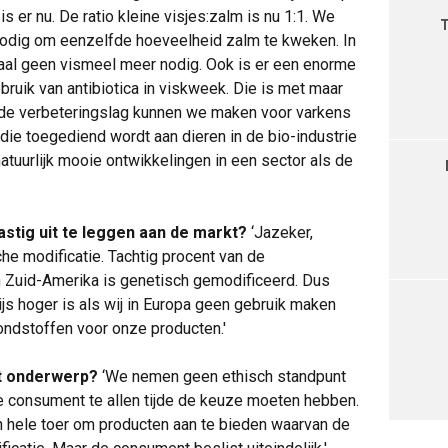
 er nu. De ratio kleine visjes:zalm is nu 1:1. We
odig om eenzelfde hoeveelheid zalm te kweken. In
al geen vismeel meer nodig. Ook is er een enorme
ruik van antibiotica in viskweek. Die is met maar
fde verbeteringslag kunnen we maken voor varkens
die toegediend wordt aan dieren in de bio-industrie
natuurlijk mooie ontwikkelingen in een sector als de
lastig uit te leggen aan de markt?
‘Jazeker,
he modificatie. Tachtig procent van de
 Zuid-Amerika is genetisch gemodificeerd. Dus
js hoger is als wij in Europa geen gebruik maken
ondstoffen voor onze producten.'
it onderwerp?
‘We nemen geen ethisch standpunt
de consument te allen tijde de keuze moeten hebben.
en hele toer om producten aan te bieden waarvan de