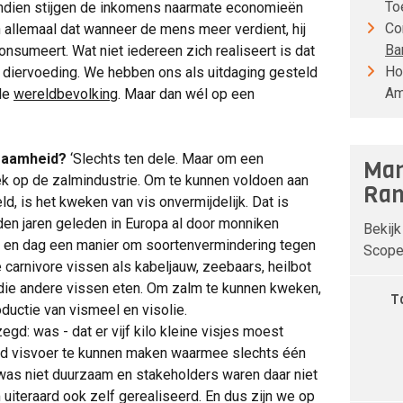
To
endien stijgen de inkomens naarmate economieën
Co
 allemaal dat wanneer de mens meer verdient, hij
Ba
onsumeert. Wat niet iedereen zich realiseert is dat
Ho
an diervoeding. We hebben ons als uitdaging gesteld
Am
 de
wereldbevolking
. Maar dan wél op een
rzaamheid?
‘Slechts ten dele. Maar om een
Man
iek op de zalmindustrie. Om te kunnen voldoen aan
Ran
ld, is het kweken van vis onvermijdelijk. Dat is
en jaren geleden in Europa al door monniken
Bekijk
ar en dag een manier om soortenvermindering tegen
Scope 
e carnivore vissen als kabeljauw, zeebaars, heilbot
rs die andere vissen eten. Om zalm te kunnen kweken,
T
oductie van vismeel en visolie.
egd: was - dat er vijf kilo kleine visjes moest
d visvoer te kunnen maken waarmee slechts één
was niet duurzaam en stakeholders waren daar niet
 uiteraard ook zelf gerealiseerd. En dus zijn we op