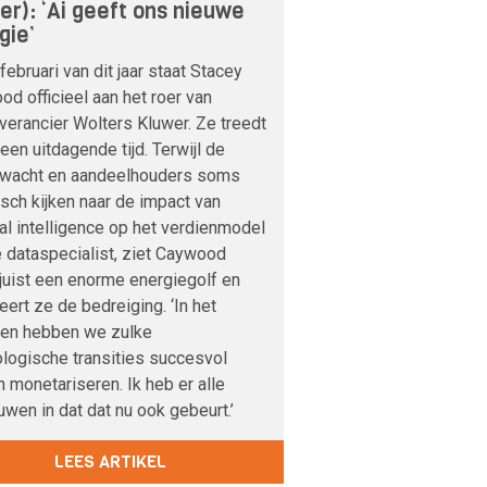
er): ‘Ai geeft ons nieuwe
gie’
februari van dit jaar staat Stacey
d officieel aan het roer van
verancier Wolters Kluwer. Ze treedt
 een uitdagende tijd. Terwijl de
nwacht en aandeelhouders soms
sch kijken naar de impact van
cial intelligence op het verdienmodel
 dataspecialist, ziet Caywood
 juist een enorme energiegolf en
veert ze de bedreiging. ‘In het
den hebben we zulke
logische transities succesvol
 monetariseren. Ik heb er alle
uwen in dat dat nu ook gebeurt.’
LEES ARTIKEL