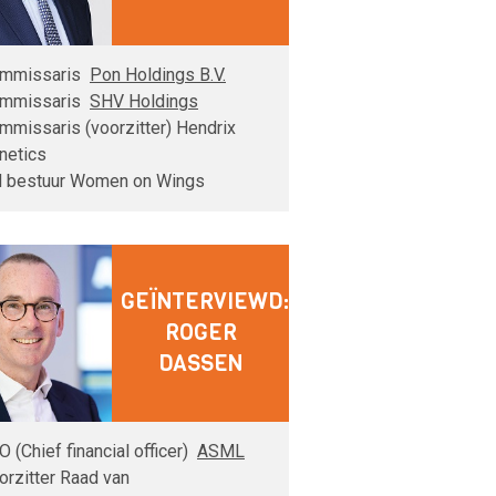
mmissaris
Pon Holdings B.V.
mmissaris
SHV Holdings
mmissaris (voorzitter) Hendrix
netics
d bestuur Women on Wings
GEÏNTERVIEWD:
ROGER
DASSEN
O (Chief financial officer)
ASML
orzitter Raad van