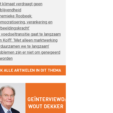
t klimaat verdraagt geen
jblijvendheid
nemieke Roobeek:
emocratisering, verankering en
rbeeldingskracht’
 voedseltransitie gaat te langzaam
n Kolff: ‘Met alleen marktwerking
rduurzamen we te langzaam’
oblemen zijn er niet om genegeerd
 worden
JK ALLE ARTIKELEN IN DIT THEMA
GEÏNTERVIEWD:
WOUT DEKKER