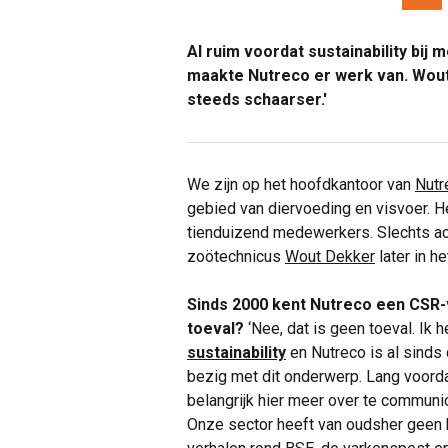
Al ruim voordat
sustainability
bij m
maakte
Nutreco
er werk van.
Wout
steeds schaarser.'
We zijn op het hoofdkantoor van
Nutr
gebied van diervoeding en visvoer. He
tienduizend medewerkers. Slechts ac
zoötechnicus
Wout Dekker
later in h
Sinds 2000 kent Nutreco een CSR-v
toeval?
‘Nee, dat is geen toeval. Ik 
sustainability
en Nutreco is al sinds 
bezig met dit onderwerp. Lang voorda
belangrijk hier meer over te communi
Onze sector heeft van oudsher geen 