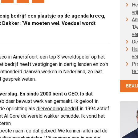
He
vri
enig bedrijf een plaatsje op de agenda kreeg,
An
 Dekker
: ‘We moeten wel. Voedsel wordt
‘D
ve
De
Ha
ve
eco
in Amersfoort, een top 3 wereldspeler op het
Pr
t bedrijf heeft vestigingen in dertig landen en zo'n
te
hthonderd daarvan werken in Nederland, zo laat
et gesprek weten.
BEKI
erslag. En sinds 2000 bent u CEO. Is dat
heb daar bewust werk van gemaakt. Ik geloof in
de oprichting als
diervoedingsbedrijf
in 1994 actief
t Al Gore de wereld wakker schudde. Ik vond het
ceren.
beste naam op dat gebied. We kennen allemaal de