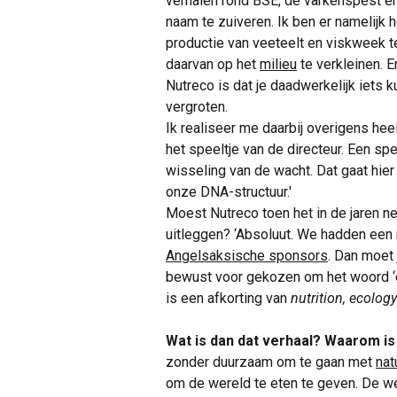
verhalen rond BSE, de varkenspest en
naam te zuiveren. Ik ben er namelijk h
productie van veeteelt en viskweek te
daarvan op het
milieu
te verkleinen. 
Nutreco is dat je daadwerkelijk iets
vergroten.
Ik realiseer me daarbij overigens he
het speeltje van de directeur. Een spe
wisseling van de wacht. Dat gaat hie
onze DNA-structuur.'
Moest Nutreco toen het in de jaren n
uitleggen? ‘Absoluut. We hadden ee
Angelsaksische sponsors
. Dan moet 
bewust voor gekozen om het woord ‘e
is een afkorting van
nutrition, ecolo
Wat is dan dat verhaal? Waarom is
zonder duurzaam om te gaan met
nat
om de wereld te eten te geven. De we