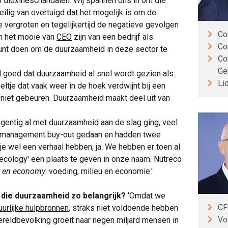
 dioxineschandalen. Wij spannen ons in om die
eilig van overtuigd dat het mogelijk is om de
 vergroten en tegelijkertijd de negatieve gevolgen
Co
En het mooie van
CEO
zijn van een bedrijf als
Co
 kunt doen om de duurzaamheid in deze sector te
Co
Ge
el goed dat duurzaamheid al snel wordt gezien als
Li
eltje dat vaak weer in de hoek verdwijnt bij een
r niet gebeuren. Duurzaamheid maakt deel uit van
egentig al met duurzaamheid aan de slag ging, veel
n management buy-out gedaan en hadden twee
je wel een verhaal hebben, ja. We hebben er toen al
cology' een plaats te geven in onze naam. Nutreco
gy en economy
: voeding, milieu en economie.'
 die duurzaamheid zo belangrijk?
‘Omdat we
CF
uurlijke hulpbronnen
, straks niet voldoende hebben
Vo
reldbevolking groeit naar negen miljard mensen in