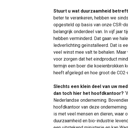
Stuurt u wat duurzaamheid betref
beter te verankeren, hebben we sind
opgesteld op basis van onze CSR-doe
belangrijk onderdeel van. In vijf jaar 
hebben verminderd. Dat gaan we halen
ledverlichting geïnstalleerd. Dat is
veel winst mee valt te behalen. Maa
voor zorgen dat het eindproduct mind
termijn een boer die koeienbrokken k
heeft afgelegd en hoe groot de CO2-u
Slechts een klein deel van uw me
dan toch hier het hoofdkantoor?
‘W
Nederlandse onderneming. Bovendien 
hoofdkantoor van deze onderneming. 
is met veel mensen en dieren, waar o
duurzaamheid en bio-industrie leven
een uitstekend ministerie en kan W