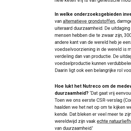
hele keten vrij is van genetische modi
In welke onderzoeksgebieden inv
van
alternatieve grondstoffen
, darmg
uiteraard duurzaamheid. De uitdaging i
mensen hebben die te zwaar zijn, 300 
andere kant van de wereld heb je een
voedselvoorziening in de wereld is 
verdeling dan van productie. De uitd
voedselproductie kunnen verdubbelen e
Daarin ligt ook een belangrijke rol vo
Hoe lukt het Nutreco om de medew
duurzaamheid?
‘Dat gaat vrij eenvou
Toen we ons eerste CSR-verslag (Cor
haalden we het net op om te kijken we
kende. Dat bleken er veel meer te zi
wereldwijd zijn vaak
echte natuurlief
van duurzaamheid.'