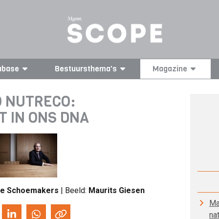
abase
Bestuursthema's
Magazine
 NUTRECO:
T IN ONS DNA
ne Schoemakers
| Beeld:
Maurits Giesen
Ma
nat